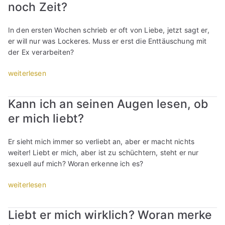
n
noch Zeit?
e
u
In den ersten Wochen schrieb er oft von Liebe, jetzt sagt er,
e
er will nur was Lockeres. Muss er erst die Enttäuschung mit
r
der Ex verarbeiten?
F
r
„
weiterlesen
e
K
u
a
Kann ich an seinen Augen lesen, ob
n
n
d
er mich liebt?
n
h
e
a
r
Er sieht mich immer so verliebt an, aber er macht nichts
t
s
weiter! Liebt er mich, aber ist zu schüchtern, steht er nur
k
i
sexuell auf mich? Woran erkenne ich es?
a
c
u
h
„
weiterlesen
m
n
K
n
o
a
o
Liebt er mich wirklich? Woran merke
c
n
c