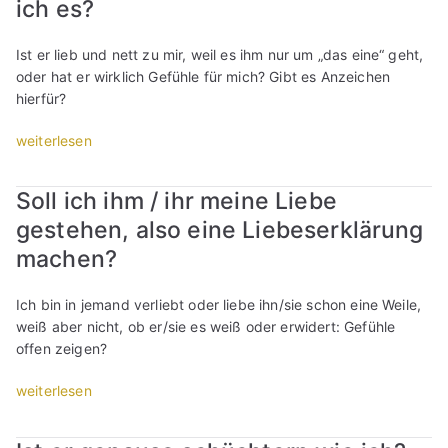
ich es?
h
n
h
n
i
Z
i
c
Ist er lieb und nett zu mir, weil es ihm nur um „das eine“ geht,
e
c
h
oder hat er wirklich Gefühle für mich? Gibt es Anzeichen
i
h
a
hierfür?
t
t
n
f
e
s
„
weiterlesen
ü
i
e
L
r
n
i
i
m
Soll ich ihm / ihr meine Liebe
l
n
e
i
a
gestehen, also eine Liebeserklärung
e
b
c
s
n
t
machen?
h
s
A
e
,
e
u
r
e
Ich bin in jemand verliebt oder liebe ihn/sie schon eine Weile,
n
g
m
r
weiß aber nicht, ob er/sie es weiß oder erwidert: Gefühle
,
e
i
h
offen zeigen?
w
n
c
a
e
l
h
„
weiterlesen
t
i
e
w
S
v
l
s
i
o
i
e
e
r