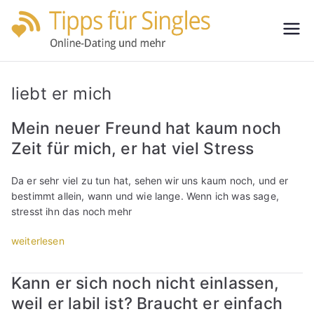
Zum
Inhalt
Tipps
Partnersuche
springen
leicht gemacht
für
liebt er mich
Single
Mein neuer Freund hat kaum noch
Zeit für mich, er hat viel Stress
s
Da er sehr viel zu tun hat, sehen wir uns kaum noch, und er
bestimmt allein, wann und wie lange. Wenn ich was sage,
stresst ihn das noch mehr
„
weiterlesen
M
e
Kann er sich noch nicht einlassen,
i
weil er labil ist? Braucht er einfach
n