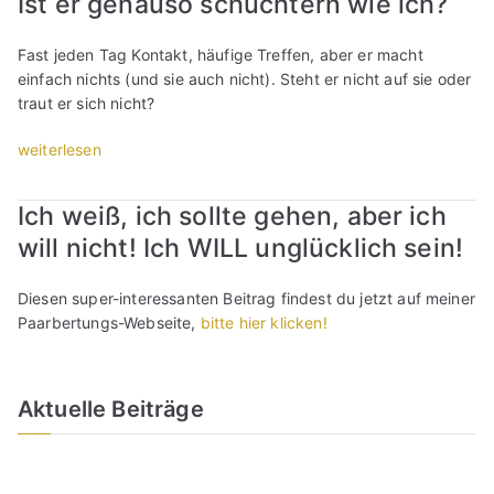
Ist er genauso schüchtern wie ich?
l
e
r
n
k
l
l
l
,
l
Fast jeden Tag Kontakt, häufige Treffen, aber er macht
i
S
a
o
i
einfach nichts (und sie auch nicht). Steht er nicht auf sie oder
c
t
b
b
c
traut er sich nicht?
h
r
i
e
h
i
e
l
r
?
„
weiterlesen
h
s
i
m
W
I
m
s
s
i
o
s
/
“
Ich weiß, ich sollte gehen, aber ich
t
c
r
t
i
?
h
a
will nicht! Ich WILL unglücklich sein!
e
h
B
l
n
r
r
r
i
m
g
Diesen super-interessanten Beitrag findest du jetzt auf meiner
m
a
e
e
e
Paarbertungs-Webseite,
bitte hier klicken!
e
u
b
r
n
i
c
t
k
a
n
h
?
e
u
e
Aktuelle Beiträge
t
“
i
s
L
e
c
o
i
r
h
s
e
e
e
c
b