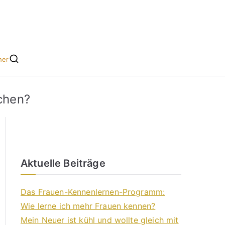
he leicht gemacht
s für Singles
her
achen?
Aktuelle Beiträge
Das Frauen-Kennenlernen-Programm:
Wie lerne ich mehr Frauen kennen?
Mein Neuer ist kühl und wollte gleich mit