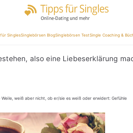
Partnersuc
Tipp
 für Singles
Singlebörsen Blog
Singlebörsen Test
Single Coaching & Büc
 gestehen, also eine Liebeserklärung m
e Weile, weiß aber nicht, ob er/sie es weiß oder erwidert: Gefühle