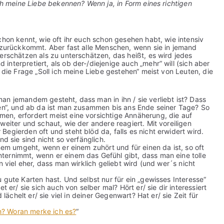
ich meine Liebe bekennen? Wenn ja, in Form eines richtigen
chon kennt, wie oft ihr euch schon gesehen habt, wie intensiv
e zurückkommt. Aber fast alle Menschen, wenn sie in jemand
erschätzen als zu unterschätzen, das heißt, es wird jedes
nterpretiert, als ob der-/diejenige auch „mehr“ will (sich aber
 die Frage „Soll ich meine Liebe gestehen“ meist von Leuten, die
an jemandem gesteht, dass man in ihn / sie verliebt ist? Dass
gen“, und ab da ist man zusammen bis ans Ende seiner Tage? So
en, erfordert meist eine vorsichtige Annäherung, die auf
weiter und schaut, wie der andere reagiert. Mit voreiligen
egierden oft und steht blöd da, falls es nicht erwidert wird.
nd sie sind nicht so verfänglich.
inem umgeht, wenn er einem zuhört und für einen da ist, so oft
ternimmt, wenn er einem das Gefühl gibt, dass man eine tolle
n viel eher, dass man wirklich geliebt wird (und wer´s nicht
 gute Karten hast. Und selbst nur für ein „gewisses Interesse“
t er/ sie sich auch von selber mal? Hört er/ sie dir interessiert
 lächelt er/ sie viel in deiner Gegenwart? Hat er/ sie Zeit für
ch? Woran merke ich es?
“