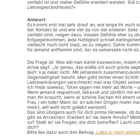
verliebt ist und meine Gefühle erwidert werden. Soll 
Liebesgeständnisses?»
Antwort:
Es kommt erst mal sehr drauf an, wie lange ihr euch s
der Kontakt ist und wie viel da von der anderen Seit
verliebt sind, neigen dazu, dessen Gefühle eher zu üb
Entgegenkommen, jede Nettigkeit schnell dahingehend i
vielleicht noch nicht traut, es zu zeigen). Daher komm
für jemand entflammt sind, der es seinerseits nicht ist.
Die Frage ist: Was will man damit bezwecken, indem m
er/sie sagt: „Ja genau, das wollte ich auch grade sa
läuft´s ja meist nicht. Mit jemandem zusammenzukomm
Gegenseitigkeit beruht. Man geht immer einen Schritt 
Liebeserklärungen verschreckt man das Objekt seiner B
Ich finde sowieso, Taten sagen viel mehr als Worte – u
Wenn jemand respektvoll, liebevoll und zärtlich mit e
man ihn braucht, wenn er schöne Sachen mit einem un
Frau / ein toller Mann ist: an solchen Dingen merkt ma
merkt, will wohl nicht geliebt werden!).
Das sind übrigens auch für dich prima Hinweise, ob du
gibt es Anzeichen: Erwidert er/ sie deine Anrufe? Melde
zu? Stellt er/ sie Fragen, die dich betreffen? Lacht und
dich?
Bitte lies dazu auch den Beitrag „
Liebt er mich wirkli