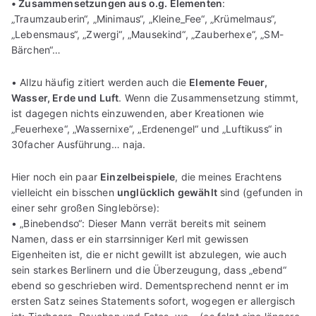
• Zusammensetzungen aus o.g. Elementen
:
„Traumzauberin“, „Minimaus“, „Kleine_Fee“, „Krümelmaus“,
„Lebensmaus“, „Zwergi“, „Mausekind“, „Zauberhexe“, „SM-
Bärchen“…
• Allzu häufig zitiert werden auch die
Elemente Feuer,
Wasser, Erde und Luft
. Wenn die Zusammensetzung stimmt,
ist dagegen nichts einzuwenden, aber Kreationen wie
„Feuerhexe“, „Wassernixe“, „Erdenengel“ und „Luftikuss“ in
30facher Ausführung… naja.
Hier noch ein paar
Einzelbeispiele
, die meines Erachtens
vielleicht ein bisschen
unglücklich gewählt
sind (gefunden in
einer sehr großen Singlebörse):
• „Binebendso“: Dieser Mann verrät bereits mit seinem
Namen, dass er ein starrsinniger Kerl mit gewissen
Eigenheiten ist, die er nicht gewillt ist abzulegen, wie auch
sein starkes Berlinern und die Überzeugung, dass „ebend“
ebend so geschrieben wird. Dementsprechend nennt er im
ersten Satz seines Statements sofort, wogegen er allergisch