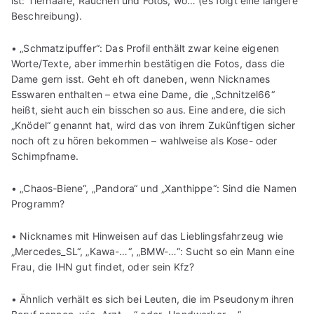
ist: Tierhaare, Rauchen und Fotos, wo… (es folgt eine längere
Beschreibung).
• „Schmatzipuffer“: Das Profil enthält zwar keine eigenen
Worte/Texte, aber immerhin bestätigen die Fotos, dass die
Dame gern isst. Geht eh oft daneben, wenn Nicknames
Esswaren enthalten – etwa eine Dame, die „Schnitzel66“
heißt, sieht auch ein bisschen so aus. Eine andere, die sich
„Knödel“ genannt hat, wird das von ihrem Zukünftigen sicher
noch oft zu hören bekommen – wahlweise als Kose- oder
Schimpfname.
• „Chaos-Biene“, „Pandora“ und „Xanthippe“: Sind die Namen
Programm?
• Nicknames mit Hinweisen auf das Lieblingsfahrzeug wie
„Mercedes_SL“, „Kawa-…“, „BMW-…“: Sucht so ein Mann eine
Frau, die IHN gut findet, oder sein Kfz?
• Ähnlich verhält es sich bei Leuten, die im Pseudonym ihren