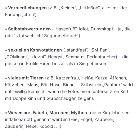
• Verniedlichungen
(z.B. „Kleiner“, „LittleBob“, alles mit der
Endung „chen“)
• Selbstabwertungen
(„Hasenfuß“, Idiot, Dummkopf – ja, die
gibt´s tatsächlich! Sogar mehrfach!)
• sexuellen Konnotationen
(„standfest“, „SM-Fan“,
„DOMinant“, „devot“, Hengst, Sexmaus, Perlentaucher) – die
passen in Erotik-Foren besser als in Singlebörsen
• vieles mit Tieren
(z.B. Katzenfrau, Heiße-Katze, Äffchen,
Kätzchen, Maus, Bär, Hase, Biene … Selbst ein „Panther“ wirkt
unfreiwillig komisch, wenn die Fotos einen untersetzten Kerl
mit Doppelkinn und Glubschaugen zeigen).
• Wesen aus Fabeln, Märchen, Mythen
, die in Singlebörsen
inflationär oft genannt werden (Fee, Engel, Zauberer,
Zauberin, Hexe, Kobold, …)