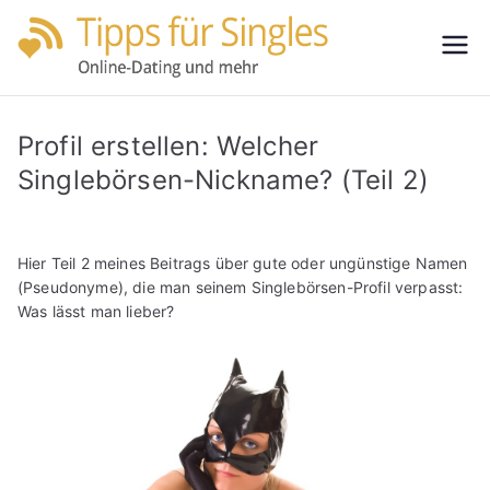
Zum
Inhalt
Tipps
Partnersuche
springen
leicht gemacht
für
Profil erstellen: Welcher
Single
Singlebörsen-Nickname? (Teil 2)
s
Hier Teil 2 meines Beitrags über gute oder ungünstige Namen
(Pseudonyme), die man seinem Singlebörsen-Profil verpasst:
Was lässt man lieber?