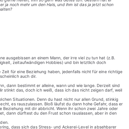
er ja noch mehr um den Hals, und ihm ist das ja jetzt schon
halten?
hne ausgebissen an einem Mann, der irre viel zu tun hat (z.B.
digkeit, zeitaufwändigen Hobbies) und bin letztlich doch
Zeit für eine Beziehung haben, jedenfalls nicht für eine richtige
cheinlich auch dir.
nn, dann bestimmt er alleine, wann und wie lange. Derzeit sind
stinkt das, doch ich weiß, dass ich das nicht zeigen darf, weil
lchen Situationen. Denn du hast nicht nur allen Grund, stinkig
echt, es rauszulassen. Bloß läufst du dann hohe Gefahr, dass er
ie Beziehung mit dir abbricht. Wenn ihr schon zwei Jahre oder
et, dann dürftest du den Frust schon rauslassen, aber in den
rden.
ering, dass sich das Stress- und Ackerei-Level in absehbarer