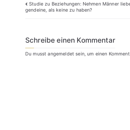
Beitragsnavigation
Studie zu Beziehungen: Nehmen Männer liebe
gendeine, als keine zu haben?
Schreibe einen Kommentar
Du musst
angemeldet
sein, um einen Komment