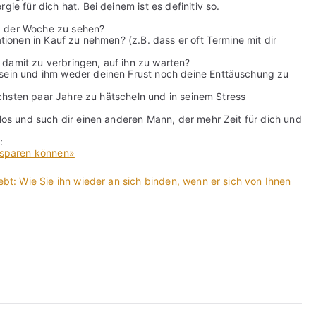
ie für dich hat. Bei deinem ist es definitiv so.
g der Woche zu sehen?
ationen in Kauf zu nehmen? (z.B. dass er oft Termine mit dir
it damit zu verbringen, auf ihn zu warten?
 sein und ihm weder deinen Frust noch deine Enttäuschung zu
 nächsten paar Jahre zu hätscheln und in seinem Stress
 los und such dir einen anderen Mann, der mehr Zeit für dich und
:
h sparen können»
ebt: Wie Sie ihn wieder an sich binden, wenn er sich von Ihnen