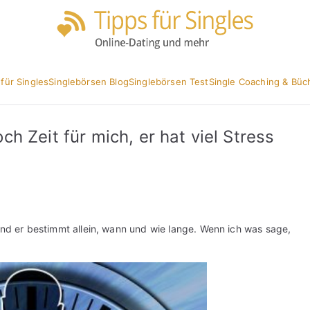
Partnersuc
Tipp
 für Singles
Singlebörsen Blog
Singlebörsen Test
Single Coaching & Büc
h Zeit für mich, er hat viel Stress
und er bestimmt allein, wann und wie lange. Wenn ich was sage,