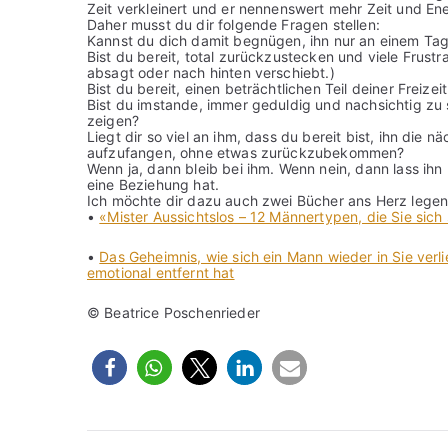
Zeit verkleinert und er nennenswert mehr Zeit und Energ
Daher musst du dir folgende Fragen stellen:
Kannst du dich damit begnügen, ihn nur an einem Ta
Bist du bereit, total zurückzustecken und viele Frustr
absagt oder nach hinten verschiebt.)
Bist du bereit, einen beträchtlichen Teil deiner Freize
Bist du imstande, immer geduldig und nachsichtig zu
zeigen?
Liegt dir so viel an ihm, dass du bereit bist, ihn die
aufzufangen, ohne etwas zurückzubekommen?
Wenn ja, dann bleib bei ihm. Wenn nein, dann lass ihn
eine Beziehung hat.
Ich möchte dir dazu auch zwei Bücher ans Herz legen
•
«Mister Aussichtslos – 12 Männertypen, die Sie sic
•
Das Geheimnis, wie sich ein Mann wieder in Sie verli
emotional entfernt hat
© Beatrice Poschenrieder