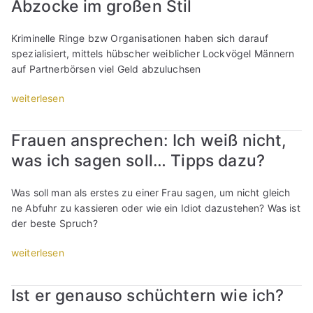
Abzocke im großen Stil
A
I
n
n
c
:
g
Kriminelle Ringe bzw Organisationen haben sich darauf
h
W
s
spezialisiert, mittels hübscher weiblicher Lockvögel Männern
w
a
t
auf Partnerbörsen viel Geld abzuluchsen
e
r
v
i
u
o
„
weiterlesen
ß
m
r
F
n
w
e
a
i
i
Frauen ansprechen: Ich weiß nicht,
r
k
c
l
was ich sagen soll… Tipps dazu?
n
e
h
l
e
-
t
m
u
P
Was soll man als erstes zu einer Frau sagen, um nicht gleich
,
i
t
r
ne Abfuhr zu kassieren oder wie ein Idiot dazustehen? Was ist
w
c
e
o
der beste Spruch?
o
h
r
f
r
k
A
i
„
weiterlesen
a
e
b
l
F
n
i
f
e
r
i
n
Ist er genauso schüchtern wie ich?
u
i
a
c
e
h
m