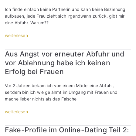
a
b
Ich finde einfach keine Partnerin und kann keine Beziehung
A
aufbauen, jede Frau zieht sich irgendwann zurück, gibt mir
n
eine Abfuhr. Warum??
g
s
„
weiterlesen
t
I
,
m
Aus Angst vor erneuter Abfuhr und
s
m
vor Ablehnung habe ich keinen
i
e
e
r
Erfolg bei Frauen
z
n
u
u
Vor 2 Jahren bekam ich von einem Mädel eine Abfuhr,
t
r
seitdem bin ich wie gelähmt im Umgang mit Frauen und
r
A
mache lieber nichts als das Falsche
e
b
f
f
„
weiterlesen
f
u
A
e
h
u
n
Fake-Profile im Online-Dating Teil 2:
r
s
!
e