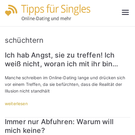
Zum
Inhalt
Tipps
Partnersuche
springen
leicht gemacht
für
schüchtern
Single
Ich hab Angst, sie zu treffen! Ich
weiß nicht, woran ich mit ihr bin…
s
Manche schreiben im Online-Dating lange und drücken sich
vor einem Treffen, da sie befürchten, dass die Realität der
Illusion nicht standhält
„
weiterlesen
I
c
Immer nur Abfuhren: Warum will
h
mich keine?
h