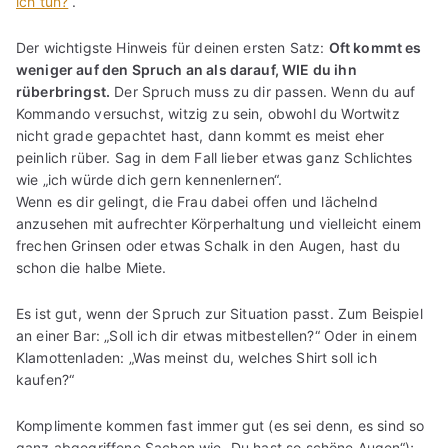
ich tun?
“.
Der wichtigste Hinweis für deinen ersten Satz:
Oft kommt es
weniger auf den Spruch an als darauf, WIE du ihn
rüberbringst.
Der Spruch muss zu dir passen. Wenn du auf
Kommando versuchst, witzig zu sein, obwohl du Wortwitz
nicht grade gepachtet hast, dann kommt es meist eher
peinlich rüber. Sag in dem Fall lieber etwas ganz Schlichtes
wie „ich würde dich gern kennenlernen“.
Wenn es dir gelingt, die Frau dabei offen und lächelnd
anzusehen mit aufrechter Körperhaltung und vielleicht einem
frechen Grinsen oder etwas Schalk in den Augen, hast du
schon die halbe Miete.
Es ist gut, wenn der Spruch zur Situation passt. Zum Beispiel
an einer Bar: „Soll ich dir etwas mitbestellen?“ Oder in einem
Klamottenladen: „Was meinst du, welches Shirt soll ich
kaufen?“
Komplimente kommen fast immer gut (es sei denn, es sind so
ganz abgegriffene Sachen wie „Du hast so schöne Augen“);