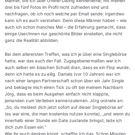
Männer, die ich über Online-Dating kennenlerne, mit meinen
drei bis fünf Fotos im Profil nicht zufrieden sind und
nachfragen, ob ich noch welche per Email sende: Irgendwo
kann ich es auch verstehen. Denn diese Männer haben – wie
auch ich schon manches Mal – die Erfahrung gemacht, dass
einige User/innen nur geschönte Bilder einstellen, die nicht
ganz die Realität abbilden.
Bei dem allerersten Treffen, was ich je über eine Singlebörse
hatte, war das auch der Fall. Zugegebenermaßen war ich
auch selber ein bisschen Schuld dran, dass es ein Flop wurde,
denn ich hatte es zu eilig. Damals (vor 10 Jahren) war ich
nach einer langen Partnerschaft schon über ein Jahr Single
und beklagte mich einen Tick zu oft bei meinem Nachbarn
Jörg, dass es beim Ausgehen einfach nicht klappte,
jemanden zum Verlieben kennenzulernen. Jörg ordnete an:
„So, du meldest dich jetzt sofort auf dieser Singlebörse an“
(es war eine, die man kostenlos nutzen konnte), „und wenn du
innerhalb einer Stunde ein Date zustande bringst, lade ich
dich zum Essen ein.“
Wie ihr euch denken könnt, schaffte ich das. Schon Minuten