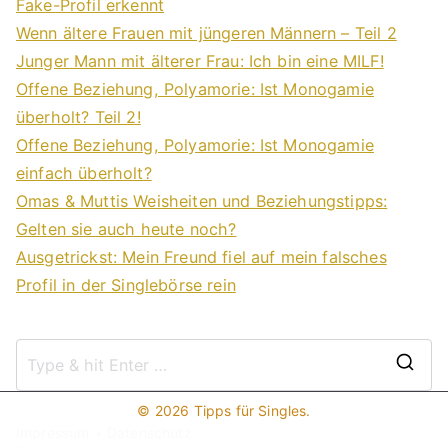
Fake-Profil erkennt
Wenn ältere Frauen mit jüngeren Männern – Teil 2
Junger Mann mit älterer Frau: Ich bin eine MILF!
Offene Beziehung, Polyamorie: Ist Monogamie
überholt? Teil 2!
Offene Beziehung, Polyamorie: Ist Monogamie
einfach überholt?
Omas & Muttis Weisheiten und Beziehungstipps:
Gelten sie auch heute noch?
Ausgetrickst: Mein Freund fiel auf mein falsches
Profil in der Singlebörse rein
S
e
© 2026
Tipps für Singles
.
a
Impressum + Datenschutz