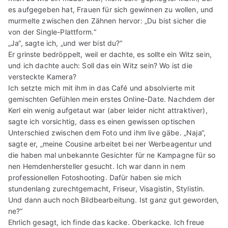
es aufgegeben hat, Frauen für sich gewinnen zu wollen, und
murmelte zwischen den Zähnen hervor: „Du bist sicher die
von der Single-Plattform.“
„Ja“, sagte ich, „und wer bist du?“
Er grinste bedröppelt, weil er dachte, es sollte ein Witz sein,
und ich dachte auch: Soll das ein Witz sein? Wo ist die
versteckte Kamera?
Ich setzte mich mit ihm in das Café und absolvierte mit
gemischten Gefühlen mein erstes Online-Date. Nachdem der
Kerl ein wenig aufgetaut war (aber leider nicht attraktiver),
sagte ich vorsichtig, dass es einen gewissen optischen
Unterschied zwischen dem Foto und ihm live gäbe. „Naja“,
sagte er, „meine Cousine arbeitet bei ner Werbeagentur und
die haben mal unbekannte Gesichter für ne Kampagne für so
nen Hemdenhersteller gesucht. Ich war dann in nem
professionellen Fotoshooting. Dafür haben sie mich
stundenlang zurechtgemacht, Friseur, Visagistin, Stylistin.
Und dann auch noch Bildbearbeitung. Ist ganz gut geworden,
ne?“
Ehrlich gesagt, ich finde das kacke. Oberkacke. Ich freue