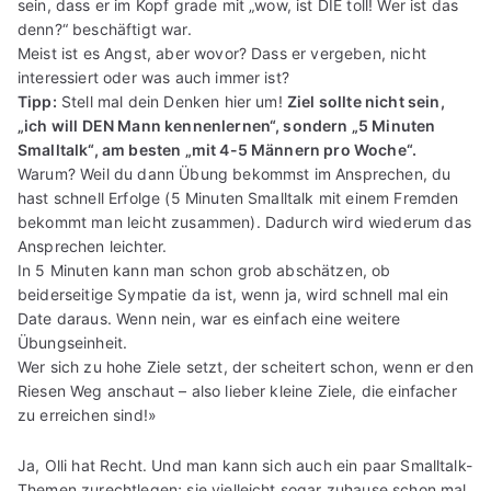
sein, dass er im Kopf grade mit „wow, ist DIE toll! Wer ist das
denn?“ beschäftigt war.
Meist ist es Angst, aber wovor? Dass er vergeben, nicht
interessiert oder was auch immer ist?
Tipp:
Stell mal dein Denken hier um!
Ziel sollte nicht sein,
„ich will DEN Mann kennenlernen“, sondern „5 Minuten
Smalltalk“, am besten „mit 4-5 Männern pro Woche“.
Warum? Weil du dann Übung bekommst im Ansprechen, du
hast schnell Erfolge (5 Minuten Smalltalk mit einem Fremden
bekommt man leicht zusammen). Dadurch wird wiederum das
Ansprechen leichter.
In 5 Minuten kann man schon grob abschätzen, ob
beiderseitige Sympatie da ist, wenn ja, wird schnell mal ein
Date daraus. Wenn nein, war es einfach eine weitere
Übungseinheit.
Wer sich zu hohe Ziele setzt, der scheitert schon, wenn er den
Riesen Weg anschaut – also lieber kleine Ziele, die einfacher
zu erreichen sind!»
Ja, Olli hat Recht. Und man kann sich auch ein paar Smalltalk-
Themen zurechtlegen; sie vielleicht sogar zuhause schon mal