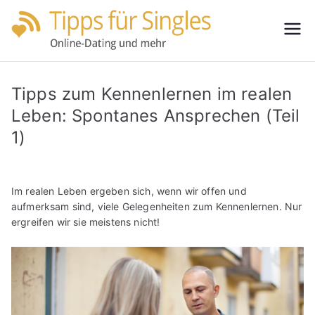
Zum
Inhalt
Tipps
Partnersuche
springen
leicht gemacht
für
Tipps zum Kennenlernen im realen
Single
Leben: Spontanes Ansprechen (Teil
1)
s
Im realen Leben ergeben sich, wenn wir offen und
aufmerksam sind, viele Gelegenheiten zum Kennenlernen. Nur
ergreifen wir sie meistens nicht!