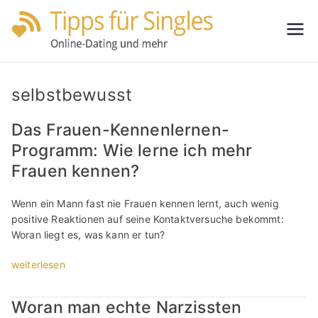
Zum
Inhalt
Tipps
Partnersuche
springen
leicht gemacht
für
selbstbewusst
Single
Das Frauen-Kennenlernen-
Programm: Wie lerne ich mehr
s
Frauen kennen?
Wenn ein Mann fast nie Frauen kennen lernt, auch wenig
positive Reaktionen auf seine Kontaktversuche bekommt:
Woran liegt es, was kann er tun?
„
weiterlesen
D
a
Woran man echte Narzissten
s