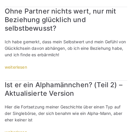
P
e
a
r
Ohne Partner nichts wert, nur mit
N
r
o
a
Beziehung glücklich und
u
g
r
m
selbstbewusst?
r
z
w
a
i
e
m
Ich habe gemerkt, dass mein Selbstwert und mein Gefühl von
s
r
m
Glücklichsein davon abhängen, ob ich eine Beziehung habe,
s
d
:
und ich finde es erbärmlich!
t
e
W
e
i
i
„
weiterlesen
n
c
e
O
e
h
l
h
r
Ist er ein Alphamännchen? (Teil 2) –
i
e
n
k
m
r
Aktualisierte Version
e
e
m
n
P
n
e
e
a
Hier die Fortsetzung meiner Geschichte über einen Typ auf
n
r
i
r
der Singlebörse, der sich benahm wie ein Alpha-Mann, aber
t
w
c
t
eher keiner ist
:
i
h
n
1
e
m
e
„