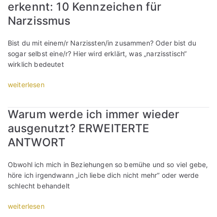
erkennt: 10 Kennzeichen für
F
r
Narzissmus
a
u
Bist du mit einem/r Narzissten/in zusammen? Oder bist du
e
sogar selbst eine/r? Hier wird erklärt, was „narzisstisch“
n
wirklich bedeutet
-
K
„
weiterlesen
e
W
n
o
Warum werde ich immer wieder
n
r
e
ausgenutzt? ERWEITERTE
a
n
n
ANTWORT
l
m
e
a
Obwohl ich mich in Beziehungen so bemühe und so viel gebe,
r
n
höre ich irgendwann „ich liebe dich nicht mehr“ oder werde
n
e
schlecht behandelt
e
c
n
h
„
weiterlesen
-
t
W