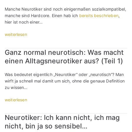
n
o
Manche Neurotiker sind noch einigermaßen sozialkompatibel,
r
manche sind Hardcore. Einen hab ich
bereits beschrieben
,
m
hier ist noch einer…
a
l
„
weiterlesen
n
G
e
a
Ganz normal neurotisch: Was macht
u
n
einen Alltagsneurotiker aus? (Teil 1)
r
z
o
n
t
o
Was bedeutet eigentlich „Neurotiker“ oder „neurotisch“? Man
i
r
wirft ja schnell mal damit um sich, ohne die genaue Definition
s
m
zu wissen…
c
a
h
l
„
weiterlesen
:
n
G
W
e
a
Neurotiker: Ich kann nicht, ich mag
a
u
n
s
nicht, bin ja so sensibel…
r
z
m
o
n