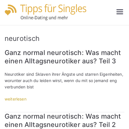
Zum
Inhalt
Tipps
Partnersuche
springen
leicht gemacht
für
neurotisch
Single
Ganz normal neurotisch: Was macht
einen Alltagsneurotiker aus? Teil 3
s
Neurotiker sind Sklaven ihrer Ängste und starren Eigenheiten,
worunter auch du leiden wirst, wenn du mit so jemand eng
verbunden bist
„
weiterlesen
G
a
Ganz normal neurotisch: Was macht
n
einen Alltagsneurotiker aus? Teil 2
z