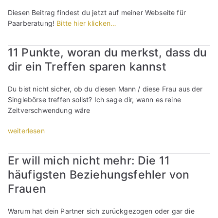
a
t
o
Diesen Beitrag findest du jetzt auf meiner Webseite für
c
i
r
Paarberatung!
Bitte hier klicken…
h
s
m
t
c
a
11 Punkte, woran du merkst, dass du
e
h
l
i
:
n
dir ein Treffen sparen kannst
n
W
e
e
a
u
Du bist nicht sicher, ob du diesen Mann / diese Frau aus der
n
s
r
Singlebörse treffen sollst? Ich sage dir, wann es reine
A
m
o
Zeitverschwendung wäre
l
a
t
l
c
i
„
weiterlesen
t
h
s
1
a
t
c
1
Er will mich nicht mehr: Die 11
g
e
h
P
s
i
:
häufigsten Beziehungsfehler von
u
n
n
W
n
Frauen
e
e
a
k
u
n
s
t
Warum hat dein Partner sich zurückgezogen oder gar die
r
A
m
e