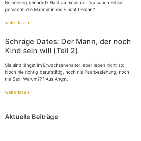
Beziehung beendet? Hast du einen der typischen Fehler
o
l
a
,
gemacht, die Männer in die Flucht treiben?
t
l
c
w
i
t
h
o
„
weiterlesen
k
a
t
r
E
e
g
e
a
r
r
s
i
Schräge Dates: Der Mann, der noch
n
w
a
n
n
d
Kind sein will (Teil 2)
i
u
e
e
u
l
s
u
n
m
l
Sie sind längst im Erwachsenenalter, aber leben nicht so:
?
r
A
e
m
Noch nie richtig berufstätig, noch nie Paarbeziehung, noch
T
o
l
r
i
nie Sex. Warum??? Aus Angst.
e
t
l
k
c
i
i
t
s
h
„
weiterlesen
l
k
a
t
n
S
3
e
g
,
i
c
“
r
s
d
c
h
a
n
Aktuelle Beiträge
a
h
r
u
e
s
t
ä
s
u
s
m
g
?
r
d
e
e