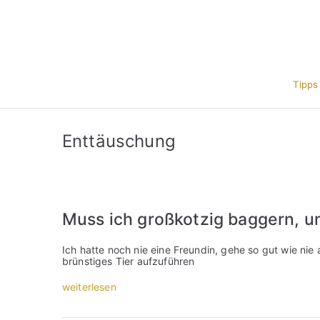
Zum
Inhalt
springen
Tipps
Enttäuschung
Muss ich großkotzig baggern, u
Ich hatte noch nie eine Freundin, gehe so gut wie nie a
brünstiges Tier aufzuführen
„
weiterlesen
M
u