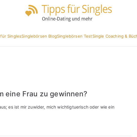
Partnersuc
Tipp
 für Singles
Singlebörsen Blog
Singlebörsen Test
Single Coaching & Büc
m eine Frau zu gewinnen?
us; es ist mir zuwider, mich wichtigtuerisch oder wie ein