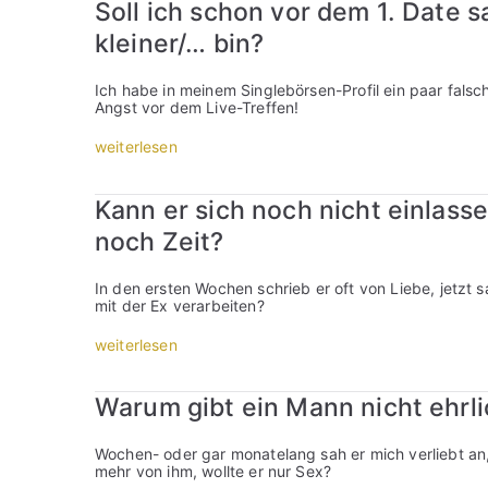
s
Soll ich schon vor dem 1. Date s
s
i
kleiner/… bin?
c
h
g
Ich habe in meinem Singlebörsen-Profil ein paar fa
r
Angst vor dem Live-Treffen!
o
ß
„
weiterlesen
k
S
o
o
t
l
Kann er sich noch nicht einlassen
z
l
i
i
noch Zeit?
g
c
b
h
a
s
In den ersten Wochen schrieb er oft von Liebe, jetzt s
g
c
mit der Ex verarbeiten?
g
h
e
o
„
weiterlesen
r
n
K
n
v
a
,
o
n
u
Warum gibt ein Mann nicht ehrlic
r
n
m
d
e
e
e
r
i
Wochen- oder gar monatelang sah er mich verliebt an, 
m
s
n
mehr von ihm, wollte er nur Sex?
1
i