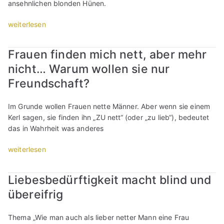
ansehnlichen blonden Hünen.
W
e
h
a
o
i
D
m
t
c
„
weiterlesen
t
a
i
i
h
S
z
t
t
n
K
c
b
e
i
g
i
Frauen finden mich nett, aber mehr
h
o
s
h
“
n
nicht… Warum wollen sie nur
r
l
:
r
d
ä
d
Freundschaft?
D
b
s
g
“
e
i
e
e
r
n
i
Im Grunde wollen Frauen nette Männer. Aber wenn sie einem
D
A
…
n
Kerl sagen, sie finden ihn „ZU nett“ (oder „zu lieb“), bedeutet
a
g
“
w
das in Wahrheit was anderes
t
g
i
e
r
„
weiterlesen
l
s
o
F
l
:
-
r
(
Liebesbedürftigkeit macht blind und
D
S
a
T
e
p
übereifrig
u
e
r
i
e
i
H
n
n
l
Thema „Wie man auch als lieber netter Mann eine Frau
e