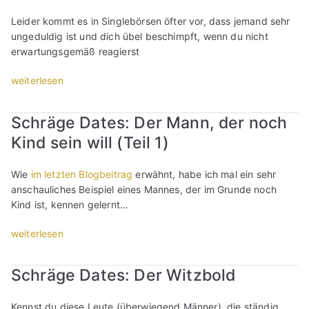
a
b
Leider kommt es in Singlebörsen öfter vor, dass jemand sehr
A
ungeduldig ist und dich übel beschimpft, wenn du nicht
n
erwartungsgemäß reagierst
g
s
„
weiterlesen
t
U
,
n
Schräge Dates: Der Mann, der noch
s
g
Kind sein will (Teil 1)
i
e
e
d
z
u
Wie
im letzten Blogbeitrag
erwähnt, habe ich mal ein sehr
u
l
anschauliches Beispiel eines Mannes, der im Grunde noch
t
d
Kind ist, kennen gelernt…
r
u
e
n
„
weiterlesen
f
d
S
f
B
c
Schräge Dates: Der Witzbold
e
e
h
n
s
r
!
Kennst du diese Leute (überwiegend Männer), die ständig
c
ä