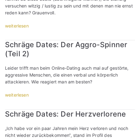
I
versuchen witzig / lustig zu sein und mit denen man nie ernst
h
g
c
reden kann? Grauenvoll.
i
e
h
m
D
„
weiterlesen
w
p
a
S
e
f
t
c
i
u
e
Schräge Dates: Der Aggro-Spinner
h
ß
n
s
(Teil 2)
r
n
g
:
ä
i
e
D
g
c
n
Leider trifft man beim Online-Dating auch mal auf gestörte,
e
e
h
i
aggressive Menschen, die einen verbal und körperlich
r
D
t
m
attackieren. Wie reagiert man am besten?
M
a
,
O
a
t
„
weiterlesen
w
n
n
e
S
o
l
n
s
c
r
i
,
Schräge Dates: Der Herzverlorene
:
h
a
n
d
D
r
n
e
e
„Ich habe vor ein paar Jahren mein Herz verloren und noch
e
ä
i
-
r
nicht wieder zurückbekommen“, stand im Profil des
r
g
c
D
n