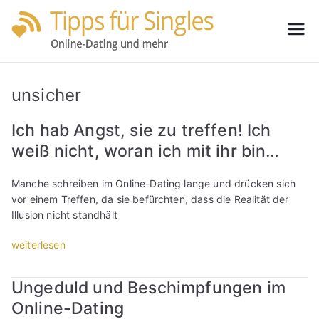
Zum
Inhalt
Tipps
Partnersuche
springen
leicht gemacht
für
unsicher
Single
Ich hab Angst, sie zu treffen! Ich
weiß nicht, woran ich mit ihr bin…
s
Manche schreiben im Online-Dating lange und drücken sich
vor einem Treffen, da sie befürchten, dass die Realität der
Illusion nicht standhält
„
weiterlesen
I
c
Ungeduld und Beschimpfungen im
h
Online-Dating
h