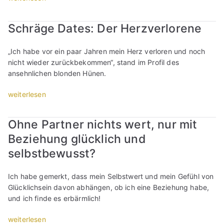
r
i
n
S
b
n
(
n
a
c
ö
e
S
Schräge Dates: Der Herzverlorene
e
h
h
r
?
i
z
m
r
s
“
n
u
„Ich habe vor ein paar Jahren mein Herz verloren und noch
e
ä
e
g
h
nicht wieder zurückbekommen“, stand im Profil des
:
g
n
l
a
ansehnlichen blonden Hünen.
F
e
-
e
b
r
D
P
b
e
„
weiterlesen
a
a
r
ö
n
S
u
t
o
r
?
c
e
e
f
Ohne Partner nichts wert, nur mit
s
“
h
n
s
i
e
Beziehung glücklich und
r
a
:
l
n
ä
n
selbstbewusst?
D
,
-
g
s
e
w
N
e
p
r
a
Ich habe gemerkt, dass mein Selbstwert und mein Gefühl von
u
D
r
H
s
Glücklichsein davon abhängen, ob ich eine Beziehung habe,
t
a
e
e
i
und ich finde es erbärmlich!
z
t
c
r
s
e
e
h
z
t
„
weiterlesen
r