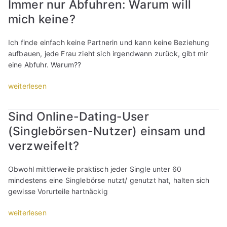
Immer nur Abfuhren: Warum will
h
p
u
u
mich keine?
e
m
n
r
e
g
i
Ich finde einfach keine Partnerin und kann keine Beziehung
i
e
m
aufbauen, jede Frau zieht sich irgendwann zurück, gibt mir
n
n
e
eine Abfuhr. Warum??
e
:
n
F
N
t
„
weiterlesen
r
e
e
I
a
h
i
m
u
m
Sind Online-Dating-User
n
m
z
e
(Singlebörsen-Nutzer) einsam und
e
e
u
n
s
r
g
verzweifelt?
M
M
n
e
ä
a
u
w
Obwohl mittlerweile praktisch jeder Single unter 60
n
n
r
i
mindestens eine Singlebörse nutzt/ genutzt hat, halten sich
n
n
A
n
gewisse Vorurteile hartnäckig
e
e
b
n
r
s
f
e
„
weiterlesen
l
:
u
n
S
i