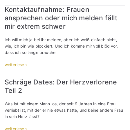
N
h
?
i
e
e
Kontaktaufnahme: Frauen
r
“
n
b
t
e
ansprechen oder mich melden fällt
d
e
t
n
O
r
mir extrem schwer
e
:
n
i
s
W
l
r
Ich will mich ja bei ihr melden, aber ich weiß einfach nicht,
o
a
i
g
wie, ich bin wie blockiert. Und ich komme mir voll blöd vor,
d
r
n
e
dass ich so lange brauche
e
u
e
n
r
m
-
d
„
weiterlesen
b
w
D
e
K
ö
i
a
i
o
s
l
Schräge Dates: Der Herzverlorene
t
n
n
e
l
i
e
Teil 2
t
s
m
n
,
a
S
i
g
a
k
i
Was ist mit einem Mann los, der seit 9 Jahren in eine Frau
c
-
l
t
n
verliebt ist, mit der er nie etwas hatte, und keine andere Frau
h
U
s
a
g
in sein Herz lässt?
k
s
k
u
l
e
e
e
f
„
weiterlesen
e
i