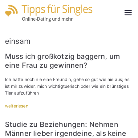
Zum
Inhalt
Tipps
Partnersuche
springen
leicht gemacht
für
einsam
Single
Muss ich großkotzig baggern, um
eine Frau zu gewinnen?
s
Ich hatte noch nie eine Freundin, gehe so gut wie nie aus; es
ist mir zuwider, mich wichtigtuerisch oder wie ein brünstiges
Tier aufzuführen
„
weiterlesen
M
u
Studie zu Beziehungen: Nehmen
s
Männer lieber irgendeine, als keine
s