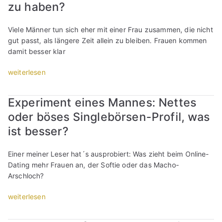
i
zu haben?
c
h
Viele Männer tun sich eher mit einer Frau zusammen, die nicht
g
gut passt, als längere Zeit allein zu bleiben. Frauen kommen
r
damit besser klar
o
ß
„
weiterlesen
k
S
o
t
Experiment eines Mannes: Nettes
t
u
z
oder böses Singlebörsen-Profil, was
d
i
i
ist besser?
g
e
b
z
Einer meiner Leser hat´s ausprobiert: Was zieht beim Online-
a
u
Dating mehr Frauen an, der Softie oder das Macho-
g
B
Arschloch?
g
e
e
z
„
weiterlesen
r
i
E
n
e
x
,