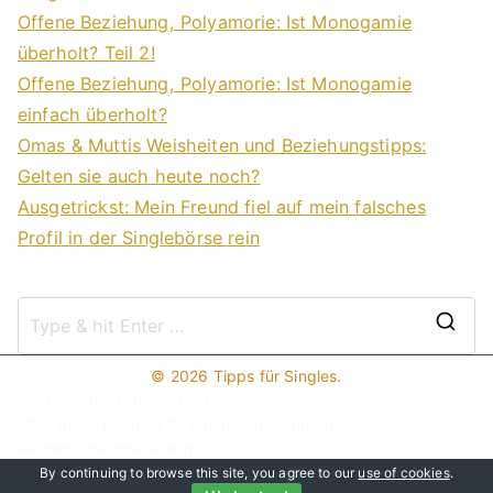
Offene Beziehung, Polyamorie: Ist Monogamie
überholt? Teil 2!
Offene Beziehung, Polyamorie: Ist Monogamie
einfach überholt?
Omas & Muttis Weisheiten und Beziehungstipps:
Gelten sie auch heute noch?
Ausgetrickst: Mein Freund fiel auf mein falsches
Profil in der Singlebörse rein
S
e
© 2026
Tipps für Singles
.
a
Impressum + Datenschutz
r
Über mich, Beatrice Poschenrieder, Autorin,
c
Partnerschaftsberaterin
Hier werben!
h
By continuing to browse this site, you agree to our
use of cookies
.