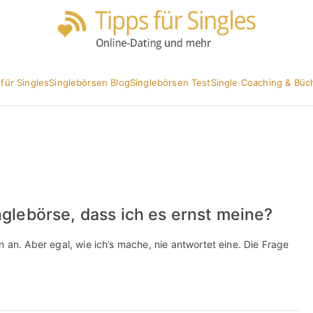
Partnersuc
Tipp
 für Singles
Singlebörsen Blog
Singlebörsen Test
Single Coaching & Büc
nglebörse, dass ich es ernst meine?
 an. Aber egal, wie ich’s mache, nie antwortet eine. Die Frage