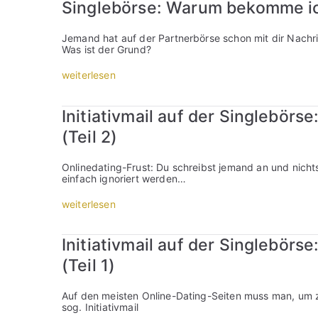
e
Singlebörse: Warum bekomme ic
z
e
i
Jemand hat auf der Partnerbörse schon mit dir Nachri
g
Was ist der Grund?
e
i
„
weiterlesen
c
S
h
i
F
n
Initiativmail auf der Singlebör
r
g
a
l
(Teil 2)
u
e
e
b
n
ö
Onlinedating-Frust: Du schreibst jemand an und nichts
a
r
einfach ignoriert werden…
u
s
f
e
„
weiterlesen
d
:
I
e
W
n
r
a
i
S
Initiativmail auf der Singlebör
r
t
i
u
i
n
(Teil 1)
m
a
g
b
t
l
e
i
e
Auf den meisten Online-Dating-Seiten muss man, um z
k
v
b
sog. Initiativmail
o
m