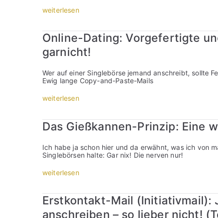
ö
m
a
r
„
weiterlesen
m
i
s
I
e
l
e
n
i
a
,
i
c
Online-Dating: Vorgefertigte u
u
d
t
h
f
a
i
garnicht!
k
d
s
a
e
e
s
t
i
r
i
i
Wer auf einer Singlebörse jemand anschreibt, sollte Feh
n
S
c
v
Ewig lange Copy-and-Paste-Mails
e
i
h
m
A
n
e
a
n
„
weiterlesen
g
s
i
t
O
l
e
l
w
n
e
r
a
o
l
b
Das Gießkannen-Prinzip: Eine w
n
u
r
i
ö
s
f
t
n
r
t
d
m
e
s
Ich habe ja schon hier und da erwähnt, was ich von 
m
e
e
-
e
Singlebörsen halte: Gar nix! Die nerven nur!
e
r
h
D
:
i
S
r
a
W
n
„
weiterlesen
i
?
t
a
e
D
n
“
i
r
?
a
g
n
u
“
s
l
Erstkontakt-Mail (Initiativmail)
g
m
G
e
:
b
i
b
anschreiben – so lieber nicht! (Te
V
e