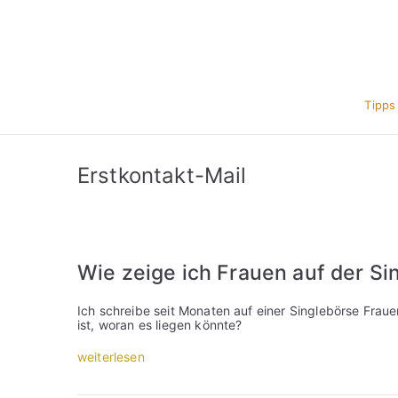
Zum
Inhalt
springen
Tipps
Erstkontakt-Mail
Wie zeige ich Frauen auf der Si
Ich schreibe seit Monaten auf einer Singlebörse Frauen
ist, woran es liegen könnte?
„
weiterlesen
W
i