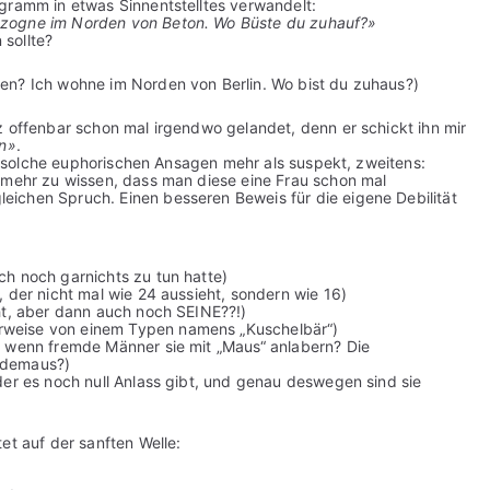
gramm in etwas Sinnentstelltes verwandelt:
ezogne im Norden von Beton. Wo Büste du zuhauf?»
 sollte?
en? Ich wohne im Norden von Berlin. Wo bist du zuhaus?)
z offenbar schon mal irgendwo gelandet, denn er schickt ihn mir
en»
.
ich solche euphorischen Ansagen mehr als suspekt, zweitens:
 mehr zu wissen, dass man diese eine Frau schon mal
ichen Spruch. Einen besseren Beweis für die eigene Debilität
ch noch garnichts zu tun hatte)
 der nicht mal wie 24 aussieht, sondern wie 16)
ht, aber dann auch noch SEINE??!)
weise von einem Typen namens „Kuschelbär“)
n, wenn fremde Männer sie mit „Maus“ anlabern? Die
rdemaus?)
der es noch null Anlass gibt, und genau deswegen sind sie
et auf der sanften Welle: