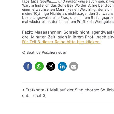
taps taps taps!!!!…… und verschwinde auch gleich wi
Warum finde ich das Scheiße? Wo der Schreiber doch b
einen erwachsenen Mann, keinen Weichling, der sich n
meine 10jährige Nichte als nichtssagenden Schwachsinn
beziehungsweise eine Frau, die in ihrem Reifungsproze
mal wieder einer, der in meinem Profil kein Wort geles
Fazit:
Maaaaannnnn! Schreib nicht irgendwas! O
drei Minuten Zeit, such in ihrem Profil nach e
Für Teil 3 dieser Reihe bitte hier klicken!
© Beatrice Poschenrieder
Beitragsnavigation
Erstkontakt-Mail auf der Singlebörse: So lieb
cht… (Teil 3)