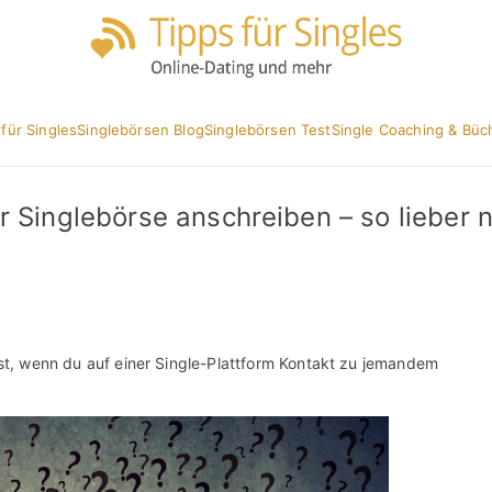
Partnersuc
Tipp
 für Singles
Singlebörsen Blog
Singlebörsen Test
Single Coaching & Büc
 Singlebörse anschreiben – so lieber ni
test, wenn du auf einer Single-Plattform Kontakt zu jemandem