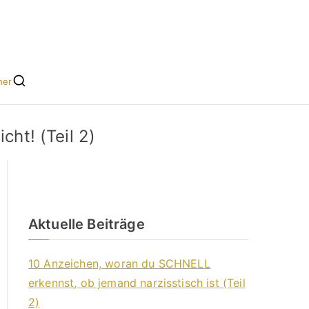
he leicht gemacht
s für Singles
her
cht! (Teil 2)
Aktuelle Beiträge
10 Anzeichen, woran du SCHNELL
erkennst, ob jemand narzisstisch ist (Teil
2)