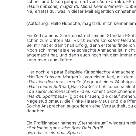
schnell und falsch getippt und vom Autokorrektur-Pro
«Hallo hübsche, magst du Micha kennenlernen? Ichb
Na, errätst du, was in dieser Mail eigentlich drinstehen
(Auflösung: Hallo Hübsche, magst du mich kennenlern
Ein Kerl namens Gianluca ist mit seinem Standard-Sat
schon zum dritten Mal:
«Dich würde ich sofort Heirat
Bei mir hat er damit null Erfolg, denn erstens finde 
Noch schlimmer als eine schlechte Anmache ist, nicht
angemacht hat, und dann auch noch mit dem immer gle
kann man kaum liefern.
Hier noch ein paar Beispiele für schlechte Anmachen:
«Heißen Kuss am Morgen!»
(von einem Kerl, mit dem i
«Darf ich dich massieren?»
(Angebot eines 24jährigen,
«Hallo meine Süße»
(„Hallo Süße“ ist eh schon schlec
«du süßer Sonnenschein»
(dies kommt bezeichnender
«Na du Sportmaus»
(gibt es Frauen, die drauf stehe
Nagelstudiomaus, die Pinke-Haare-Maus und die Pfe
Solche Ansprachen suggerieren eine Vertrautheit, zu 
daneben.
Ein Profilinhaber namens „Sternentraum“ wiederum reit
«Schleiche ganz leise über Dein Profil,
hinterlasse ein paar Spuren,