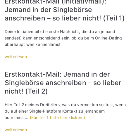
Erstkontakt-Mail (Initiativmail):
l
-
b
r
Jemand in der Singlebörse
i
A
e
u
n
n
anschreiben – so lieber nicht! (Teil 1)
n
m
e
g
?
b
-
e
Deine Initiativmail (die erste Nachricht, die du an jemand
8
e
D
b
sendest) kann entscheidend sein, ob du beim Online-Dating
P
k
a
o
überhaupt wen kennenlernst
u
o
t
t
n
m
i
e
„
weiterlesen
k
m
n
i
E
t
e
g
n
r
e
i
Erstkontakt-Mail: Jemand in der
:
S
s
,
c
V
i
Singlebörse anschreiben – so lieber
t
w
h
o
n
k
i
nicht! (Teil 2)
k
r
g
o
e
e
g
l
n
d
i
Hier Teil 2 meines Dreiteilers, was du vermeiden solltest, wenn
e
e
t
u
n
du auf einer Single-Plattform Kontakt zu jemandem
f
b
a
i
e
aufnimmst…
(Für Teil 1 bitte hier klicken!)
e
ö
k
h
A
r
r
t
r
n
„
weiterlesen
t