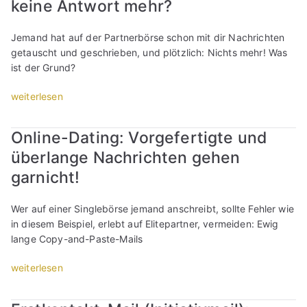
keine Antwort mehr?
k
e
a
c
n
Jemand hat auf der Partnerbörse schon mit dir Nachrichten
h
n
getauscht und geschrieben, und plötzlich: Nichts mehr! Was
t
M
ist der Grund?
e
a
s
n
„
weiterlesen
B
n
S
e
u
i
n
Online-Dating: Vorgefertigte und
m
n
e
überlange Nachrichten gehen
e
g
h
i
l
garnicht!
m
n
e
e
e
b
Wer auf einer Singlebörse jemand anschreibt, sollte Fehler wie
n
F
ö
in diesem Beispiel, erlebt auf Elitepartner, vermeiden: Ewig
u
r
r
lange Copy-and-Paste-Mails
n
a
s
d
u
e
„
weiterlesen
S
w
:
O
e
e
W
n
x
r
a