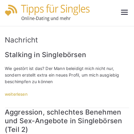
Zum
Inhalt
Tipps
Partnersuche
springen
leicht gemacht
für
Nachricht
Single
Stalking in Singlebörsen
s
Wie gestört ist das? Der Mann beleidigt mich nicht nur,
sondern erstellt extra ein neues Profil, um mich ausgiebig
beschimpfen zu können
„
weiterlesen
S
t
Aggression, schlechtes Benehmen
a
und Sex-Angebote in Singlebörsen
l
k
(Teil 2)
i