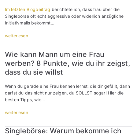
n
Im letzten Blogbeitrag
berichtete ich, dass frau über die
g
Singlebörse oft echt aggressive oder widerlich anzügliche
i
Initiativmails bekommt…
n
S
„
weiterlesen
i
A
n
g
Wie kann Mann um eine Frau
g
g
l
werben? 8 Punkte, wie du ihr zeigst,
r
e
e
dass du sie willst
b
s
ö
s
Wenn du gerade eine Frau kennen lernst, die dir gefällt, dann
r
i
darfst du das nicht nur zeigen, du SOLLST sogar! Hier die
s
o
besten Tipps, wie…
e
n
n
,
„
weiterlesen
“
s
W
c
i
Singlebörse: Warum bekomme ich
h
e
l