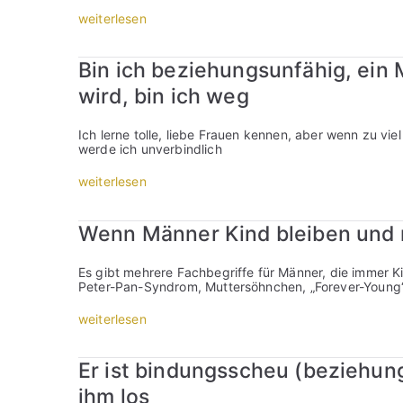
e
n
f
k
„
weiterlesen
n
u
a
G
,
h
n
a
d
r
n
n
a
Bin ich beziehungsunfähig, ein 
e
d
z
n
n
a
n
n
wird, bin ich weg
:
s
o
a
W
n
r
b
a
u
m
r
Ich lerne tolle, liebe Frauen kennen, aber wenn zu viel
r
r
a
u
werde ich unverbindlich
u
s
l
p
m
e
n
t
„
weiterlesen
w
i
e
S
B
i
n
u
c
i
l
?
r
h
n
l
Wenn Männer Kind bleiben und
“
o
l
i
m
t
u
c
i
i
s
h
c
Es gibt mehrere Fachbegriffe für Männer, die immer Kin
s
s
b
h
Peter-Pan-Syndrom, Muttersöhnchen, „Forever-Young
c
:
e
k
h
W
z
e
„
weiterlesen
:
a
i
i
W
W
s
e
n
e
a
h
h
e
n
s
a
Er ist bindungsscheu (beziehun
u
?
n
m
t
n
“
M
a
ihm los
m
g