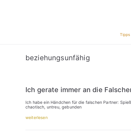
Zum
Inhalt
springen
Tipps
beziehungsunfähig
Ich gerate immer an die Falsche
Ich habe ein Händchen für die falschen Partner: Spie
chaotisch, untreu, gebunden
„
weiterlesen
I
c