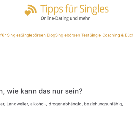
Partnersuc
Tipp
 für Singles
Singlebörsen Blog
Singlebörsen Test
Single Coaching & Büc
n, wie kann das nur sein?
ßer, Langweiler, alkohol-, drogenabhängig, beziehungsunfähig,