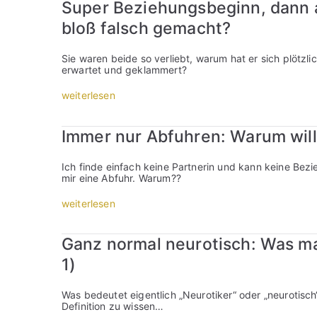
h
Super Beziehungsbeginn, dann 
g
e
bloß falsch gemacht?
r
a
t
Sie waren beide so verliebt, warum hat er sich plötzli
e
erwartet und geklammert?
i
m
„
weiterlesen
m
S
e
u
r
p
Immer nur Abfuhren: Warum will
a
e
n
r
d
B
Ich finde einfach keine Partnerin und kann keine Bez
i
e
mir eine Abfuhr. Warum??
e
z
F
i
„
weiterlesen
a
e
I
l
h
m
s
u
m
c
Ganz normal neurotisch: Was mac
n
e
h
g
r
e
1)
s
n
n
b
u
,
e
r
w
Was bedeutet eigentlich „Neurotiker“ oder „neurotisch
g
A
i
Definition zu wissen…
i
b