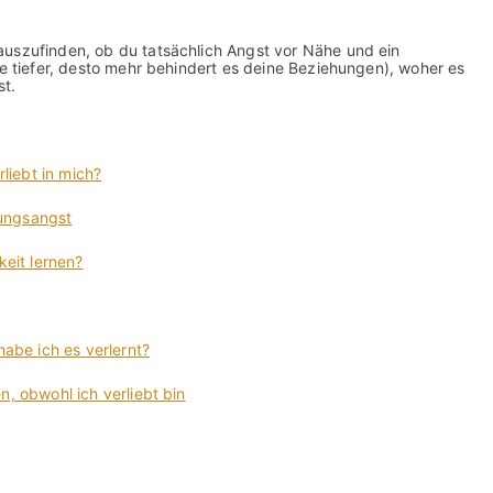
auszufinden, ob du tatsächlich Angst vor Nähe und ein
je tiefer, desto mehr behindert es deine Beziehungen), woher es
st.
rliebt in mich?
dungsangst
keit lernen?
habe ich es verlernt?
n, obwohl ich verliebt bin