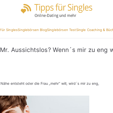
Partnersuc
Tipp
 für Singles
Singlebörsen Blog
Singlebörsen Test
Single Coaching & Büc
 Mr. Aussichtslos? Wenn´s mir zu eng w
 Nähe entsteht oder die Frau „mehr“ will, wird´s mir zu eng,