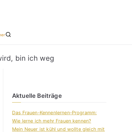
he leicht gemacht
s für Singles
her
ird, bin ich weg
Aktuelle Beiträge
Das Frauen-Kennenlernen-Programm:
Wie lerne ich mehr Frauen kennen?
Mein Neuer ist kühl und wollte gleich mit