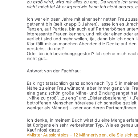
zu groß wird, wird mir alles zu eng. Da werde ich unve
nicht möchte! Aber irgendwie kann ich nicht anders, es
Ich war ein paar Jahre mit einer sehr netten Frau zusa
getrennt bin (seit knapp 3 Jahren), lasse ich es „krac
Tanzen, auf Parties, bin auch auf Partnerbörsen unterw
interessante Frauen kennen, und mit der einen oder 
verliebt sind und mehr wollen, tja, dann bin ich doch li
Klar fällt mir an manchen Abenden die Decke auf den
verstehst du das?
Oder bin ich beziehungsgestört? Ich sehne mich nach
nicht gut…
Antwort von der Fachfrau:
Es klingt tatsächlich ganz schön nach Typ 5 in meinem
Nähe zu einer Frau wünscht, aber immer ganz viel Frei
eine ganz schön große Nähe- und Bindungsangst hat. 
„Nähe zu groß“, „zu eng“ und „Distanzbeziehung“ / „F
betroffenen Menschen höre/lese (ich schreibe gezielt
weniger als Männer) – oder von deren Partnern/innen.
Ich denke, in meinem Buch wirst du eine Menge erfahr
ist übrigens ein sehr verbreiteter Typ. Wie es genau u
Kaufinfos) dazu:
«Mister Aussichtslos – 12 Männertypen, die Sie sich 