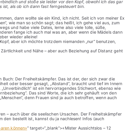
rbindlich und stoße sie leider vor den Kopf, obwohl ich das gar
 ist, als ob ich dann fast ferngesteuert bin.
mmen, dann wollte sie ein Kind, ich nicht. Seit ich von meiner Ex
hen“, wie man so schön sagt; das heißt, ich gehe viel aus, zum
egs und habe viele Dates, lerne also viele tolle, süße,
anderen fange ich auch mal was an, aber wenn die Mädels dann
eber wieder alleine!
 Kopf, aber ich möchte trotzdem niemanden „nur“ benutzen,
 Zärtlichkeit und Nähe – aber auch Beziehung auf Distanz geht
 Buch: Der Freiheitskämpfer. Das ist der, der sich zwar die
heit oder besser gesagt, „Abstand“, braucht und tief im Innern
„Unverbindlich“ ist ein hervorragendes Stichwort, ebenso wie
ernbeziehung“. Das sind Worte, die ich sehr gehäuft von den
 „Menschen“, denn Frauen sind ja auch betroffen, wenn auch
en – auch über die seelischen Ursachen. Der Freiheitskämpfer
m den bestellt ist, kannst du ja nachlesen! Infos (auch
sparen können»
“ target=“_blank“>«Mister Aussichtslos – 12