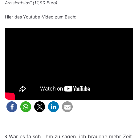
Aussichtslos“ (11,90 Euro).
Hier das Youtube-Video zum Buch:
Beitragsnavigation
War es falsch, ihm zu sagen, ich brauche mehr Zeit