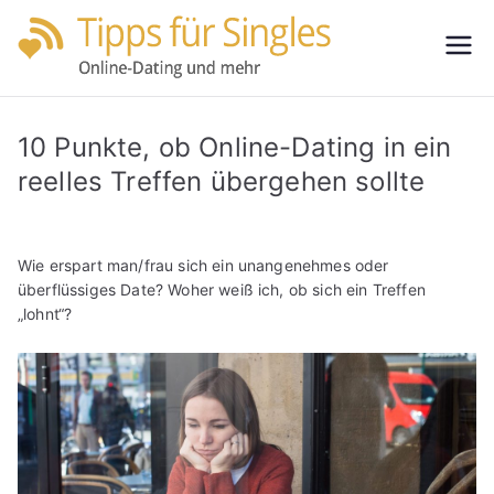
Zum
Inhalt
Tipps
Partnersuche
springen
leicht gemacht
für
10 Punkte, ob Online-Dating in ein
Single
reelles Treffen übergehen sollte
s
Wie erspart man/frau sich ein unangenehmes oder
überflüssiges Date? Woher weiß ich, ob sich ein Treffen
„lohnt“?