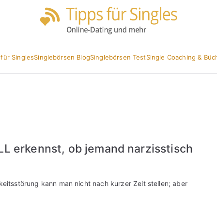
Partnersuc
Tipp
 für Singles
Singlebörsen Blog
Singlebörsen Test
Single Coaching & Büc
L erkennst, ob jemand narzisstisch
keitsstörung kann man nicht nach kurzer Zeit stellen; aber