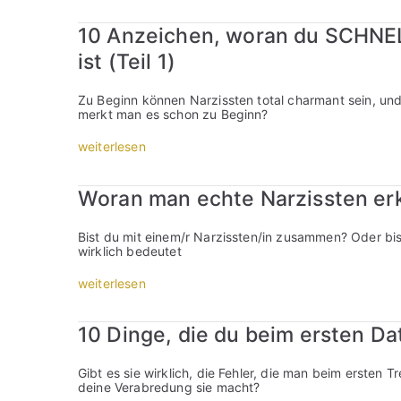
0
A
10 Anzeichen, woran du SCHNEL
n
z
ist (Teil 1)
e
i
c
Zu Beginn können Narzissten total charmant sein, un
h
merkt man es schon zu Beginn?
e
n
„
weiterlesen
,
1
w
0
o
A
Woran man echte Narzissten er
r
n
a
z
n
e
Bist du mit einem/r Narzissten/in zusammen? Oder bist 
d
i
wirklich bedeutet
u
c
S
h
„
weiterlesen
C
e
W
H
n
o
N
,
r
E
10 Dinge, die du beim ersten Dat
w
a
L
o
n
L
r
m
e
Gibt es sie wirklich, die Fehler, die man beim ersten 
a
a
r
deine Verabredung sie macht?
n
n
k