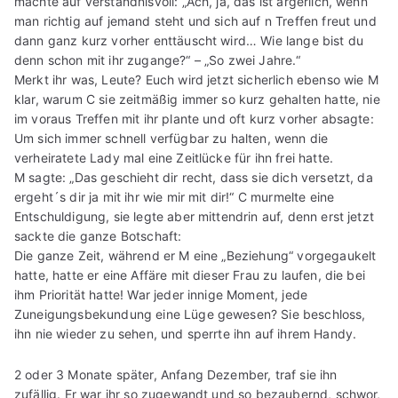
machte auf verständnisvoll: „Ach, ja, das ist ärgerlich, wenn
man richtig auf jemand steht und sich auf n Treffen freut und
dann ganz kurz vorher enttäuscht wird… Wie lange bist du
denn schon mit ihr zugange?“ – „So zwei Jahre.“
Merkt ihr was, Leute? Euch wird jetzt sicherlich ebenso wie M
klar, warum C sie zeitmäßig immer so kurz gehalten hatte, nie
im voraus Treffen mit ihr plante und oft kurz vorher absagte:
Um sich immer schnell verfügbar zu halten, wenn die
verheiratete Lady mal eine Zeitlücke für ihn frei hatte.
M sagte: „Das geschieht dir recht, dass sie dich versetzt, da
ergeht´s dir ja mit ihr wie mir mit dir!“ C murmelte eine
Entschuldigung, sie legte aber mittendrin auf, denn erst jetzt
sackte die ganze Botschaft:
Die ganze Zeit, während er M eine „Beziehung“ vorgegaukelt
hatte, hatte er eine Affäre mit dieser Frau zu laufen, die bei
ihm Priorität hatte! War jeder innige Moment, jede
Zuneigungsbekundung eine Lüge gewesen? Sie beschloss,
ihn nie wieder zu sehen, und sperrte ihn auf ihrem Handy.
2 oder 3 Monate später, Anfang Dezember, traf sie ihn
zufällig. Er war ihr so zugewandt und so bezaubernd, schwor,