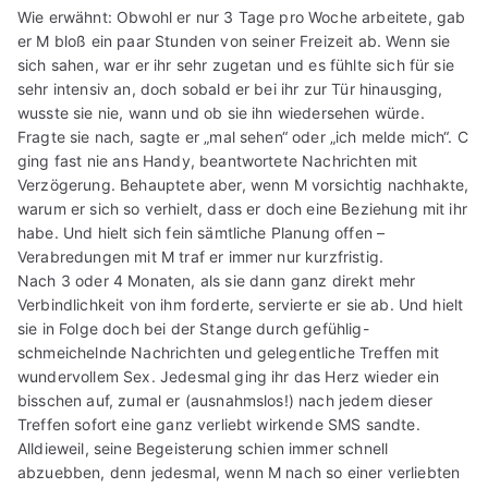
Wie erwähnt: Obwohl er nur 3 Tage pro Woche arbeitete, gab
er M bloß ein paar Stunden von seiner Freizeit ab. Wenn sie
sich sahen, war er ihr sehr zugetan und es fühlte sich für sie
sehr intensiv an, doch sobald er bei ihr zur Tür hinausging,
wusste sie nie, wann und ob sie ihn wiedersehen würde.
Fragte sie nach, sagte er „mal sehen“ oder „ich melde mich“. C
ging fast nie ans Handy, beantwortete Nachrichten mit
Verzögerung. Behauptete aber, wenn M vorsichtig nachhakte,
warum er sich so verhielt, dass er doch eine Beziehung mit ihr
habe. Und hielt sich fein sämtliche Planung offen –
Verabredungen mit M traf er immer nur kurzfristig.
Nach 3 oder 4 Monaten, als sie dann ganz direkt mehr
Verbindlichkeit von ihm forderte, servierte er sie ab. Und hielt
sie in Folge doch bei der Stange durch gefühlig-
schmeichelnde Nachrichten und gelegentliche Treffen mit
wundervollem Sex. Jedesmal ging ihr das Herz wieder ein
bisschen auf, zumal er (ausnahmslos!) nach jedem dieser
Treffen sofort eine ganz verliebt wirkende SMS sandte.
Alldieweil, seine Begeisterung schien immer schnell
abzuebben, denn jedesmal, wenn M nach so einer verliebten