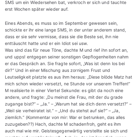
SMS um ein Wiedersehen bat, verkroch er sich und tauchte
erst Wochen später wieder auf.
Eines Abends, es muss so im September gewesen sein,
schickte er ihr eine lange SMS, in der unter anderem stand,
dass er sie sehr vermisse, dass sie die Beste sei, ihn nie
enttäuscht hatte und er ein Idiot sei usw.
Was sind das für neue Töne, dachte M und rief ihn sofort an,
und upps! entgegen seiner sonstigen Gepflogenheiten nahm
er das Gespräch an. Sie fragte sofort, „Was ist denn los bei
dir?“ Und in einer Mischung aus zornigem Frust und
Leutseligkeit platzte es aus ihm heraus: „Diese blöde Matz hat
mich schon wieder versetzt, ne Stunde vor unserem Treffen!“
M realisierte in einer Viertel Sekunde: es gibt da noch eine
andere, und fragte: „Du meinst die Frau, mit der du grade
zugange bist?“ – „Ja.“ – „Warum hat sie dich denn versetzt?“ –
„Weil sie verheiratet ist.“ – „Und du stehst auf sie?“ – „Ja,
ziemlich.“ (Kommentar von mir: War er betrunken, das alles
zuzugeben??) Hach, dachte M schadenfroh, geht es ihm
auch mal wie mir. Geistesgegenwärtig verstellte sie sich und