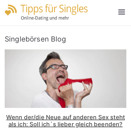
Zum
Inhalt
Tipps
Partnersuche
springen
leicht gemacht
für
Singlebörsen Blog
Single
s
Wenn der/die Neue auf anderen Sex steht
als ich: Soll ich´s lieber gleich beenden?