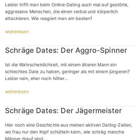
z
-
Leider trifft man beim Online-Dating auch mal auf gestörte,
e
e
A
aggressive Menschen, die einen verbal und körperlich
h
n
n
attackieren. Wie reagiert man am besten?
m
t
g
e
r
„
e
weiterlesen
n
i
S
b
u
k
c
o
n
Schräge Dates: Der Aggro-Spinner
u
h
t
d
n
r
e
S
d
Ist die Wahrscheinlichkeit, mit einem älteren Mann ein
ä
i
e
ü
schlechtes Date zu haben, geringer als mit einem jüngeren?
g
n
x
b
Leider nein, eher noch höher…
e
S
-
e
D
i
A
„
r
weiterlesen
a
n
n
S
z
t
g
g
c
o
e
l
Schräge Dates: Der Jägermeister
e
h
g
s
e
b
r
e
:
b
o
Hier noch eine Geschichte aus meinen aktiven Dating-Zeiten,
ä
n
D
ö
t
wo frau nur den Kopf schütteln kann, wie schräg manche
g
e
e
r
e
Männer drauf sind…
e
E