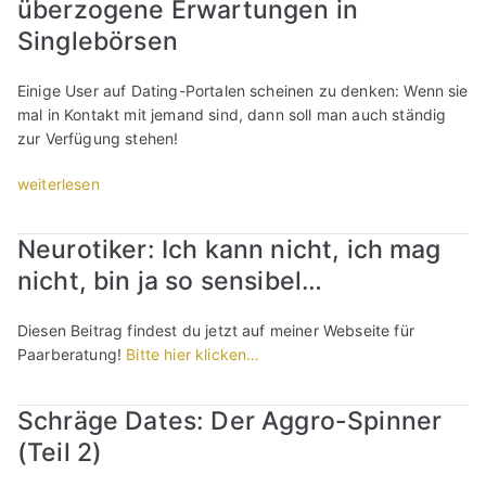
überzogene Erwartungen in
r
i
e
e
Singlebörsen
m
c
s
O
h
s
Einige User auf Dating-Portalen scheinen zu denken: Wenn sie
n
t
i
mal in Kontakt mit jemand sind, dann soll man auch ständig
l
e
o
zur Verfügung stehen!
i
s
n
n
B
,
„
weiterlesen
e
e
s
U
-
n
c
n
D
e
Neurotiker: Ich kann nicht, ich mag
h
g
a
h
l
nicht, bin ja so sensibel…
e
t
m
e
d
i
e
c
u
n
Diesen Beitrag findest du jetzt auf meiner Webseite für
n
h
l
g
Paarberatung!
Bitte hier klicken…
u
t
d
“
n
e
,
d
s
Schräge Dates: Der Aggro-Spinner
E
S
B
g
(Teil 2)
e
e
o
x
n