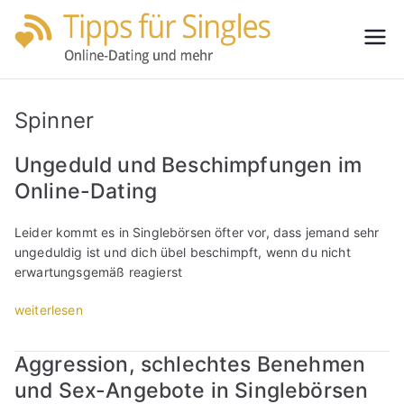
Zum
Inhalt
Tipps
Partnersuche
springen
leicht gemacht
für
Spinner
Single
Ungeduld und Beschimpfungen im
Online-Dating
s
Leider kommt es in Singlebörsen öfter vor, dass jemand sehr
ungeduldig ist und dich übel beschimpft, wenn du nicht
erwartungsgemäß reagierst
„
weiterlesen
U
n
Aggression, schlechtes Benehmen
g
und Sex-Angebote in Singlebörsen
e