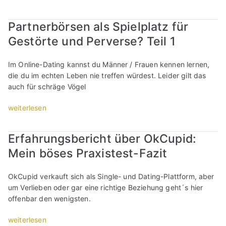
e
d
s
P
i
g
e
a
Partnerbörsen als Spielplatz für
n
r
n
r
e
u
Gestörte und Perverse? Teil 1
a
t
s
b
l
n
o
e
s
e
Im Online-Dating kannst du Männer / Frauen kennen lernen,
f
n
S
r
die du im echten Leben nie treffen würdest. Leider gilt das
r
f
p
b
auch für schräge Vögel
e
ü
i
ö
u
r
e
r
„
weiterlesen
n
F
l
s
P
d
e
p
e
a
Erfahrungsbericht über OkCupid:
l
t
l
n
r
i
i
a
Mein böses Praxistest-Fazit
a
t
c
s
t
l
n
h
c
z
s
e
OkCupid verkauft sich als Single- und Dating-Plattform, aber
e
h
f
S
r
um Verlieben oder gar eine richtige Beziehung geht´s hier
S
i
ü
p
b
offenbar den wenigsten.
i
s
r
i
ö
n
t
G
e
r
„
weiterlesen