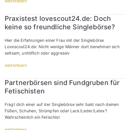
„
weiterlesen
)
g
a
e
r
“
S
“
e
t
r
s
c
r
e
“
e
Praxistest lovescout24.de: Doch
h
m
s
n
keine so freundliche Singlebörse?
r
e
:
“
ä
i
D
g
s
Hier die Erfahrungen einer Frau mit der Singlebörse
e
e
t
Lovescout24.de: Nicht wenige Männer dort benehmen sich
r
D
e
seltsam, unhöflich oder aggressiv
F
a
r
r
t
„
weiterlesen
“
a
e
P
u
s
r
e
Partnerbörsen sind Fundgruben für
:
a
n
Fetischisten
D
x
b
e
i
e
r
s
g
Fragt dich einer auf der Singlebörse sehr bald nach deinen
F
t
l
Füßen, Schuhen, Strümpfen oder Lack/Leder/Latex?
r
e
ü
Wahrscheinlich ein Fetischist
a
s
c
u
t
„
weiterlesen
k