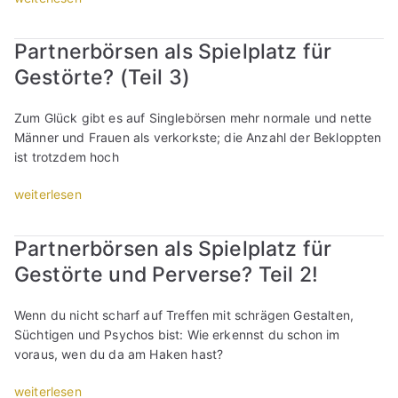
e
l
P
e
n
o
a
r
Partnerbörsen als Spielplatz für
b
v
r
(
e
Gestörte? (Teil 3)
e
t
T
g
s
n
e
l
c
e
i
Zum Glück gibt es auf Singlebörsen mehr normale und nette
ü
o
r
l
Männer und Frauen als verkorkste; die Anzahl der Bekloppten
c
u
b
2
ist trotzdem hoch
k
t
ö
)
e
2
r
„
weiterlesen
“
r
4
s
P
“
.
e
a
Partnerbörsen als Spielplatz für
d
n
r
e
Gestörte und Perverse? Teil 2!
s
t
:
i
n
D
n
e
Wenn du nicht scharf auf Treffen mit schrägen Gestalten,
o
d
r
Süchtigen und Psychos bist: Wie erkennst du schon im
c
F
b
voraus, wen du da am Haken hast?
h
u
ö
k
n
r
„
weiterlesen