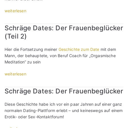
r
s
i
D
r
A
e
n
„
weiterlesen
a
w
g
n
S
S
t
a
g
“
i
c
e
r
r
Schräge Dates: Der Frauenbeglücker
n
h
s
t
o
(Teil 2)
g
r
:
u
-
l
ä
D
n
S
e
g
Hier die Fortsetzung meiner
Geschichte zum Date
mit dem
e
g
p
b
e
Mann, der behauptete, von Beruf Coach für „Orgasmische
r
e
i
ö
D
Meditation“ zu sein
A
n
n
r
a
g
i
n
s
t
„
weiterlesen
g
n
e
e
e
S
r
S
r
n
s
c
o
i
(
Schräge Dates: Der Frauenbeglücker
(
:
h
-
n
T
T
D
r
S
g
e
e
Diese Geschichte habe ich vor ein paar Jahren auf einer ganz
e
ä
p
l
i
i
normalen Dating-Plattform erlebt – und keineswegs auf einem
r
g
i
e
l
l
Erotik- oder Sex-Kontaktforum!
J
e
n
b
2
2
ä
D
n
ö
)