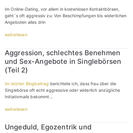
d
u
Im Online-Dating, vor allem in kostenlosen Kontaktbörsen,
l
geht´s oft aggressiv zu: Von Beschimpfungen bis widerlichen
d
Angeboten alles drin
u
n
„
weiterlesen
d
A
B
g
Aggression, schlechtes Benehmen
e
g
und Sex-Angebote in Singlebörsen
s
r
c
e
(Teil 2)
h
s
i
s
Im letzten Blogbeitrag
berichtete ich, dass frau über die
m
i
Singlebörse oft echt aggressive oder widerlich anzügliche
p
o
Initiativmails bekommt…
f
n
u
,
„
weiterlesen
n
s
A
g
c
g
e
Ungeduld, Egozentrik und
h
g
n
l