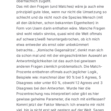
oberflächlich zugeht.
Das mit den Fragen (und Matches) wäre ja auch eine
prinzipiell gute Idee, wenn nur nicht die Umsetzung so
schlecht und da nicht noch die Spezies Mensch (mit
all den üblichen, schon bekannten Eigenheiten) in
Form von Usern darin enthalten wäre. Manche Fragen
sind wohl relativ sinnlos, quasi wird die Welt oftmals
auf schwarz/weiß heruntergebrochen, ob ich mich
etwa entweder als ernst oder unbekümmert
betrachte… „Komische Gegensätze“, denkt man sich
da schon mal und mit der eingeschränkten Auswahl an
Antwortmöglichkeiten ist das auch bei gewissen
anderen Fragen ziemlich problematisch. Die Match-
Prozente entbehren oftmals auch jeglicher Logik,
Beispiele wie: manchmal über 90 % bei 5 Agrees, 5
Disagrees oder unter 60 %, obwohl 12 Agrees und 3
Disagrees bei den Antworten. Wurde hier die
Prozentrechung neu interpretiert oder gibt es hier
gewisse geheime Parameter, die noch mit einfliessen?
Kommt jetzt der Faktor Mensch: Ich erwarte mir nicht
viel, bin ja nicht erst seit gestern auf der Welt. Sagen