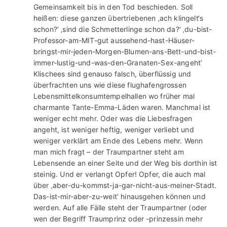
Gemeinsamkeit bis in den Tod beschieden. Soll
heißen: diese ganzen übertriebenen ‚ach klingelt‘s
schon?‘ ‚sind die Schmetterlinge schon da?‘ ‚du-bist-
Professor-am-MIT-gut aussehend-hast-Häuser-
bringst-mir-jeden-Morgen-Blumen-ans-Bett-und-bist-
immer-lustig-und-was-den-Granaten-Sex-angeht’
Klischees sind genauso falsch, überflüssig und
überfrachten uns wie diese flughafengrossen
Lebensmittelkonsumtempelhallen wo früher mal
charmante Tante-Emma-Läden waren. Manchmal ist
weniger echt mehr. Oder was die Liebesfragen
angeht, ist weniger heftig, weniger verliebt und
weniger verklärt am Ende des Lebens mehr. Wenn
man mich fragt – der Traumpartner steht am
Lebensende an einer Seite und der Weg bis dorthin ist
steinig. Und er verlangt Opfer! Opfer, die auch mal
über ‚aber-du-kommst-ja-gar-nicht-aus-meiner-Stadt.
Das-ist-mir-aber-zu-weit’ hinausgehen können und
werden. Auf alle Fälle steht der Traumpartner (oder
wen der Begriff Traumprinz oder -prinzessin mehr