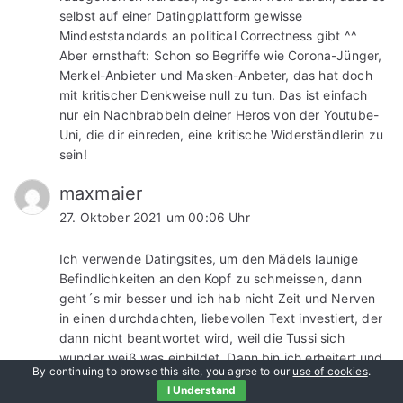
selbst auf einer Datingplattform gewisse
Mindeststandards an political Correctness gibt ^^
Aber ernsthaft: Schon so Begriffe wie Corona-Jünger,
Merkel-Anbieter und Masken-Anbeter, das hat doch
mit kritischer Denkweise null zu tun. Das ist einfach
nur ein Nachbrabbeln deiner Heros von der Youtube-
Uni, die dir einreden, eine kritische Widerständlerin zu
sein!
maxmaier
27. Oktober 2021 um 00:06 Uhr
Ich verwende Datingsites, um den Mädels launige
Befindlichkeiten an den Kopf zu schmeissen, dann
geht´s mir besser und ich hab nicht Zeit und Nerven
in einen durchdachten, liebevollen Text investiert, der
dann nicht beantwortet wird, weil die Tussi sich
wunder weiß was einbildet. Dann bin ich erheitert und
By continuing to browse this site, you agree to our
use of cookies
.
nicht enttäuscht.
I Understand