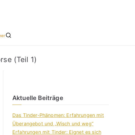
he leicht gemacht
s für Singles
her
se (Teil 1)
Aktuelle Beiträge
Das Tinder-Phänomen: Erfahrungen mit
Überangebot und „Wisch und weg“
Erfahrungen mit Tinder: Eignet es sich