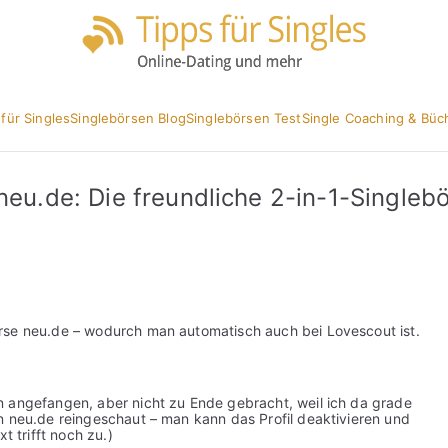
Partnersuc
Tipp
 für Singles
Singlebörsen Blog
Singlebörsen Test
Single Coaching & Büc
neu.de: Die freundliche 2-in-1-Singlebör
rse neu.de – wodurch man automatisch auch bei Lovescout ist.
n angefangen, aber nicht zu Ende gebracht, weil ich da grade
n neu.de reingeschaut – man kann das Profil deaktivieren und
t trifft noch zu.)