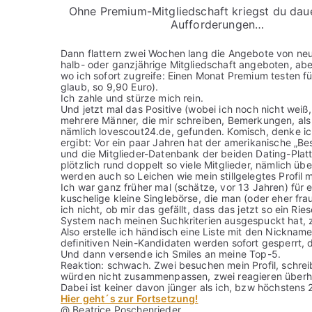
Ohne Premium-Mitgliedschaft kriegst du dau
Aufforderungen…
Dann flattern zwei Wochen lang die Angebote von neu.
halb- oder ganzjährige Mitgliedschaft angeboten, ab
wo ich sofort zugreife: Einen Monat Premium testen für
glaub, so 9,90 Euro).
Ich zahle und stürze mich rein.
Und jetzt mal das Positive (wobei ich noch nicht weiß
mehrere Männer, die mir schreiben, Bemerkungen, als 
nämlich lovescout24.de, gefunden. Komisch, denke ic
ergibt: Vor ein paar Jahren hat der amerikanische „B
und die Mitglieder-Datenbank der beiden Dating-Pla
plötzlich rund doppelt so viele Mitglieder, nämlich übe
werden auch so Leichen wie mein stillgelegtes Profil m
Ich war ganz früher mal (schätze, vor 13 Jahren) für
kuschelige kleine Singlebörse, die man (oder eher fr
ich nicht, ob mir das gefällt, dass das jetzt so ein Ri
System nach meinen Suchkriterien ausgespuckt hat, zi
Also erstelle ich händisch eine Liste mit den Nicknames
definitiven Nein-Kandidaten werden sofort gesperrt, d
Und dann versende ich Smiles an meine Top-5.
Reaktion: schwach. Zwei besuchen mein Profil, schreibe
würden nicht zusammenpassen, zwei reagieren überhau
Dabei ist keiner davon jünger als ich, bzw höchstens 
Hier geht´s zur Fortsetzung!
@ Beatrice Poschenrieder