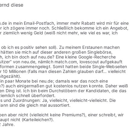
ernd diese
de in mein Email-Postfach, immer mehr Rabatt wird mir für eine
er ich zögere immer noch. Schließlich bekomme ich ein Angebot,
 ziemlich wenig Geld (weiß nicht mehr, wie viel es war, ich
, ob ich es positiv sehen soll). Zu meinem Erstaunen machen
hätten sie mich auf dieser anderen großen Singlebörse,
h, ich bin doch auf neu.de? Eine kleine Google-Recherche
esitzer“ von neu.de, nämlich match.com, lovescout aufgekauft
ttformen zusammengelegt. Somit hatten beide Single-Webseiten
r 10 Millionen (falls man diesen Zahlen glauben darf… vielleicht
itgezählt).
 ein paar Monate bei neu.de; damals war das noch eine
au?) auch einigermaßen gut kostenlos nutzen konnte. Daher weiß
esen Ding ist. Ich bin beim Durchstöbern der Kandidaten, die das
emlich schnell überfordert.
 und Zuordnungen: Ja, vielleicht, vielleicht-vielleicht. Die
ann sind die gleich mal aussortiert.
n aber nicht (vielleicht keine Premiums?), einer schreibt, wir
pt nicht (Karteileichen?).
2 Jahre.