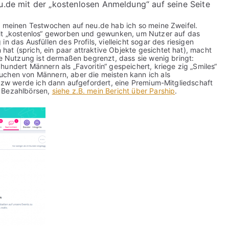
eu.de mit der „kostenlosen Anmeldung“ auf seine Seite
h meinen Testwochen auf neu.de hab ich so meine Zweifel.
mit „kostenlos“ geworben und gewunken, um Nutzer auf das
n das Ausfüllen des Profils, vielleicht sogar des riesigen
t (sprich, ein paar attraktive Objekte gesichtet hat), macht
se Nutzung ist dermaßen begrenzt, dass sie wenig bringt:
undert Männern als „Favoritin“ gespeichert, kriege zig „Smiles“
uchen von Männern, aber die meisten kann ich als
, bzw werde ich dann aufgefordert, eine Premium-Mitgliedschaft
n Bezahlbörsen,
siehe z.B. mein Bericht über Parship
.