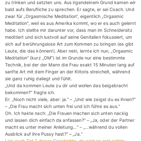
zu trinken und setzten uns. Aus irgendeinem Grund kamen wir
bald aufs Berufliche zu sprechen. Er sagte, er sei Coach. Und
zwar für „Orgasmische Meditation“, eigentlich „Orgasmic
Meditation“, weil es aus Amerika kommt, wo er es auch gelernt
habe. Ich stellte mir darunter vor, dass man im Schneidersitz
meditiert und sich lustvoll auf seine Genitalien fokussiert, um
sich auf berührungslose Art zum Kommen zu bringen (es gibt
Leute, die das können!). Aber nein, lernte ich nun, „Orgasmic
Meditation“ (kurz „OM“) ist im Grunde nur eine bestimmte
Technik, bei der der Mann die Frau exakt 15 Minuten lang auf
sanfte Art mit dem Finger an der Klitoris streichelt, während
sie ganz ruhig daliegt und fühlt.
„Und da kommen Leute zu dir und wollen das beigebracht
bekommen?“ fragte ich.
Er: „Noch nicht viele, aber: ja.“ – „Und wie zeigst du es ihnen?“
– „Die Frau macht sich unten frei und ich führe es aus.“
Oh. Ich hakte nach: „Die Frauen machen sich unten nackig
und lassen dich einfach da anfassen?“ – „Ja, oder der Partner
macht es unter meiner Anleitung…“ – „…während du vollen
Ausblick auf ihre Pussy hast?“ – „Ja.“
Lies auch Teil 2 dieser Geschichte, da wird es erst richtig