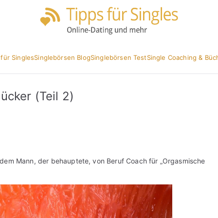
Partnersuc
Tipp
 für Singles
Singlebörsen Blog
Singlebörsen Test
Single Coaching & Büc
cker (Teil 2)
dem Mann, der behauptete, von Beruf Coach für „Orgasmische