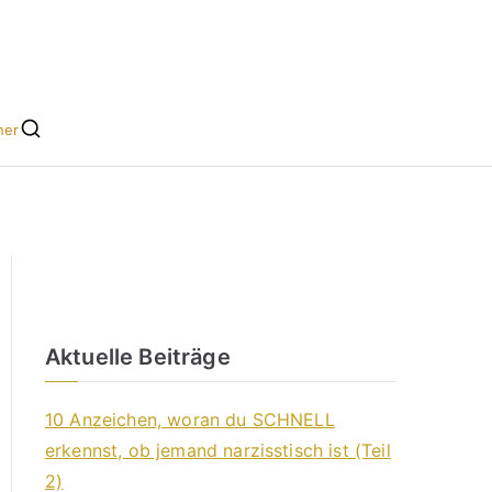
he leicht gemacht
s für Singles
her
Aktuelle Beiträge
10 Anzeichen, woran du SCHNELL
erkennst, ob jemand narzisstisch ist (Teil
2)