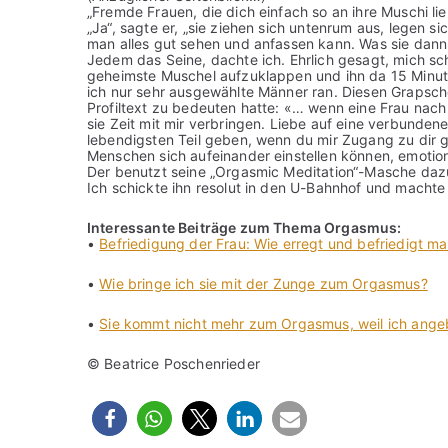
„Fremde Frauen, die dich einfach so an ihre Muschi lie
„Ja“, sagte er, „sie ziehen sich untenrum aus, legen s
man alles gut sehen und anfassen kann. Was sie dann
Jedem das Seine, dachte ich. Ehrlich gesagt, mich sc
geheimste Muschel aufzuklappen und ihn da 15 Minute
ich nur sehr ausgewählte Männer ran. Diesen Grapscher
Profiltext zu bedeuten hatte: «… wenn eine Frau nach 
sie Zeit mit mir verbringen. Liebe auf eine verbundene
lebendigsten Teil geben, wenn du mir Zugang zu dir gi
Menschen sich aufeinander einstellen können, emotional
Der benutzt seine „Orgasmic Meditation“-Masche daz
Ich schickte ihn resolut in den U-Bahnhof und machte
Interessante Beiträge zum Thema Orgasmus:
•
Befriedigung der Frau: Wie erregt und befriedigt m
•
Wie bringe ich sie mit der Zunge zum Orgasmus?
•
Sie kommt nicht mehr zum Orgasmus, weil ich angebl
© Beatrice Poschenrieder