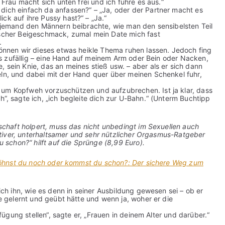
 Frau macht sich unten frei und ich führe es aus.“
dich einfach da anfassen?“ – „Ja, oder der Partner macht es
ck auf ihre Pussy hast?“ – „Ja.“
al jemand den Männern beibrachte, wie man den sensibelsten Teil
ischer Beigeschmack, zumal mein Date mich fast
.
können wir dieses etwas heikle Thema ruhen lassen. Jedoch fing
i es zufällig – eine Hand auf meinem Arm oder Bein oder Nacken,
 sein Knie, das an meines stieß usw. – aber als er sich dann
eln, und dabei mit der Hand quer über meinen Schenkel fuhr,
 um Kopfweh vorzuschützen und aufzubrechen. Ist ja klar, dass
h“, sagte ich, „ich begleite dich zur U-Bahn.“ (Unterm Buchtipp
chaft holpert, muss das nicht unbedingt im Sexuellen auch
ativer, unterhaltsamer und sehr nützlicher Orgasmus-Ratgeber
schon?“ hilft auf die Sprünge (8,99 Euro).
öhnst du noch oder kommst du schon?: Der sichere Weg zum
h ihn, wie es denn in seiner Ausbildung gewesen sei – ob er
 gelernt und geübt hätte und wenn ja, woher er die
rfügung stellen“, sagte er, „Frauen in deinem Alter und darüber.“