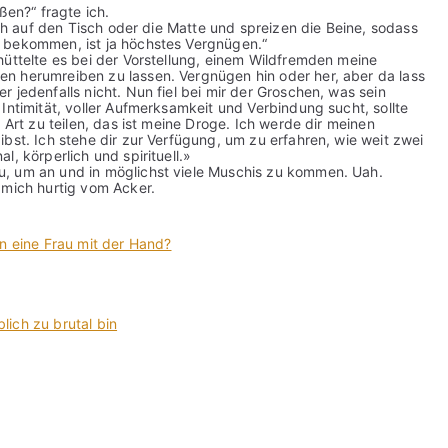
ßen?“ fragte ich.
ich auf den Tisch oder die Matte und spreizen die Beine, sodass
 bekommen, ist ja höchstes Vergnügen.“
hüttelte es bei der Vorstellung, einem Wildfremden meine
n herumreiben zu lassen. Vergnügen hin oder her, aber da lass
 jedenfalls nicht. Nun fiel bei mir der Groschen, was sein
Intimität, voller Aufmerksamkeit und Verbindung sucht, sollte
 Art zu teilen, das ist meine Droge. Ich werde dir meinen
bst. Ich stehe dir zur Verfügung, um zu erfahren, wie weit zwei
, körperlich und spirituell.»
u, um an und in möglichst viele Muschis zu kommen. Uah.
 mich hurtig vom Acker.
an eine Frau mit der Hand?
ich zu brutal bin