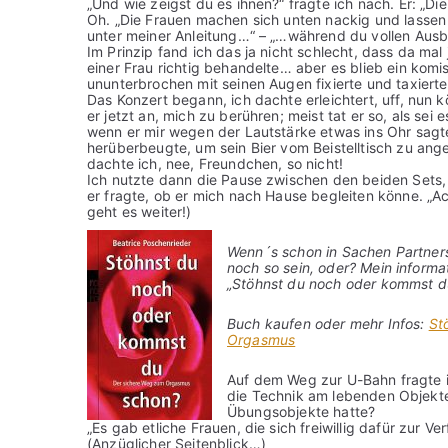
„Und wie zeigst du es ihnen?“ fragte ich nach. Er: „Die
Oh. „Die Frauen machen sich unten nackig und lassen 
unter meiner Anleitung…“ – „…während du vollen Ausbli
Im Prinzip fand ich das ja nicht schlecht, dass da m
einer Frau richtig behandelte… aber es blieb ein kom
ununterbrochen mit seinen Augen fixierte und taxierte
Das Konzert begann, ich dachte erleichtert, uff, nun 
er jetzt an, mich zu berühren; meist tat er so, als se
wenn er mir wegen der Lautstärke etwas ins Ohr sagte,
herüberbeugte, um sein Bier vom Beistelltisch zu ang
dachte ich, nee, Freundchen, so nicht!
Ich nutzte dann die Pause zwischen den beiden Sets,
er fragte, ob er mich nach Hause begleiten könne. „Ac
geht es weiter!)
Wenn´s schon in Sachen Partners
noch so sein, oder? Mein inform
„Stöhnst du noch oder kommst du 
Buch kaufen oder mehr Infos:
St
Orgasmus
Auf dem Weg zur U-Bahn fragte ic
die Technik am lebenden Objekte
Übungsobjekte hatte?
„Es gab etliche Frauen, die sich freiwillig dafür zur Ve
(Anzüglicher Seitenblick…)