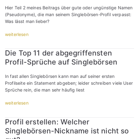
e
5
l
e
:
r
l
r
Hier Teil 2 meines Beitrags über gute oder ungünstige Namen
)
b
l
D
o
e
n
(Pseudonyme), die man seinem Singlebörsen-Profil verpasst:
“
i
l
i
f
r
i
Was lässt man lieber?
l
e
e
i
s
c
d
n
s
l
t
„
weiterlesen
h
e
!
e
-
e
P
t
r
(
P
F
l
r
e
l
Die Top 11 der abgegriffensten
T
r
o
l
o
i
i
e
o
t
Profil-Sprüche auf Singlebörsen
e
f
n
e
i
f
o
n
i
s
b
l
i
:
:
l
t
In fast allen Singlebörsen kann man auf seiner ersten
e
4
l
B
W
e
e
Profilseite ein Statement abgeben; leider schreiben viele User
r
)
b
i
e
r
l
Sprüche rein, die man sehr häufig liest
n
“
i
l
l
s
l
i
l
d
c
t
e
„
weiterlesen
c
d
e
h
e
n
D
h
e
r
e
l
!
i
t
Profil erstellen: Welcher
r
e
r
l
(
e
e
l
i
S
Singlebörsen-Nickname ist nicht so
e
T
T
i
i
n
i
n
e
o