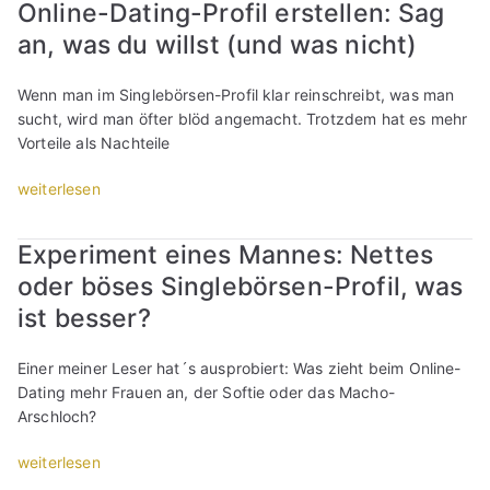
Online-Dating-Profil erstellen: Sag
o
n
a
f
an, was du willst (und was nicht)
g
g
i
l
e
l
e
Wenn man im Singlebörsen-Profil klar reinschreibt, was man
n
e
b
sucht, wird man öfter blöd angemacht. Trotzdem hat es mehr
,
r
ö
Vorteile als Nachteile
d
s
r
a
t
s
„
weiterlesen
s
e
e
O
s
l
P
n
i
l
Experiment eines Mannes: Nettes
r
l
c
e
oder böses Singlebörsen-Profil, was
o
i
h
n
f
n
ü
ist besser?
:
i
e
b
W
l
-
e
Einer meiner Leser hat´s ausprobiert: Was zieht beim Online-
a
e
D
r
Dating mehr Frauen an, der Softie oder das Macho-
s
r
a
g
Arschloch?
s
s
t
e
o
t
i
w
„
weiterlesen
l
e
n
i
E
l