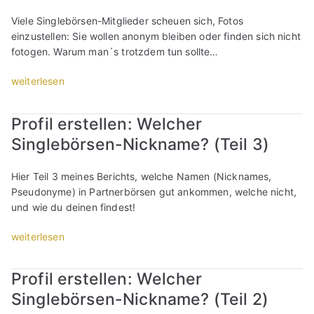
i
n
i
i
o
l
e
Viele Singlebörsen-Mitglieder scheuen sich, Fotos
e
c
f
d
-
einzustellen: Sie wollen anonym bleiben oder finden sich nicht
s
h
i
e
D
fotogen. Warum man´s trotzdem tun sollte…
e
t
l
r
a
P
e
-
l
t
„
weiterlesen
r
i
F
i
i
O
o
n
o
e
n
n
f
s
t
Profil erstellen: Welcher
b
g
l
i
t
o
e
Singlebörsen-Nickname? (Teil 3)
-
i
l
e
:
r
P
n
b
l
D
n
r
e
i
Hier Teil 3 meines Berichts, welche Namen (Nicknames,
l
i
i
o
-
l
Pseudonyme) in Partnerbörsen gut ankommen, welche nicht,
e
e
c
f
D
d
und wie du deinen findest!
n
s
h
i
a
e
!
e
t
l
t
„
weiterlesen
r
(
P
e
-
i
P
l
T
r
i
F
n
r
i
e
o
Profil erstellen: Welcher
n
o
g
o
e
i
f
s
t
Singlebörsen-Nickname? (Teil 2)
-
f
b
l
i
t
o
P
i