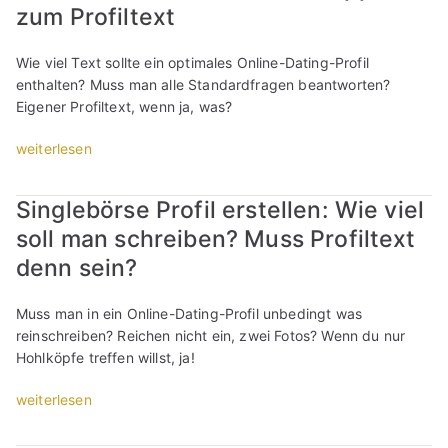
i
zum Profiltext
c
h
Wie viel Text sollte ein optimales Online-Dating-Profil
s
enthalten? Muss man alle Standardfragen beantworten?
c
Eigener Profiltext, wenn ja, was?
h
o
„
weiterlesen
n
S
v
i
Singlebörse Profil erstellen: Wie viel
o
n
r
soll man schreiben? Muss Profiltext
g
d
l
denn sein?
e
e
m
b
Muss man in ein Online-Dating-Profil unbedingt was
1
ö
reinschreiben? Reichen nicht ein, zwei Fotos? Wenn du nur
.
r
Hohlköpfe treffen willst, ja!
D
s
a
e
„
weiterlesen
t
P
S
e
r
i
s