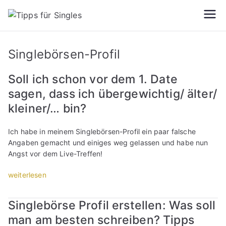
Zum
Inhalt
Tipps
Partnersuche
springen
leicht gemacht
für
Singlebörsen-Profil
Single
Soll ich schon vor dem 1. Date
sagen, dass ich übergewichtig/ älter/
s
kleiner/… bin?
Ich habe in meinem Singlebörsen-Profil ein paar falsche
Angaben gemacht und einiges weg gelassen und habe nun
Angst vor dem Live-Treffen!
„
weiterlesen
S
o
Singlebörse Profil erstellen: Was soll
l
man am besten schreiben? Tipps
l