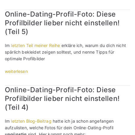
l
r
s
O
D
x
s
e
b
t
n
i
t
n
Online-Dating-Profil-Foto: Diese
b
ö
e
l
e
d
i
ö
r
l
Profilbilder lieber nicht einstellen!
i
a
e
c
r
s
l
n
b
(Teil 5)
n
h
s
e
e
e
g
n
t
e
e
n
-
e
s
)
Im
letzten Teil meiner Reihe
erkläre ich, warum du dich nicht
n
i
:
D
g
e
“
spärlich bekleidet zeigen solltest, und nenne Tipps für
-
n
L
a
r
i
optimale Profilbilder
P
F
ü
t
i
n
r
a
g
i
f
?
„
weiterlesen
o
k
e
n
f
“
O
f
e
n
g
e
n
i
-
l
i
Online-Dating-Profil-Foto: Diese
n
l
l
P
o
n
s
Profilbilder lieber nicht einstellen!
i
,
r
h
e
t
n
(Teil 4)
w
o
n
i
e
e
a
f
t
n
n
-
s
i
s
Im
letzten Blog-Beitrag
hatte ich ja schon angefangen
r
P
D
i
l
i
aufzulisten, welche Fotos für dein Online-Dating-Profil
e
r
a
s
e
c
ungünstig
sind. Hier kommt noch mehr:
e
o