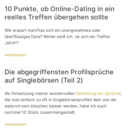
c
g
…
:
r
i
?
h
a
10 Punkte, ob Online-Dating in ein
b
N
a
n
T
r
n
i
e
reelles Treffen übergehen sollte
n
g
i
e
,
n
t
m
l
p
i
w
?
t
a
e
p
Wie erspart man/frau sich ein unangenehmes oder
b
a
“
e
n
b
s
überflüssiges Date? Woher weiß ich, ob sich ein Treffen
e
s
s
a
ö
z
„lohnt“?
n
d
o
u
r
u
?
u
d
f
s
m
„
weiterlesen
M
w
e
e
e
P
1
u
i
r
i
n
r
0
s
l
Die abgegriffensten Profilsprüche
b
n
-
o
P
s
l
ö
e
auf Singlebörsen (Teil 2)
P
f
u
P
s
s
r
r
i
n
r
t
e
P
o
l
k
Als Fortsetzung meiner wundervollen
Sammlung der Sprüche
,
o
(
s
a
f
t
t
die man einfach zu oft in Singlebörsenprofilen liest und die
f
u
S
r
i
e
e
dadurch kein bisschen besser werden, habe ich euch
i
n
i
t
l
x
,
nochmal 10 Stück zusammengestellt.
l
d
n
n
e
t
o
t
w
g
e
r
“
b
„
weiterlesen
e
a