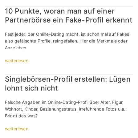
l
g
c
x
m
l
10 Punkte, woran man auf einer
-
h
p
a
e
P
t
Partnerbörse ein Fake-Profil erkennt
e
n
n
r
i
r
a
:
o
g
i
m
Fast jeder, der Online-Dating macht, ist schon mal auf Fakes,
W
f
/
m
b
also gefälschte Profile, reingefallen. Hier die Merkmale oder
i
i
ä
e
e
Anzeichen
e
l
l
n
s
v
e
t
t
„
weiterlesen
t
i
r
e
e
1
e
e
s
r
i
0
n
l
t
Singlebörsen-Profil erstellen: Lügen
/
n
P
s
s
e
k
lohnt sich nicht
e
u
c
o
l
l
s
n
h
l
l
e
M
k
r
Falsche Angaben im Online-Dating-Profil über Alter, Figur,
l
e
i
a
t
e
Wohnort, Kinder, Beziehungsstatus, irreführende Fotos u.a.:
m
n
n
n
e
i
Bringt das was?
a
:
e
n
,
b
n
S
r
e
w
„
weiterlesen
e
s
a
/
s
o
S
n