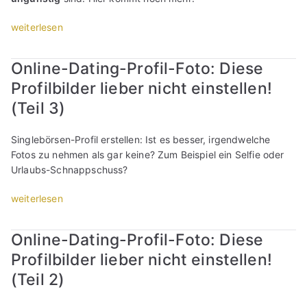
t
t
r
h
l
f
i
b
„
weiterlesen
k
n
l
i
n
e
O
e
i
e
l
g
s
n
n
c
s
s
Online-Dating-Profil-Foto: Diese
-
s
l
n
h
T
p
P
Profilbilder lieber nicht einstellen!
e
i
t
t
r
r
r
r
n
“
“
e
(Teil 3)
ü
o
?
e
f
c
f
“
-
f
h
Singlebörsen-Profil erstellen: Ist es besser, irgendwelche
i
D
e
e
Fotos zu nehmen als gar keine? Zum Beispiel ein Selfie oder
l
a
n
a
Urlaubs-Schnappschuss?
-
t
ü
u
F
i
b
f
„
weiterlesen
o
n
e
S
O
t
g
r
i
n
o
Online-Dating-Profil-Foto: Diese
-
g
n
l
:
P
e
g
Profilbilder lieber nicht einstellen!
i
D
r
h
l
n
(Teil 2)
i
o
e
e
e
e
f
n
b
-
s