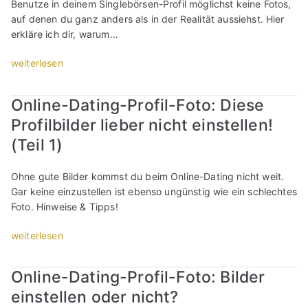
Benutze in deinem Singlebörsen-Profil möglichst keine Fotos,
i
s
ö
D
e
auf denen du ganz anders als in der Realität aussiehst. Hier
l
o
r
a
P
erkläre ich dir, warum…
-
l
s
t
r
F
l
e
i
o
„
weiterlesen
o
t
n
n
f
O
t
e
(
g
i
n
o
“
T
Online-Dating-Profil-Foto: Diese
-
l
l
:
e
P
b
Profilbilder lieber nicht einstellen!
i
D
i
r
i
n
(Teil 1)
i
l
o
l
e
e
2
f
d
-
s
)
Ohne gute Bilder kommst du beim Online-Dating nicht weit.
i
e
D
e
“
Gar keine einzustellen ist ebenso ungünstig wie ein schlechtes
l
r
a
P
Foto. Hinweise & Tipps!
-
l
t
r
F
i
i
o
„
weiterlesen
o
e
n
f
O
t
b
g
i
n
o
e
Online-Dating-Profil-Foto: Bilder
-
l
l
:
r
P
b
einstellen oder nicht?
i
D
n
r