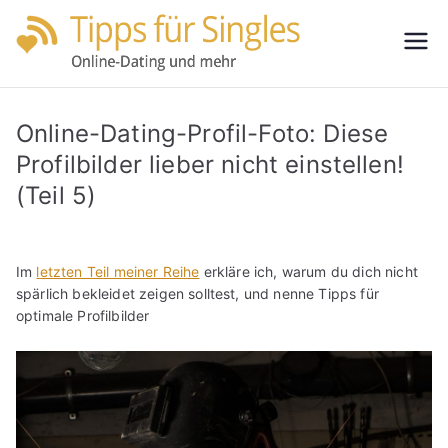
Zum
Inhalt
Tipps
Partnersuche
springen
leicht gemacht
für
Online-Dating-Profil-Foto: Diese
Single
Profilbilder lieber nicht einstellen!
(Teil 5)
s
Im
letzten Teil meiner Reihe
erkläre ich, warum du dich nicht
spärlich bekleidet zeigen solltest, und nenne Tipps für
optimale Profilbilder