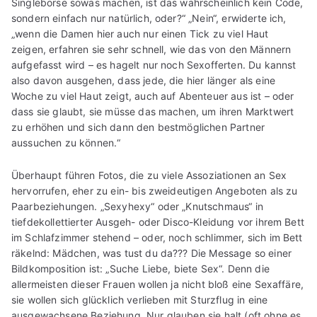
Singlebörse sowas machen, ist das wahrscheinlich kein Code,
sondern einfach nur natürlich, oder?“ „Nein“, erwiderte ich,
„wenn die Damen hier auch nur einen Tick zu viel Haut
zeigen, erfahren sie sehr schnell, wie das von den Männern
aufgefasst wird – es hagelt nur noch Sexofferten. Du kannst
also davon ausgehen, dass jede, die hier länger als eine
Woche zu viel Haut zeigt, auch auf Abenteuer aus ist – oder
dass sie glaubt, sie müsse das machen, um ihren Marktwert
zu erhöhen und sich dann den bestmöglichen Partner
aussuchen zu können.“
Überhaupt führen Fotos, die zu viele Assoziationen an Sex
hervorrufen, eher zu ein- bis zweideutigen Angeboten als zu
Paarbeziehungen. „Sexyhexy“ oder „Knutschmaus“ in
tiefdekollettierter Ausgeh- oder Disco-Kleidung vor ihrem Bett
im Schlafzimmer stehend – oder, noch schlimmer, sich im Bett
räkelnd: Mädchen, was tust du da??? Die Message so einer
Bildkomposition ist: „Suche Liebe, biete Sex“. Denn die
allermeisten dieser Frauen wollen ja nicht bloß eine Sexaffäre,
sie wollen sich glücklich verlieben mit Sturzflug in eine
ausgewachsene Beziehung. Nur glauben sie halt (oft ohne es