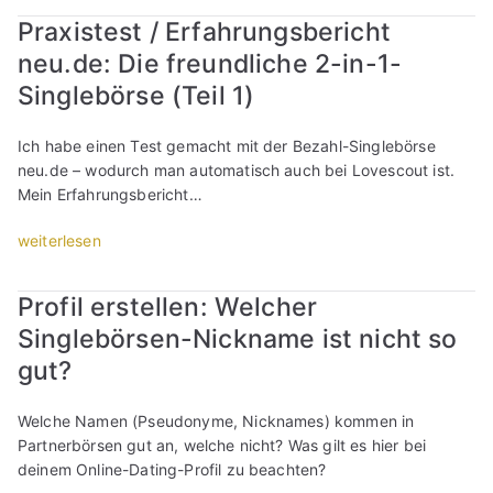
r
b
!
r
t
d
e
S
Praxistest / Erfahrungsbericht
g
(
a
e
e
n
i
e
neu.de: Die freundliche 2-in-1-
T
x
i
r
-
n
g
e
i
Singlebörse (Teil 1)
n
n
N
g
r
i
s
s
i
i
l
i
l
t
t
c
c
Ich habe einen Test gemacht mit der Bezahl-Singlebörse
e
f
2
e
e
h
k
neu.de – wodurch man automatisch auch bei Lovescout ist.
b
f
)
s
l
t
n
Mein Erfahrungsbericht…
ö
e
“
t
l
?
a
r
n
u
e
„
weiterlesen
“
m
s
s
n
n
P
e
e
t
d
!
r
?
n
e
Profil erstellen: Welcher
E
(
a
(
-
n
r
Singlebörsen-Nickname ist nicht so
T
x
T
N
P
f
e
i
e
i
gut?
r
a
i
s
i
c
o
h
l
t
l
k
f
Welche Namen (Pseudonyme, Nicknames) kommen in
r
1
e
3
n
i
Partnerbörsen gut an, welche nicht? Was gilt es hier bei
u
)
s
)
a
l
deinem Online-Dating-Profil zu beachten?
n
“
t
“
m
-