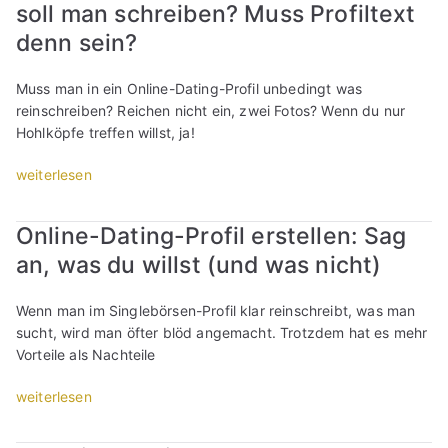
soll man schreiben? Muss Profiltext
g
l
denn sein?
e
b
Muss man in ein Online-Dating-Profil unbedingt was
ö
reinschreiben? Reichen nicht ein, zwei Fotos? Wenn du nur
r
Hohlköpfe treffen willst, ja!
s
e
„
weiterlesen
P
S
r
i
Online-Dating-Profil erstellen: Sag
o
n
f
an, was du willst (und was nicht)
g
i
l
l
e
Wenn man im Singlebörsen-Profil klar reinschreibt, was man
e
b
sucht, wird man öfter blöd angemacht. Trotzdem hat es mehr
r
ö
Vorteile als Nachteile
s
r
t
s
„
weiterlesen
e
e
O
l
P
n