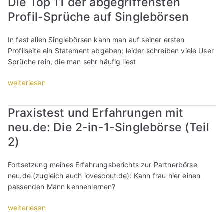
Die Top 11 der abgegriffensten
T
r
o
l
o
i
i
e
o
t
Profil-Sprüche auf Singlebörsen
e
f
n
e
i
f
o
n
i
s
b
l
i
:
:
l
t
In fast allen Singlebörsen kann man auf seiner ersten
e
4
l
B
W
e
e
Profilseite ein Statement abgeben; leider schreiben viele User
r
)
b
i
e
r
l
Sprüche rein, die man sehr häufig liest
n
“
i
l
l
s
l
i
l
d
c
t
e
„
weiterlesen
c
d
e
h
e
n
D
h
e
r
e
l
!
i
t
Praxistest und Erfahrungen mit
r
e
r
l
(
e
e
l
i
S
neu.de: Die 2-in-1-Singlebörse (Teil
e
T
T
i
i
n
i
n
e
o
2)
n
e
s
n
:
i
p
s
b
t
g
W
l
1
t
Fortsetzung meines Erfahrungsberichts zur Partnerbörse
e
e
l
e
3
1
e
neu.de (zugleich auch lovescout.de): Kann frau hier einen
r
l
e
l
)
d
l
passenden Mann kennenlernen?
n
l
b
c
“
e
l
i
e
ö
h
r
e
„
weiterlesen
c
n
r
e
a
n
P
h
o
s