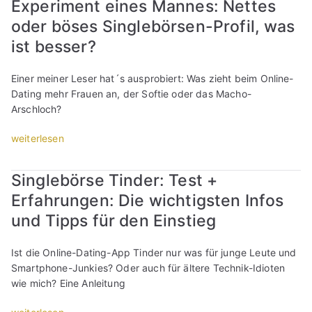
l
Experiment eines Mannes: Nettes
r
l
e
oder böses Singlebörsen-Profil, was
o
i
n
f
n
ist besser?
:
i
e
W
l
-
Einer meiner Leser hat´s ausprobiert: Was zieht beim Online-
a
e
D
Dating mehr Frauen an, der Softie oder das Macho-
s
r
a
Arschloch?
s
s
t
o
t
i
„
weiterlesen
l
e
n
E
l
l
g
x
m
l
Singlebörse Tinder: Test +
-
p
a
e
P
Erfahrungen: Die wichtigsten Infos
e
n
n
r
r
a
und Tipps für den Einstieg
:
o
i
m
W
f
m
b
Ist die Online-Dating-App Tinder nur was für junge Leute und
i
i
e
e
Smartphone-Junkies? Oder auch für ältere Technik-Idioten
e
l
n
s
wie mich? Eine Anleitung
v
e
t
t
i
r
e
e
„