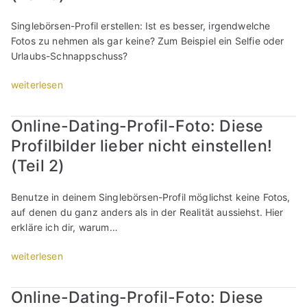
e
z
c
f
s
-
e
h
Singlebörsen-Profil erstellen: Ist es besser, irgendwelche
i
f
D
r
e
Fotos zu nehmen als gar keine? Zum Beispiel ein Selfie oder
l
ü
a
)
a
Urlaubs-Schnappschuss?
-
r
t
e
u
F
d
i
i
f
„
weiterlesen
o
e
n
n
S
O
t
n
g
s
i
n
o
E
Online-Dating-Profil-Foto: Diese
-
a
n
l
:
i
P
m
g
Profilbilder lieber nicht einstellen!
i
D
n
r
u
l
n
(Teil 2)
i
s
o
n
e
e
e
t
f
d
b
-
s
i
Benutze in deinem Singlebörsen-Profil möglichst keine Fotos,
i
v
ö
D
e
e
auf denen du ganz anders als in der Realität aussiehst. Hier
l
e
r
a
P
g
erkläre ich dir, warum…
-
r
s
t
r
“
F
z
e
i
o
„
weiterlesen
o
w
n
n
f
O
t
e
(
g
i
n
o
i
T
Online-Dating-Profil-Foto: Diese
-
l
l
:
f