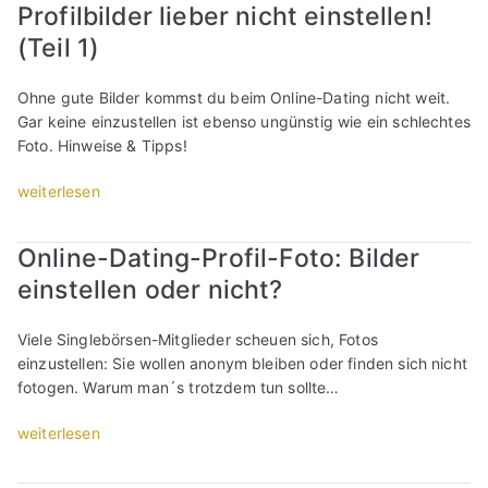
e
P
b
Profilbilder lieber nicht einstellen!
i
D
e
i
r
i
n
(Teil 1)
i
l
l
o
l
e
e
t
2
f
d
-
s
?
)
Ohne gute Bilder kommst du beim Online-Dating nicht weit.
i
e
D
e
“
“
Gar keine einzustellen ist ebenso ungünstig wie ein schlechtes
l
r
a
P
Foto. Hinweise & Tipps!
-
l
t
r
F
i
i
o
„
weiterlesen
o
e
n
f
O
t
b
g
i
n
o
e
Online-Dating-Profil-Foto: Bilder
-
l
l
:
r
P
b
einstellen oder nicht?
i
D
n
r
i
n
i
i
o
l
e
Viele Singlebörsen-Mitglieder scheuen sich, Fotos
e
c
f
d
-
einzustellen: Sie wollen anonym bleiben oder finden sich nicht
s
h
i
e
D
fotogen. Warum man´s trotzdem tun sollte…
e
t
l
r
a
P
e
-
l
t
„
weiterlesen
r
i
F
i
i
O
o
n
o
e
n
n
f