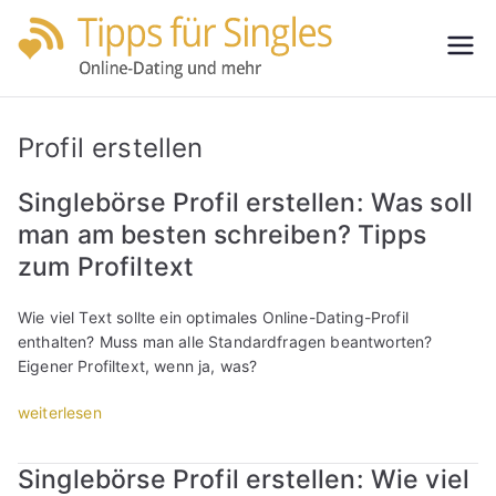
Zum
Inhalt
Tipps
Partnersuche
springen
leicht gemacht
für
Profil erstellen
Single
Singlebörse Profil erstellen: Was soll
man am besten schreiben? Tipps
s
zum Profiltext
Wie viel Text sollte ein optimales Online-Dating-Profil
enthalten? Muss man alle Standardfragen beantworten?
Eigener Profiltext, wenn ja, was?
„
weiterlesen
S
i
Singlebörse Profil erstellen: Wie viel
n