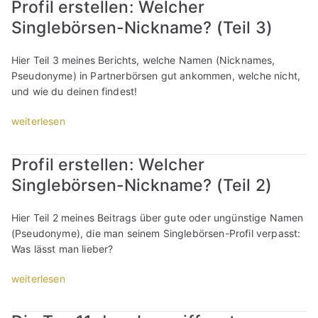
s
t
Profil erstellen: Welcher
b
g
l
i
t
o
e
Singlebörsen-Nickname? (Teil 3)
-
i
l
e
:
r
P
n
b
l
D
n
r
e
i
Hier Teil 3 meines Berichts, welche Namen (Nicknames,
l
i
i
o
-
l
Pseudonyme) in Partnerbörsen gut ankommen, welche nicht,
e
e
c
f
D
d
und wie du deinen findest!
n
s
h
i
a
e
!
e
t
l
t
„
weiterlesen
r
(
P
e
-
i
P
l
T
r
i
F
n
r
i
e
o
Profil erstellen: Welcher
n
o
g
o
e
i
f
s
t
Singlebörsen-Nickname? (Teil 2)
-
f
b
l
i
t
o
P
i
e
5
l
e
:
r
l
r
Hier Teil 2 meines Beitrags über gute oder ungünstige Namen
)
b
l
D
o
e
n
(Pseudonyme), die man seinem Singlebörsen-Profil verpasst:
“
i
l
i
f
r
i
Was lässt man lieber?
l
e
e
i
s
c
d
n
s
l
t
„
weiterlesen
h
e
!
e
-
e
P
t
r
(
P
F
l
r
e
l