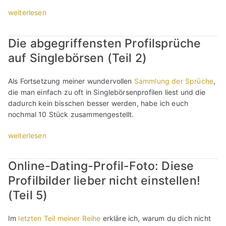
r
r
s
e
s
l
„
weiterlesen
b
o
t
n
s
l
S
ö
f
+
-
P
s
i
s
i
E
Die abgegriffensten Profilsprüche
P
r
t
n
e
l
r
r
o
(
auf Singlebörsen (Teil 2)
d
s
t
f
o
f
u
O
S
e
a
f
i
n
n
i
Als Fortsetzung meiner wundervollen
Sammlung der Sprüche
,
x
h
i
l
d
l
n
die man einfach zu oft in Singlebörsenprofilen liest und die
t
r
l
t
w
i
g
dadurch kein bisschen besser werden, habe ich euch
“
u
e
e
a
n
l
nochmal 10 Stück zusammengestellt.
n
r
x
s
e
e
g
s
t
n
-
„
weiterlesen
b
e
t
d
i
D
D
ö
n
e
e
c
a
i
r
:
l
Online-Dating-Profil-Foto: Diese
n
h
t
e
s
D
l
n
t
Profilbilder lieber nicht einstellen!
i
a
e
i
e
s
)
n
b
n
(Teil 5)
e
n
e
“
g
g
-
w
:
i
-
e
P
i
Im
letzten Teil meiner Reihe
erkläre ich, warum du dich nicht
L
n
U
g
r