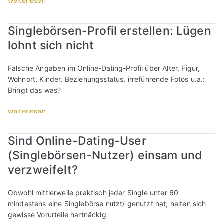
weiterlesen
e
s
i
n
S
l
t
n
s
i
s
e
Singlebörsen-Profil erstellen: Lügen
e
c
n
o
l
s
h
lohnt sich nicht
g
l
l
M
r
l
l
e
a
e
e
m
Falsche Angaben im Online-Dating-Profil über Alter, Figur,
n
n
i
b
a
Wohnort, Kinder, Beziehungsstatus, irreführende Fotos u.a.:
:
n
b
ö
n
Bringt das was?
S
e
e
r
s
a
s
n
s
„
weiterlesen
c
g
:
?
e
S
h
a
N
T
T
i
r
n
e
Sind Online-Dating-User
i
i
n
e
,
t
p
(Singlebörsen-Nutzer) einsam und
n
g
i
w
t
p
d
l
b
a
verzweifelt?
e
s
e
e
e
s
s
z
r
b
n
d
Obwohl mittlerweile praktisch jeder Single unter 60
o
u
:
ö
?
u
mindestens eine Singlebörse nutzt/ genutzt hat, halten sich
d
m
T
r
M
w
gewisse Vorurteile hartnäckig
e
P
e
s
u
i