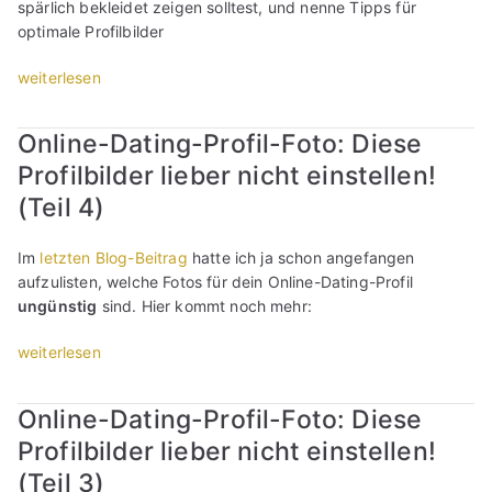
c
spärlich bekleidet zeigen solltest, und nenne Tipps für
ü
?
s
r
o
h
optimale Profilbilder
g
“
e
i
f
t
e
r
f
i
„
weiterlesen
i
n
(
f
l
O
g
l
S
e
,
n
s
o
i
Online-Dating-Profil-Foto: Diese
n
w
l
t
h
n
s
a
Profilbilder lieber nicht einstellen!
i
e
n
g
t
s
n
n
t
(Teil 4)
l
e
i
e
I
s
e
n
s
-
n
i
Im
letzten Blog-Beitrag
hatte ich ja schon angefangen
b
P
t
D
f
c
aufzulisten, welche Fotos für dein Online-Dating-Profil
ö
r
b
a
o
h
ungünstig
sind. Hier kommt noch mehr:
r
o
e
t
s
n
s
f
s
i
u
i
„
weiterlesen
e
i
s
n
n
c
O
n
l
e
g
d
h
n
-
s
r
Online-Dating-Profil-Foto: Diese
-
T
t
l
N
p
?
P
i
“
Profilbilder lieber nicht einstellen!
i
u
r
“
r
p
n
t
(Teil 3)
ü
o
p