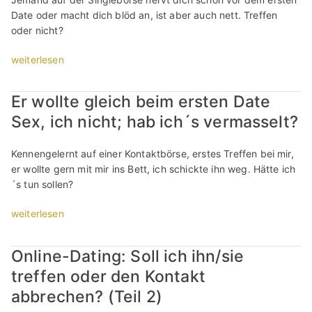
n
r
…
l
Date oder macht dich blöd an, ist aber auch nett. Treffen
:
z
b
k
oder nicht?
D
m
i
e
e
a
n
i
„
weiterlesen
r
i
?
n
E
w
l
“
D
i
Er wollte gleich beim ersten Date
i
e
a
n
l
n
Sex, ich nicht; hab ich´s vermasselt?
t
e
l
,
e
C
d
t
m
h
Kennengelernt auf einer Kontaktbörse, erstes Treffen bei mir,
o
e
e
a
er wollte gern mit mir ins Bett, ich schickte ihn weg. Hätte ich
c
l
h
n
´s tun sollen?
h
e
r
c
n
f
:
e
„
weiterlesen
u
o
A
f
E
r
n
b
ü
r
Online-Dating: Soll ich ihn/sie
s
i
w
r
w
p
e
e
treffen oder den Kontakt
O
o
i
r
l
n
l
abbrechen? (Teil 2)
e
e
c
l
l