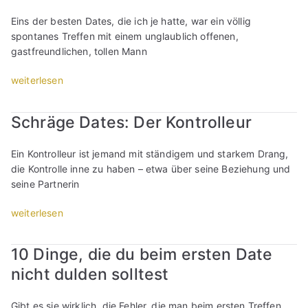
e
n
Eins der besten Dates, die ich je hatte, war ein völlig
g
spontanes Treffen mit einem unglaublich offenen,
e
gastfreundlichen, tollen Mann
l
e
„
weiterlesen
r
S
n
p
Schräge Dates: Der Kontrolleur
t
o
i
n
Ein Kontrolleur ist jemand mit ständigem und starkem Drang,
m
t
die Kontrolle inne zu haben – etwa über seine Beziehung und
I
a
seine Partnerin
n
n
t
e
„
weiterlesen
e
s
S
r
T
c
n
r
10 Dinge, die du beim ersten Date
h
e
e
nicht dulden solltest
r
t
f
ä
,
f
g
e
Gibt es sie wirklich, die Fehler, die man beim ersten Treffen
e