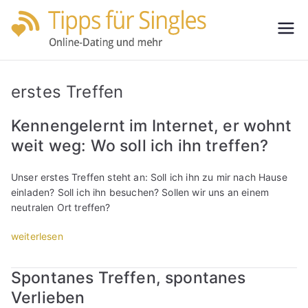
Zum
Inhalt
Tipps
Partnersuche
springen
leicht gemacht
für
erstes Treffen
Single
Kennengelernt im Internet, er wohnt
weit weg: Wo soll ich ihn treffen?
s
Unser erstes Treffen steht an: Soll ich ihn zu mir nach Hause
einladen? Soll ich ihn besuchen? Sollen wir uns an einem
neutralen Ort treffen?
„
weiterlesen
K
e
Spontanes Treffen, spontanes
n
Verlieben
n