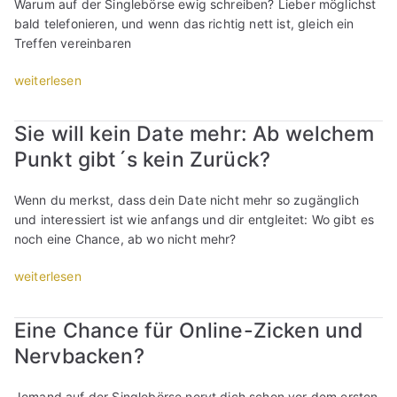
e
i
z
R
Warum auf der Singlebörse ewig schreiben? Lieber möglichst
s
i
n
c
u
e
bald telefonieren, und wenn das richtig nett ist, gleich ein
o
n
t
h
w
c
Treffen vereinbaren
l
G
e
t
e
h
l
e
u
„
i
weiterlesen
r
n
t
i
r
O
g
d
u
e
z
e
n
/
e
n
Sie will kein Date mehr: Ab welchem
s
k
r
l
ä
n
g
t
r
Punkt gibt´s kein Zurück?
i
i
l
“
?
“
a
n
n
t
“
g
S
e
e
Wenn du merkst, dass dein Date nicht mehr so zugänglich
e
i
-
r
und interessiert ist wie anfangs und dir entgleitet: Wo gibt es
n
n
D
/
noch eine Chance, ab wo nicht mehr?
!
g
a
k
“
l
t
l
„
weiterlesen
e
i
e
S
b
n
i
i
Eine Chance für Online-Zicken und
ö
g
n
e
r
Nervbacken?
:
e
w
s
K
r
i
e
u
/
l
Jemand auf der Singlebörse nervt dich schon vor dem ersten