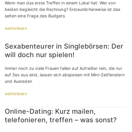
P
s
Wenn man das erste Treffen in einem Lokal hat: Wer von
n
e
i
u
a
beiden begleicht die Rechnung? Erstaunlicherweise ist das
n
s
t
n
g
selten eine Frage des Budgets
:
D
i
k
e
D
a
h
t
„
weiterlesen
n
a
t
r
e
E
,
t
e
b
,
r
d
e
:
i
Sexabenteurer in Singlebörsen: Der
d
s
a
h
W
n
i
will doch nur spielen!
t
s
a
e
…
e
e
s
b
r
“
d
s
i
e
Immer noch zu viele Frauen fallen auf Aufreißer rein, die nur
b
u
D
c
n
auf Sex aus sind, lassen sich abspeisen mit Mini-Zeitfenstern
e
v
a
h
,
und Ausreden
z
e
t
ü
o
a
r
e
„
weiterlesen
b
h
h
m
:
S
e
n
l
e
S
e
r
e
t
Online-Dating: Kurz mailen,
i
e
x
g
a
d
d
telefonieren, treffen – was sonst?
i
a
e
r
i
e
k
b
w
m
e
n
e