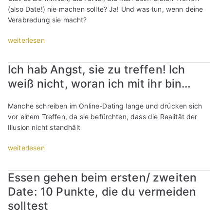
e
r
(also Date!) nie machen sollte? Ja! Und was tun, wenn deine
n
D
w
Verabredung sie macht?
,
a
o
s
t
„
weiterlesen
h
p
e
1
n
o
s
0
t
n
Ich hab Angst, sie zu treffen! Ich
:
D
w
t
weiß nicht, woran ich mit ihr bin…
D
i
e
a
e
n
i
n
r
g
t
e
Manche schreiben im Online-Dating lange und drücken sich
K
e
w
s
vor einem Treffen, da sie befürchten, dass die Realität der
o
,
e
V
Illusion nicht standhält
n
d
g
e
t
i
„
weiterlesen
:
r
r
e
I
W
l
o
d
c
o
i
Essen gehen beim ersten/ zweiten
l
u
h
s
e
l
Date: 10 Punkte, die du vermeiden
b
h
o
b
e
e
a
l
e
solltest
u
i
b
l
n