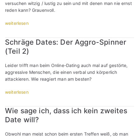
r
k
t
versuchen witzig / lustig zu sein und mit denen man nie ernst
o
g
ü
e
e
reden kann? Grauenvoll.
l
e
c
n
S
l
D
k
?
e
„
weiterlesen
i
a
?
“
x
S
c
t
“
,
c
h
e
Schräge Dates: Der Aggro-Spinner
i
h
i
s
c
(Teil 2)
r
h
:
h
ä
n
E
n
g
/
Leider trifft man beim Online-Dating auch mal auf gestörte,
i
i
e
s
aggressive Menschen, die einen verbal und körperlich
n
c
D
i
attackieren. Wie reagiert man am besten?
u
h
a
e
n
t
t
„
weiterlesen
t
g
;
e
S
r
e
h
s
c
e
s
Wie sage ich, dass ich kein zweites
a
:
h
f
c
b
Date will?
D
r
f
h
i
e
ä
e
l
c
r
g
n
i
Obwohl man meist schon beim ersten Treffen weiß, ob man
h
W