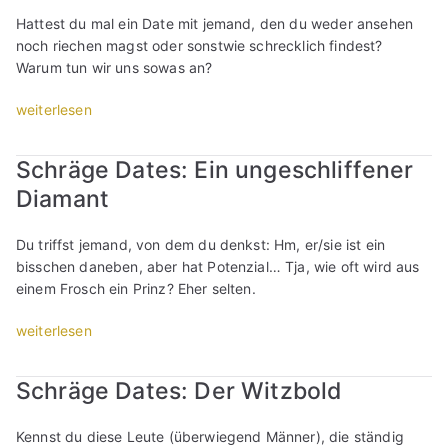
l
n
h
i
t
Hattest du mal ein Date mit jemand, den du weder ansehen
e
,
e
n
e
noch riechen magst oder sonstwie schrecklich findest?
n
t
m
e
g
Warum tun wir uns sowas an?
!
r
P
-
l
“
e
u
Z
e
„
weiterlesen
f
n
i
i
O
f
k
c
c
n
e
t
k
Schräge Dates: Ein ungeschliffener
h
l
n
g
e
b
Diamant
i
–
i
n
e
n
w
b
u
i
e
Du triffst jemand, von dem du denkst: Hm, er/sie ist ein
a
t
n
m
-
bisschen daneben, aber hat Potenzial… Tja, wie oft wird aus
s
´
d
e
D
einem Frosch ein Prinz? Eher selten.
s
s
N
r
a
o
k
e
s
t
„
weiterlesen
n
e
r
t
i
S
s
i
v
e
n
c
t
n
b
n
Schräge Dates: Der Witzbold
g
h
?
Z
a
D
:
r
“
u
c
a
Kennst du diese Leute (überwiegend Männer), die ständig
S
ä