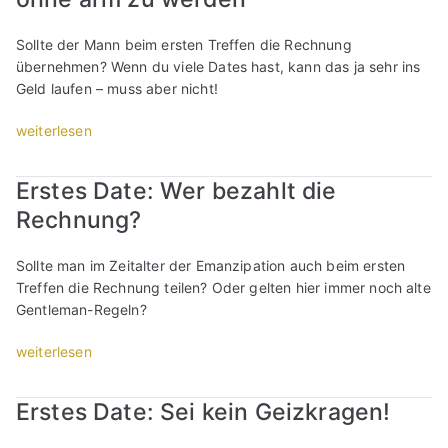
c
r
i
n
h
s
c
s
Sollte der Mann beim ersten Treffen die Rechnung
w
t
h
o
übernehmen? Wenn du viele Dates hast, kann das ja sehr ins
e
e
s
l
Geld laufen – muss aber nicht!
i
n
c
l
ß
/
h
„
weiterlesen
t
n
z
o
M
e
i
w
n
a
s
c
e
Erstes Date: Wer bezahlt die
v
c
t
h
i
Rechnung?
o
h
“
t
t
r
d
,
e
d
e
w
Sollte man im Zeitalter der Emanzipation auch beim ersten
n
e
n
o
Treffen die Rechnung teilen? Oder gelten hier immer noch alte
D
m
Z
r
Gentleman-Regeln?
a
1
a
a
t
.
h
„
weiterlesen
n
e
D
l
E
i
:
a
e
r
c
1
Erstes Date: Sei kein Geizkragen!
t
m
s
h
0
e
a
t
m