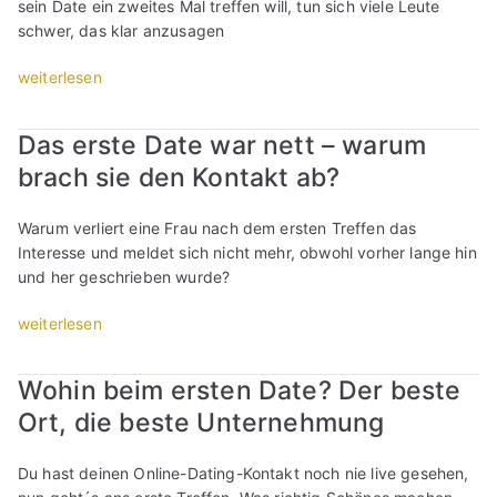
e
o
f
sein Date ein zweites Mal treffen will, tun sich viele Leute
´
i
D
d
f
schwer, das klar anzusagen
s
t
a
e
e
v
z
t
„
weiterlesen
r
n
e
b
e
W
d
e
r
o
s
i
e
r
Das erste Date war nett – warum
m
l
:
e
n
D
a
d
brach sie den Kontakt ab?
D
s
K
i
s
“
e
a
o
a
s
r
g
n
m
Warum verliert eine Frau nach dem ersten Treffen das
e
A
e
t
a
Interesse und meldet sich nicht mehr, obwohl vorher lange hin
l
g
i
a
n
und her geschrieben wurde?
t
g
c
k
t
?
r
h
„
t
weiterlesen
“
“
o
,
D
a
-
d
a
b
Wohin beim ersten Date? Der beste
S
a
s
b
p
Ort, die beste Unternehmung
s
e
r
i
s
r
e
n
i
s
c
Du hast deinen Online-Dating-Kontakt noch nie live gesehen,
n
c
t
h