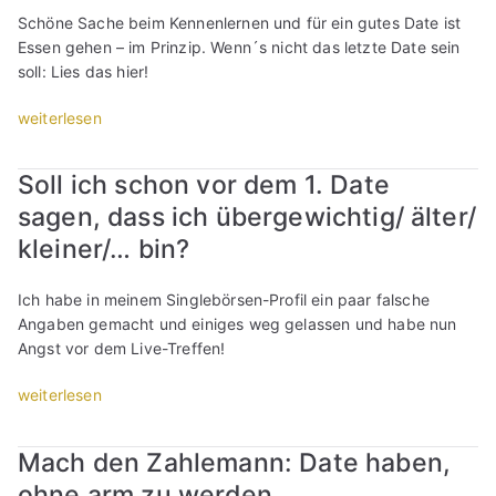
r
m
A
i
“
Schöne Sache beim Kennenlernen und für ein gutes Date ist
“
e
n
c
Essen gehen – im Prinzip. Wenn´s nicht das letzte Date sein
r
g
h
soll: Lies das hier!
s
s
i
t
t
h
„
weiterlesen
e
,
n
E
n
s
t
s
D
Soll ich schon vor dem 1. Date
i
r
s
a
e
e
sagen, dass ich übergewichtig/ älter/
e
t
z
f
n
kleiner/… bin?
e
u
f
g
n
t
e
e
Ich habe in meinem Singlebörsen-Profil ein paar falsche
i
r
n
h
Angaben gemacht und einiges weg gelassen und habe nun
c
e
?
e
Angst vor dem Live-Treffen!
h
f
“
n
t
f
b
„
weiterlesen
d
e
e
S
u
n
i
o
l
!
Mach den Zahlemann: Date haben,
m
l
d
I
e
ohne arm zu werden
l
e