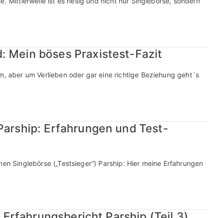
. Mittlerweile ist es riesig und nicht nur Singlebörse, sondern
: Mein böses Praxistest-Fazit
rm, aber um Verlieben oder gar eine richtige Beziehung geht´s
Parship: Erfahrungen und Test-
nen Singlebörse („Testsieger“) Parship: Hier meine Erfahrungen
/ Erfahrungsbericht Parship (Teil 3)