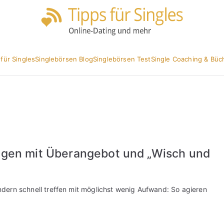
Partnersuc
Tipp
 für Singles
Singlebörsen Blog
Singlebörsen Test
Single Coaching & Büc
gen mit Überangebot und „Wisch und
sondern schnell treffen mit möglichst wenig Aufwand: So agieren