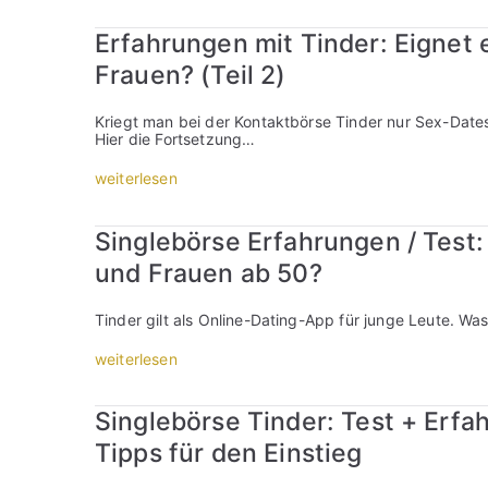
a
s
Erfahrungen mit Tinder: Eignet 
T
i
Frauen? (Teil 2)
n
d
e
Kriegt man bei der Kontaktbörse Tinder nur Sex-Dates
r
Hier die Fortsetzung…
-
P
„
weiterlesen
h
E
ä
r
n
f
Singlebörse Erfahrungen / Test:
o
a
m
h
und Frauen ab 50?
e
r
n
u
:
n
Tinder gilt als Online-Dating-App für junge Leute. Wa
E
g
r
e
„
weiterlesen
f
n
S
a
m
i
h
i
n
r
Singlebörse Tinder: Test + Erfa
t
g
u
T
l
Tipps für den Einstieg
n
i
e
g
n
b
e