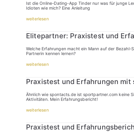
d
ö
Ist die Online-Dating-App Tinder nur was für junge L
n
e
r
Idioten wie mich? Eine Anleitung
m
r
s
i
:
e
t
„
weiterlesen
E
E
Ü
S
i
r
b
i
g
f
e
n
n
Elitepartner: Praxistest und Er
a
r
g
e
h
a
l
t
r
n
e
e
Welche Erfahrungen macht ein Mann auf der Bezahl-Si
u
g
b
s
Partnerin kennen lernen?
n
e
ö
s
g
b
r
i
„
weiterlesen
e
o
s
c
E
n
t
e
h
l
/
u
T
a
i
T
Praxistest und Erfahrungen mit
n
i
u
t
e
d
n
c
e
s
„
d
h
p
t
Ähnlich wie spontacts.de ist sportpartner.com keine 
W
e
f
a
:
Aktivitäten. Mein Erfahrungsbericht!
i
r
ü
r
E
s
:
r
t
i
c
T
„
weiterlesen
r
n
g
h
e
P
e
e
n
u
s
r
i
r
e
n
t
a
f
Praxistest und Erfahrungsberich
:
t
d
+
x
e
P
s
w
E
i