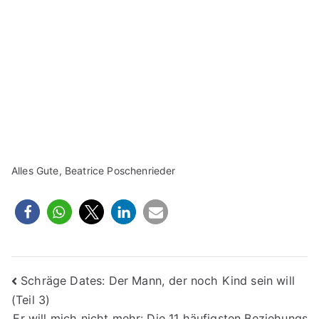
Alles Gute, Beatrice Poschenrieder
Beitragsnavigation
Schräge Dates: Der Mann, der noch Kind sein will
(Teil 3)
Er will mich nicht mehr: Die 11 häufigsten Beziehungs