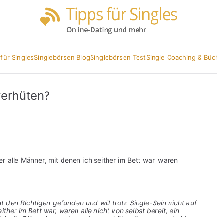
Partnersuc
Tipp
 für Singles
Singlebörsen Blog
Singlebörsen Test
Single Coaching & Büc
verhüten?
r alle Männer, mit denen ich seither im Bett war, waren
cht den Richtigen gefunden und will trotz Single-Sein nicht auf
ther im Bett war, waren alle nicht von selbst bereit, ein