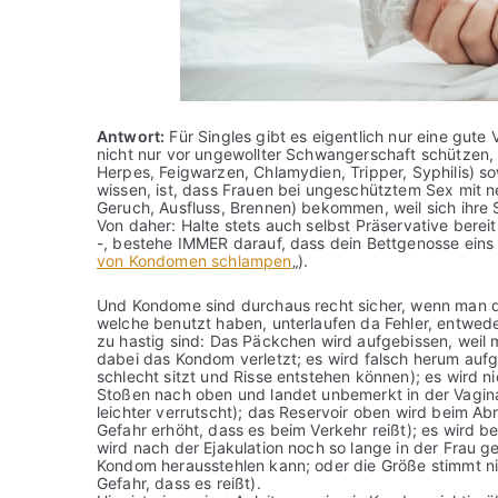
Antwort:
Für Singles gibt es eigentlich nur eine gut
nicht nur vor ungewollter Schwangerschaft schützen, 
Herpes, Feigwarzen, Chlamydien, Tripper, Syphilis) so
wissen, ist, dass Frauen bei ungeschütztem Sex mit n
Geruch, Ausfluss, Brennen) bekommen, weil sich ihre S
Von daher: Halte stets auch selbst Präservative ber
-, bestehe IMMER darauf, dass dein Bettgenosse eins b
von Kondomen schlampen
„).
Und Kondome sind durchaus recht sicher, wenn man d
welche benutzt haben, unterlaufen da Fehler, entweder
zu hastig sind: Das Päckchen wird aufgebissen, weil m
dabei das Kondom verletzt; es wird falsch herum auf
schlecht sitzt und Risse entstehen können); es wird ni
Stoßen nach oben und landet unbemerkt in der Vagina
leichter verrutscht); das Reservoir oben wird beim Ab
Gefahr erhöht, dass es beim Verkehr reißt); es wird be
wird nach der Ejakulation noch so lange in der Frau ge
Kondom herausstehlen kann; oder die Größe stimmt nich
Gefahr, dass es reißt).