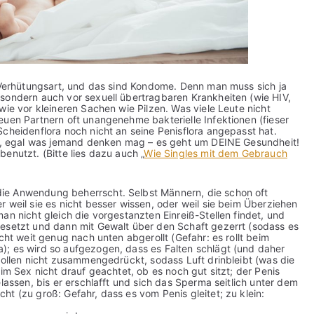
e Verhütungsart, und das sind Kondome. Denn man muss sich ja
sondern auch vor sexuell übertragbaren Krankheiten (wie HIV,
wie vor kleineren Sachen wie Pilzen. Was viele Leute nicht
euen Partnern oft unangenehme bakterielle Infektionen (fieser
cheidenflora noch nicht an seine Penisflora angepasst hat.
eit, egal was jemand denken mag – es geht um DEINE Gesundheit!
enutzt. (Bitte lies dazu auch „
Wie Singles mit dem Gebrauch
ie Anwendung beherrscht. Selbst Männern, die schon oft
 weil sie es nicht besser wissen, oder weil sie beim Überziehen
an nicht gleich die vorgestanzten Einreiß-Stellen findet, und
gesetzt und dann mit Gewalt über den Schaft gezerrt (sodass es
cht weit genug nach unten abgerollt (Gefahr: es rollt beim
); es wird so aufgezogen, dass es Falten schlägt (und daher
rollen nicht zusammengedrückt, sodass Luft drinbleibt (was die
im Sex nicht drauf geachtet, ob es noch gut sitzt; der Penis
lassen, bis er erschlafft und sich das Sperma seitlich unter dem
t (zu groß: Gefahr, dass es vom Penis gleitet; zu klein: