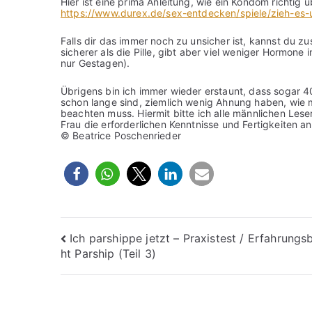
Hier ist eine prima Anleitung, wie ein Kondom richtig
https://www.durex.de/sex-entdecken/spiele/zieh-es-u
Falls dir das immer noch zu unsicher ist, kannst du zu
sicherer als die Pille, gibt aber viel weniger Hormone
nur Gestagen).
Übrigens bin ich immer wieder erstaunt, dass sogar 4
schon lange sind, ziemlich wenig Ahnung haben, wie m
beachten muss. Hiermit bitte ich alle männlichen Lese
Frau die erforderlichen Kenntnisse und Fertigkeiten a
© Beatrice Poschenrieder
Beitragsnavigation
Ich parshippe jetzt – Praxistest / Erfahrungs
ht Parship (Teil 3)