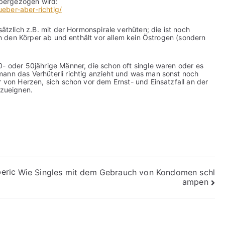
 übergezogen wird:
eber-aber-richtig/
sätzlich z.B. mit der Hormonspirale verhüten; die ist noch
 in den Körper ab und enthält vor allem kein Östrogen (sondern
0- oder 50jährige Männer, die schon oft single waren oder es
ann das Verhüterli richtig anzieht und was man sonst noch
r von Herzen, sich schon vor dem Ernst- und Einsatzfall an der
nzueignen.
beric
Wie Singles mit dem Gebrauch von Kondomen schl
ampen