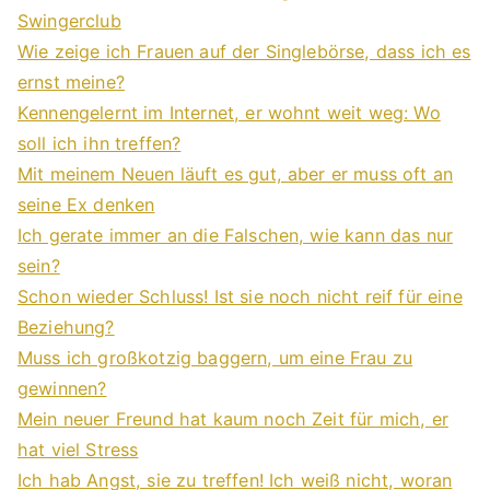
Swingerclub
Wie zeige ich Frauen auf der Singlebörse, dass ich es
ernst meine?
Kennengelernt im Internet, er wohnt weit weg: Wo
soll ich ihn treffen?
Mit meinem Neuen läuft es gut, aber er muss oft an
seine Ex denken
Ich gerate immer an die Falschen, wie kann das nur
sein?
Schon wieder Schluss! Ist sie noch nicht reif für eine
Beziehung?
Muss ich großkotzig baggern, um eine Frau zu
gewinnen?
Mein neuer Freund hat kaum noch Zeit für mich, er
hat viel Stress
Ich hab Angst, sie zu treffen! Ich weiß nicht, woran