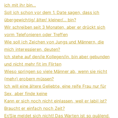
ich mit ihr bin…
Soll ich schon vor dem 1. Date sagen, dass ich
übergewichtig/ älter/ kleiner/… bin?
Wir schreiben seit 3 Monaten, aber er drückt sich
vorm Telefonieren oder Treffen
Wie soll ich Zeichen von Jungs und Männern, die
mich interessieren, deuten?
Ich stehe auf den/ie Kollegen/in, bin aber gebunden
und nicht mehr fit im Flirten
Wieso springen so viele Männer ab, wenn sie nicht
(mehr) erobern müssen?
Ich will eine ältere Geliebte, eine reife Frau nur für
Sex, aber finde keine
Kann er sich noch nicht einlassen, weil er labil ist?
Braucht er einfach noch Zeit?
Er/Sie meldet sich nicht! Das Warten ist so quälend,