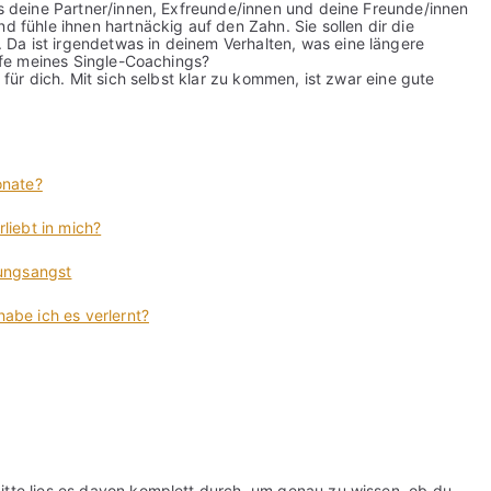
as deine Partner/innen, Exfreunde/innen und deine Freunde/innen
d fühle ihnen hartnäckig auf den Zahn. Sie sollen dir die
Da ist irgendetwas in deinem Verhalten, was eine längere
ilfe meines Single-Coachings?
 für dich. Mit sich selbst klar zu kommen, ist zwar eine gute
onate?
rliebt in mich?
dungsangst
habe ich es verlernt?
itte lies es davon komplett durch, um genau zu wissen, ob du