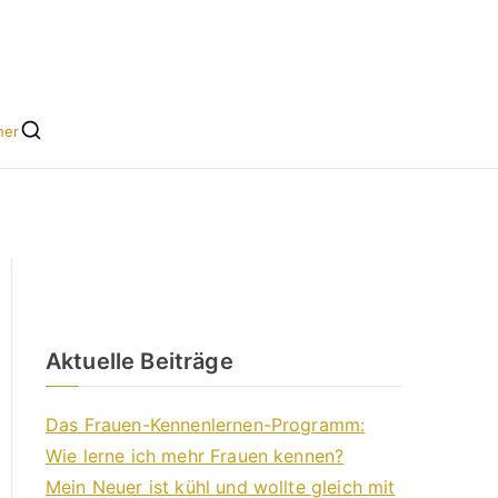
he leicht gemacht
s für Singles
her
Aktuelle Beiträge
Das Frauen-Kennenlernen-Programm:
Wie lerne ich mehr Frauen kennen?
Mein Neuer ist kühl und wollte gleich mit