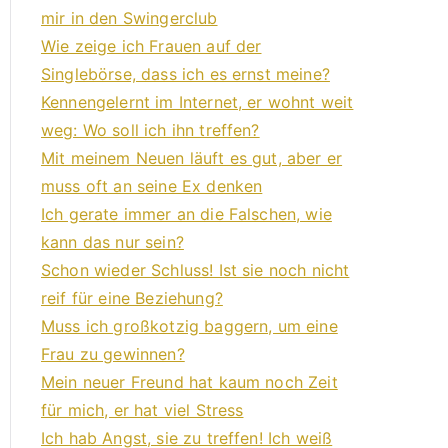
mir in den Swingerclub
Wie zeige ich Frauen auf der
Singlebörse, dass ich es ernst meine?
Kennengelernt im Internet, er wohnt weit
weg: Wo soll ich ihn treffen?
Mit meinem Neuen läuft es gut, aber er
muss oft an seine Ex denken
Ich gerate immer an die Falschen, wie
kann das nur sein?
Schon wieder Schluss! Ist sie noch nicht
reif für eine Beziehung?
Muss ich großkotzig baggern, um eine
Frau zu gewinnen?
Mein neuer Freund hat kaum noch Zeit
für mich, er hat viel Stress
Ich hab Angst, sie zu treffen! Ich weiß