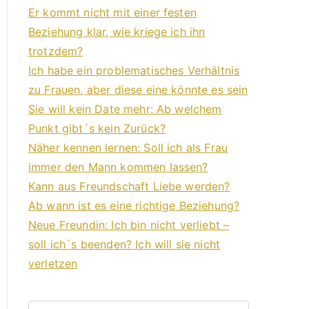
Er kommt nicht mit einer festen
Beziehung klar, wie kriege ich ihn
trotzdem?
Ich habe ein problematisches Verhältnis
zu Frauen, aber diese eine könnte es sein
Sie will kein Date mehr: Ab welchem
Punkt gibt´s kein Zurück?
Näher kennen lernen: Soll ich als Frau
immer den Mann kommen lassen?
Kann aus Freundschaft Liebe werden?
Ab wann ist es eine richtige Beziehung?
Neue Freundin: Ich bin nicht verliebt –
soll ich´s beenden? Ich will sie nicht
verletzen