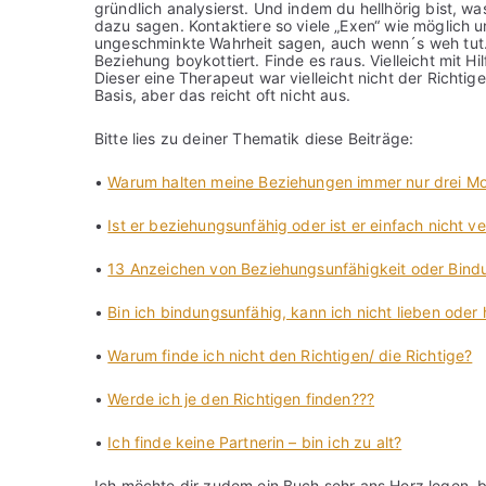
gründlich analysierst. Und indem du hellhörig bist, w
dazu sagen. Kontaktiere so viele „Exen“ wie möglich un
ungeschminkte Wahrheit sagen, auch wenn´s weh tut. 
Beziehung boykottiert. Finde es raus. Vielleicht mit H
Dieser eine Therapeut war vielleicht nicht der Richtige
Basis, aber das reicht oft nicht aus.
Bitte lies zu deiner Thematik diese Beiträge:
•
Warum halten meine Beziehungen immer nur drei M
•
Ist er beziehungsunfähig oder ist er einfach nicht ve
•
13 Anzeichen von Beziehungsunfähigkeit oder Bin
•
Bin ich bindungsunfähig, kann ich nicht lieben oder 
•
Warum finde ich nicht den Richtigen/ die Richtige?
•
Werde ich je den Richtigen finden???
•
Ich finde keine Partnerin – bin ich zu alt?
Ich möchte dir zudem ein Buch sehr ans Herz legen, b