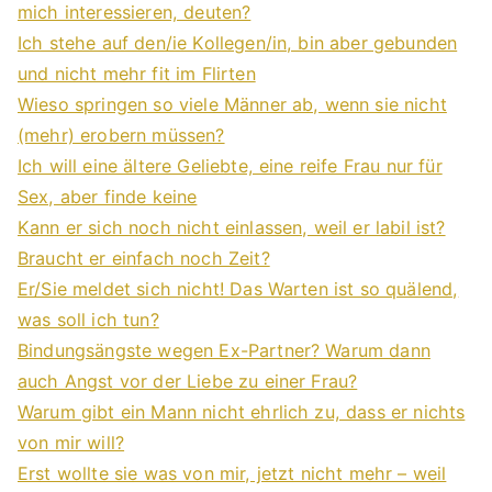
mich interessieren, deuten?
Ich stehe auf den/ie Kollegen/in, bin aber gebunden
und nicht mehr fit im Flirten
Wieso springen so viele Männer ab, wenn sie nicht
(mehr) erobern müssen?
Ich will eine ältere Geliebte, eine reife Frau nur für
Sex, aber finde keine
Kann er sich noch nicht einlassen, weil er labil ist?
Braucht er einfach noch Zeit?
Er/Sie meldet sich nicht! Das Warten ist so quälend,
was soll ich tun?
Bindungsängste wegen Ex-Partner? Warum dann
auch Angst vor der Liebe zu einer Frau?
Warum gibt ein Mann nicht ehrlich zu, dass er nichts
von mir will?
Erst wollte sie was von mir, jetzt nicht mehr – weil