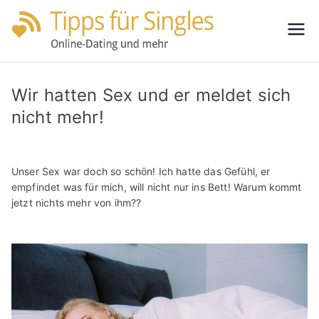
Zum
Inhalt
Tipps
Partnersuche
springen
leicht gemacht
für
Wir hatten Sex und er meldet sich
Single
nicht mehr!
s
Unser Sex war doch so schön! Ich hatte das Gefühl, er
empfindet was für mich, will nicht nur ins Bett! Warum kommt
jetzt nichts mehr von ihm??