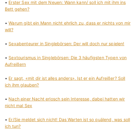
•
Erster Sex mit dem Neuen: Wann kann/ soll ich mit ihm ins
Bett gehen?
•
Warum gibt ein Mann nicht ehrlich zu, dass er nichts von mir
will?
•
Sexabenteurer in Singlebörsen: Der will doch nur spielen!
•
Sextourismus in Singlebörsen: Die 3 häufigsten Typen von
Aufreißern
•
Er sagt, «mit dir ist alles anders». Ist er ein Aufreißer? Soll
ich ihm glauben?
•
Nach einer Nacht erlosch sein Interesse, dabei hatten wir
nicht mal Sex
•
Er/Sie meldet sich nicht! Das Warten ist so quälend, was soll
ich tun?