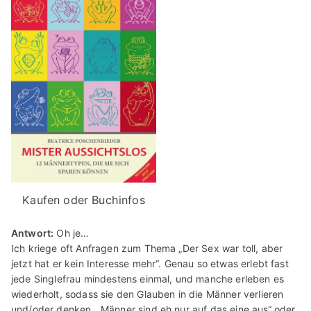
Kaufen oder Buchinfos
Antwort:
Oh je…
Ich kriege oft Anfragen zum Thema „Der Sex war toll, aber
jetzt hat er kein Interesse mehr“. Genau so etwas erlebt fast
jede Singlefrau mindestens einmal, und manche erleben es
wiederholt, sodass sie den Glauben in die Männer verlieren
und/oder denken, „Männer sind eh nur auf das eine aus“ oder