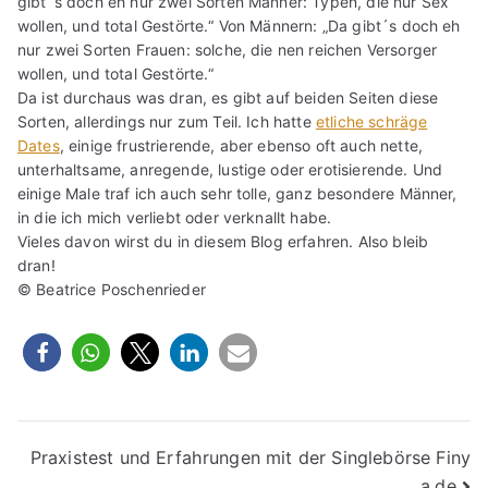
gibt´s doch eh nur zwei Sorten Männer: Typen, die nur Sex
wollen, und total Gestörte.“ Von Männern: „Da gibt´s doch eh
nur zwei Sorten Frauen: solche, die nen reichen Versorger
wollen, und total Gestörte.“
Da ist durchaus was dran, es gibt auf beiden Seiten diese
Sorten, allerdings nur zum Teil. Ich hatte
etliche schräge
Dates
, einige frustrierende, aber ebenso oft auch nette,
unterhaltsame, anregende, lustige oder erotisierende. Und
einige Male traf ich auch sehr tolle, ganz besondere Männer,
in die ich mich verliebt oder verknallt habe.
Vieles davon wirst du in diesem Blog erfahren. Also bleib
dran!
© Beatrice Poschenrieder
Beitragsnavigation
Praxistest und Erfahrungen mit der Singlebörse Finy
a.de