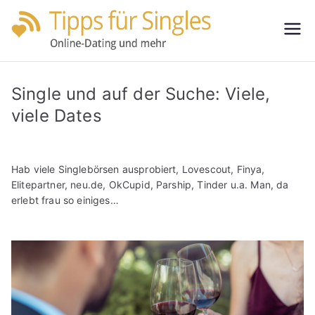
Zum
Inhalt
Tipps
Partnersuche
springen
leicht gemacht
für
Single und auf der Suche: Viele,
Single
viele Dates
s
Hab viele Singlebörsen ausprobiert, Lovescout, Finya,
Elitepartner, neu.de, OkCupid, Parship, Tinder u.a. Man, da
erlebt frau so einiges…