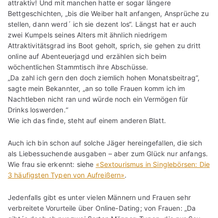
attraktiv! Und mit manchen hatte er sogar längere
Bettgeschichten, „bis die Weiber halt anfangen, Ansprüche zu
stellen, dann werd´ ich sie dezent los“. Längst hat er auch
zwei Kumpels seines Alters mit ähnlich niedrigem
Attraktivitätsgrad ins Boot geholt, sprich, sie gehen zu dritt
online auf Abenteuerjagd und erzählen sich beim
wöchentlichen Stammtisch ihre Abschüsse.
„Da zahl ich gern den doch ziemlich hohen Monatsbeitrag“,
sagte mein Bekannter, „an so tolle Frauen komm ich im
Nachtleben nicht ran und würde noch ein Vermögen für
Drinks loswerden.“
Wie ich das finde, steht auf einem anderen Blatt.
Auch ich bin schon auf solche Jäger hereingefallen, die sich
als Liebessuchende ausgaben – aber zum Glück nur anfangs.
Wie frau sie erkennt: siehe
«Sextourismus in Singlebörsen: Die
3 häufigsten Typen von Aufreißern»
.
Jedenfalls gibt es unter vielen Männern und Frauen sehr
verbreitete Vorurteile über Online-Dating; von Frauen: „Da