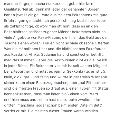
manche länger, manche nur kurz. Ich gebe hier kein
Qualitätsurteil ab, denn mit jeder der genannten Börsen
haben jeweils einige Leute aus meinem Bekanntenkreis gute
Erfahrungen gemacht. Ich persönlich mag kostenlose lieber
als zahlpflichtige, obwohl man oft hört, dass es an den
Bezahlbörsen seriöser zugehe: Männer bekommen nicht so
viele Angebote von Fake-Frauen, die ihnen das Geld aus der
Tasche ziehen wollen, Frauen nicht so viele obszöne Offerten.
Was die männlichen User und die bildhübschen Fakefrauen
aus Russland, Afrika, Südamerika und sonstwoher betrifft,
mag das stimmen – aber die Sextouristen gibt es glaube ich
in jeder Börse. Ein Bekannter von mir ist seit Jahren Mitglied
bei Elitepartner und nutzt es rein für Sexkontakte; er ist 55,
klein, dick, grau und faltig und würde in der freien Wildbahn
sicher kaum einen Beutezug machen, aber „auf Elitepartner
sind die meisten Frauen so drauf aus, einen Typen mit Status
kennenzulernen, dass man ihnen bloß einen vom Pferd
erzählen muss und schon hast du sie beim zweiten oder
dritten, manchmal sogar schon beim ersten Date im Bett“,
verriet er mir. Die meisten dieser Frauen waren wirklich