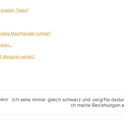
e besten Tipps?
kleine Machtspiele normal?
zungen…
auf Abstand gehen?
ewor
Ich sehe immer gleich schwarz und vergifte dadur
ch meine Beziehungen