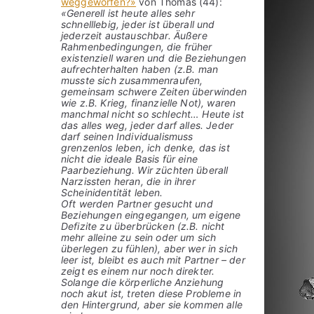
weggeworfen?»
von Thomas (44):
«Generell ist heute alles sehr
schnelllebig, jeder ist überall und
jederzeit austauschbar. Äußere
Rahmenbedingungen, die früher
existenziell waren und die Beziehungen
aufrechterhalten haben (z.B. man
musste sich zusammenraufen,
gemeinsam schwere Zeiten überwinden
wie z.B. Krieg, finanzielle Not), waren
manchmal nicht so schlecht… Heute ist
das alles weg, jeder darf alles. Jeder
darf seinen Individualismuss
grenzenlos leben, ich denke, das ist
nicht die ideale Basis für eine
Paarbeziehung. Wir züchten überall
Narzissten heran, die in ihrer
Scheinidentität leben.
Oft werden Partner gesucht und
Beziehungen eingegangen, um eigene
Defizite zu überbrücken (z.B. nicht
mehr alleine zu sein oder um sich
überlegen zu fühlen), aber wer in sich
leer ist, bleibt es auch mit Partner – der
zeigt es einem nur noch direkter.
Solange die körperliche Anziehung
noch akut ist, treten diese Probleme in
den Hintergrund, aber sie kommen alle