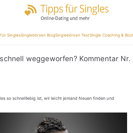
Partnersuc
Tipp
 für Singles
Singlebörsen Blog
Singlebörsen Test
Single Coaching & Büc
schnell weggeworfen? Kommentar Nr.
es so schnelllebig ist, wir leicht jemand Neuen finden und