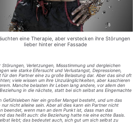
räuchten eine Therapie, aber verstecken ihre Störungen
lieber hinter einer Fassade
ür Störungen, Verletzungen, Missstimmung und dergleichen
ngen wie starke Eifersucht und Verlustangst, Depressionen,
 für den Partner eine zu große Belastung dar. Aber das sind oft
hten; viele wissen um ihre Unzulänglichkeiten, aber kaschieren
erem. Manche belasten ihr Leben lang andere, vor allem den
Beziehung in die nächste, statt bei sich selbst ans Eingemachte
m Gefühlsleben hier ein großer Mangel besteht, und um das
ur nicht alleine sein. Aber all dies kann ein Partner nicht
dann beendet, wenn man an dem Punkt ist, dass man das
d das heißt auch: die Beziehung hatte nie eine echte Basis.
lbst liebt; das bedeutet auch, sich gut um sich selbst zu