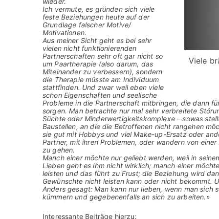
wieder.
Ich vermute, es gründen sich viele
feste Beziehungen heute auf der
Grundlage falscher Motive/
Motivationen.
Aus meiner Sicht geht es bei sehr
vielen nicht funktionierenden
Partnerschaften sehr oft gar nicht so
Viele b
um Paartherapie (also darum, das
Miteinander zu verbessern), sondern
die Therapie müsste am Individuum
stattfinden. Und zwar weil eben viele
schon Eigenschaften und seelische
Probleme in die Partnerschaft mitbringen, die dann f
sorgen. Man betrachte nur mal sehr verbreitete Störu
Süchte oder Minderwertigkeitskomplexe – sowas stellt
Baustellen, an die die Betroffenen nicht rangehen möc
sie gut mit Hobbys und viel Make-up-Ersatz oder and
Partner, mit ihren Problemen, oder wandern von einer 
zu gehen.
Manch einer möchte nur geliebt werden, weil in seine
Lieben geht es ihm nicht wirklich; manch einer möchte n
leisten und das führt zu Frust; die Beziehung wird 
Gewünschte nicht leisten kann oder nicht bekommt. Un
Anders gesagt: Man kann nur lieben, wenn man sich se
kümmern und gegebenenfalls an sich zu arbeiten.»
Interessante Beiträge hierzu: