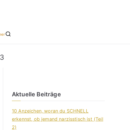
he leicht gemacht
s für Singles
her
 3
Aktuelle Beiträge
10 Anzeichen, woran du SCHNELL
erkennst, ob jemand narzisstisch ist (Teil
2)