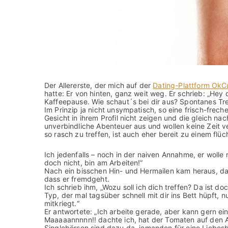
Der Allererste, der mich auf der
Dating-Plattform OkC
hatte: Er von hinten, ganz weit weg. Er schrieb: „Hey
Kaffeepause. Wie schaut´s bei dir aus? Spontanes Tre
Im Prinzip ja nicht unsympatisch, so eine frisch-freche
Gesicht in ihrem Profil nicht zeigen und die gleich na
unverbindliche Abenteuer aus und wollen keine Zeit verl
so rasch zu treffen, ist auch eher bereit zu einem flü
Ich jedenfalls – noch in der naiven Annahme, er wolle
doch nicht, bin am Arbeiten!“
Nach ein bisschen Hin- und Hermailen kam heraus, da
dass er fremdgeht.
Ich schrieb ihm, „Wozu soll ich dich treffen? Da ist 
Typ, der mal tagsüber schnell mit dir ins Bett hüpft, n
mitkriegt.“
Er antwortete: „Ich arbeite gerade, aber kann gern ei
Maaaaannnnn!! dachte ich, hat der Tomaten auf den A
Singlebörsen sind dazu da, jemanden für eine Liebesb