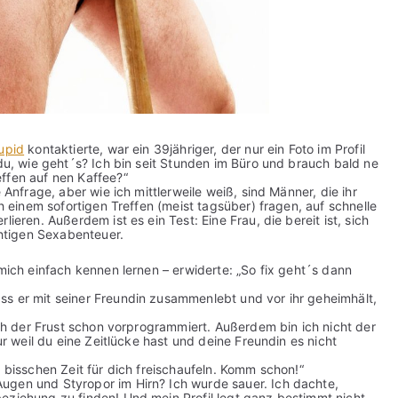
upid
kontaktierte, war ein 39jähriger, der nur ein Foto im Profil
 du, wie geht´s? Ich bin seit Stunden im Büro und brauch bald ne
ffen auf nen Kaffee?“
 Anfrage, aber wie ich mittlerweile weiß, sind Männer, die ihr
ch einem sofortigen Treffen (meist tagsüber) fragen, auf schnelle
ieren. Außerdem ist es ein Test: Eine Frau, die bereit ist, sich
chtigen Sexabenteuer.
 mich einfach kennen lernen – erwiderte: „So fix geht´s dann
ss er mit seiner Freundin zusammenlebt und vor ihr geheimhält,
doch der Frust schon vorprogrammiert. Außerdem bin ich nicht der
ur weil du eine Zeitlücke hast und deine Freundin es nicht
n bisschen Zeit für dich freischaufeln. Komm schon!“
ugen und Styropor im Hirn? Ich wurde sauer. Ich dachte,
eziehung zu finden! Und mein Profil legt ganz bestimmt nicht