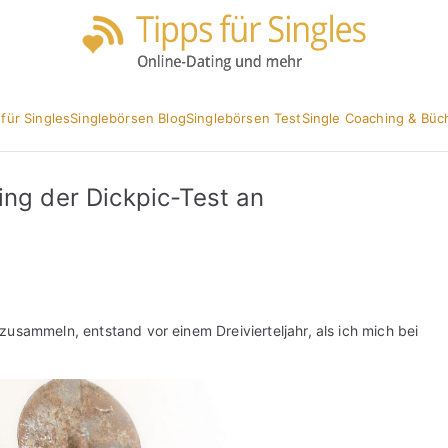
Partnersuc
Tipp
 für Singles
Singlebörsen Blog
Singlebörsen Test
Single Coaching & Büc
ing der Dickpic-Test an
usammeln, entstand vor einem Dreivierteljahr, als ich mich bei