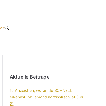
he leicht gemacht
s für Singles
her
Aktuelle Beiträge
10 Anzeichen, woran du SCHNELL
erkennst, ob jemand narzisstisch ist (Teil
2)