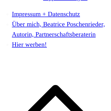
Impressum + Datenschutz
Über mich, Beatrice Poschenrieder,
Autorin, Partnerschaftsberaterin
Hier werben!