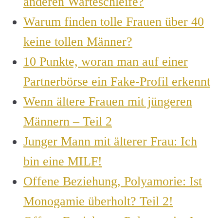
anderen Warteschleife?
Warum finden tolle Frauen über 40
keine tollen Männer?
10 Punkte, woran man auf einer
Partnerbörse ein Fake-Profil erkennt
Wenn ältere Frauen mit jüngeren
Männern – Teil 2
Junger Mann mit älterer Frau: Ich
bin eine MILF!
Offene Beziehung, Polyamorie: Ist
Monogamie überholt? Teil 2!