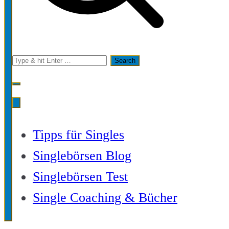
Search
for:
Tipps für Singles
Singlebörsen Blog
Singlebörsen Test
Single Coaching & Bücher