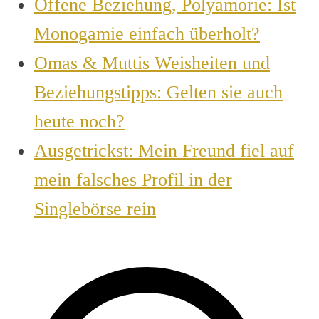
Offene Beziehung, Polyamorie: Ist
Monogamie einfach überholt?
Omas & Muttis Weisheiten und
Beziehungstipps: Gelten sie auch
heute noch?
Ausgetrickst: Mein Freund fiel auf
mein falsches Profil in der
Singlebörse rein