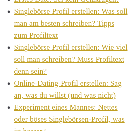
Singlebörse Profil erstellen: Was soll
man am besten schreiben? Tipps
zum Profiltext
Singlebörse Profil erstellen: Wie viel
soll man schreiben? Muss Profiltext
denn sein?
Online-Dating-Profil erstellen: Sag
an, was du willst (und was nicht)
Experiment eines Mannes: Nettes
oder böses Singlebörsen-Profil, was