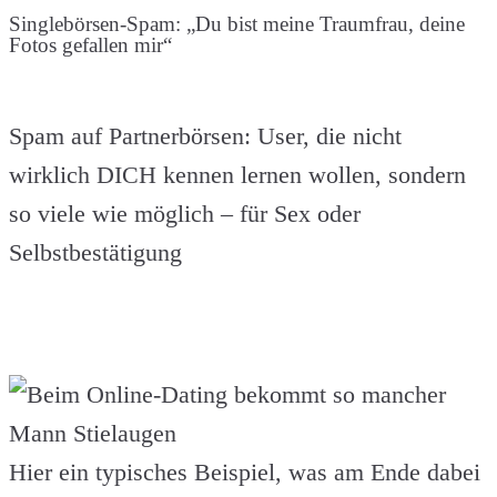
Singlebörsen-Spam: „Du bist meine Traumfrau, deine
Fotos gefallen mir“
Spam auf Partnerbörsen: User, die nicht
wirklich DICH kennen lernen wollen, sondern
so viele wie möglich – für Sex oder
Selbstbestätigung
Hier ein typisches Beispiel, was am Ende dabei