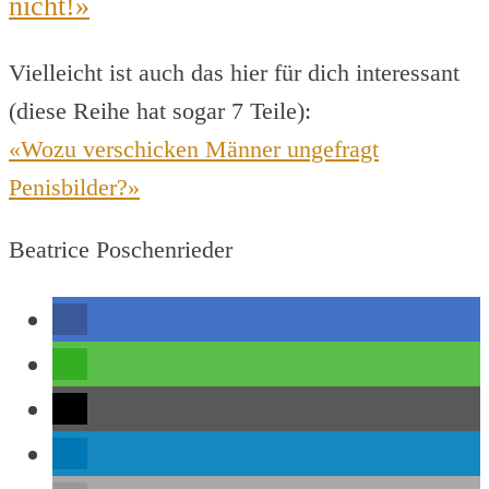
nicht!»
Vielleicht ist auch das hier für dich interessant
(diese Reihe hat sogar 7 Teile):
«Wozu verschicken Männer ungefragt
Penisbilder?»
Beatrice Poschenrieder