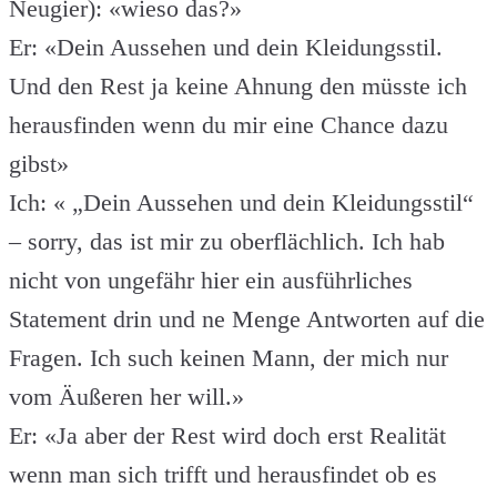
Neugier): «wieso das?»
Er: «Dein Aussehen und dein Kleidungsstil.
Und den Rest ja keine Ahnung den müsste ich
herausfinden wenn du mir eine Chance dazu
gibst»
Ich: « „Dein Aussehen und dein Kleidungsstil“
– sorry, das ist mir zu oberflächlich. Ich hab
nicht von ungefähr hier ein ausführliches
Statement drin und ne Menge Antworten auf die
Fragen. Ich such keinen Mann, der mich nur
vom Äußeren her will.»
Er: «Ja aber der Rest wird doch erst Realität
wenn man sich trifft und herausfindet ob es