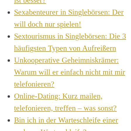
ist besser?
Sexabenteurer in Singlebörsen: Der
will doch nur spielen!
Sextourismus in Singlebörsen: Die 3
häufigsten Typen von Aufreißern
Unkooperative Geheimniskrämer:
Warum will er einfach nicht mit mir
telefonieren?
Online-Dating: Kurz mailen,
telefonieren, treffen – was sonst?
Bin ich in der Warteschleife einer