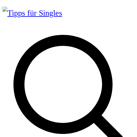
Zum
Inhalt
springen
Tipps für Singles
Partnersuche leicht gemacht