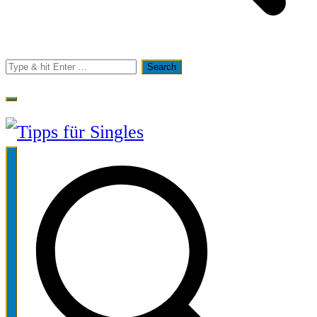
Search
for:
Tipps für Singles
Partnersuche leicht gemacht