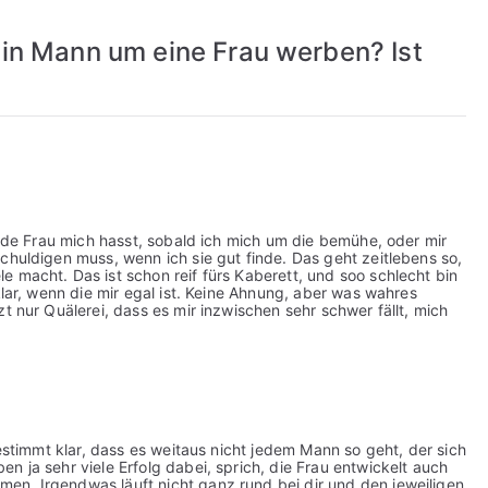
ein Mann um eine Frau werben? Ist
 jede Frau mich hasst, sobald ich mich um die bemühe, oder mir
chuldigen muss, wenn ich sie gut finde. Das geht zeitlebens so,
e macht. Das ist schon reif fürs Kaberett, und soo schlecht bin
klar, wenn die mir egal ist. Keine Ahnung, aber was wahres
zt nur Quälerei, dass es mir inzwischen sehr schwer fällt, mich
bestimmt klar, dass es weitaus nicht jedem Mann so geht, der sich
n ja sehr viele Erfolg dabei, sprich, die Frau entwickelt auch
en. Irgendwas läuft nicht ganz rund bei dir und den jeweiligen