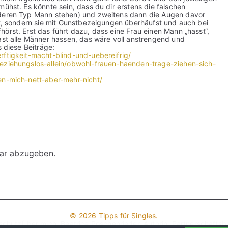
mühst. Es könnte sein, dass du dir erstens die falschen
anderen Typ Mann stehen) und zweitens dann die Augen davor
eht, sondern sie mit Gunstbezeigungen überhäufst und auch bei
örst. Erst das führt dazu, dass eine Frau einen Mann „hasst“,
fast alle Männer hassen, das wäre voll anstrengend und
s diese Beiträge:
rftigkeit-macht-blind-und-uebereifrig/
beziehungslos-allein/obwohl-frauen-haenden-trage-ziehen-sich-
en-mich-nett-aber-mehr-nicht/
ar abzugeben.
© 2026
Tipps für Singles
.
schutz
Über mich, Beatrice Poschenrieder, Autorin, Partnerschaftsb