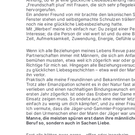
„Freundschaft plus“ mit Frauen, die sich sehr pflegelei
hervorgerufen.
Ein anderer Freund von mir brachte den lakonischen S
Fenster stehen und selbstgemachte Schnulzen trällern?
noch nie eine glückliche Liebesbeziehung hatte.
Mit „Werben“ meine ich einfach nur: Du zeigst einer Per
Interesse; da die Person dir viel wert ist und du eine Bi
Zeit, Aufmerksamkeit, Zuwendung, Energie, Gefühle 
Wenn ich alle Beziehungen meines Lebens Revue passi
Partnerschaften immer mit Männern, die sich am An
bemühen mussten, etwa weil ich zögerlich war oder gr
Richtige für mich sei. Hingegen alle Beziehungsversuc
zu glücklichen Liebesgeschichten – etwa weil der Man
ihn verlor.
Praktisch alle meine Freundinnen und Bekanntinnen be
Trotz aller Emanzipation scheint es in der Natur fast a
verlieben und einen nachhaltigen Bindungswunsch ent
ersten Jahr zögerlich ist oder das Erobern der Dame 
Einsatz zeigen muss. So endete auch eine meiner let
einfach zu wenig um dich kämpfen“, und zu einer Fra
Ich vermute, dass die Jäger-und-Sammler-Programmie
bei den Urmenschen eher der Mann der Jäger war un
Manne, die meisten spüren erst dann ihre männliche K
Beruf so, sondern auch in Sachen Liebe
.
Fast alle hätten zwar gerne – offen oder insgeheim –