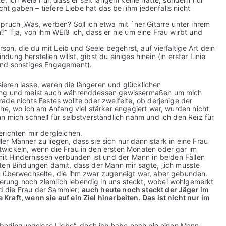
cht gaben – tiefere Liebe hat das bei ihm jedenfalls nicht
pruch „Was, werben? Soll ich etwa mit ´ner Gitarre unter ihrem
“ Tja, von ihm WEIß ich, dass er nie um eine Frau wirbt und
son, die du mit Leib und Seele begehrst, auf vielfältige Art dein
ndung herstellen willst, gibst du einiges hinein (in erster Linie
und sonstiges Engagement).
eren lasse, waren die längeren und glücklichen
fang und meist auch währenddessen gewissermaßen um mich
ade nichts Festes wollte oder zweifelte, ob derjenige der
he, wo ich am Anfang viel stärker engagiert war, wurden nicht
n mich schnell für selbstverständlich nahm und ich den Reiz für
richten mir dergleichen.
ller Männer zu liegen, dass sie sich nur dann stark in eine Frau
wickeln, wenn die Frau in den ersten Monaten oder gar im
mit Hindernissen verbunden ist und der Mann in beiden Fällen
zten Bindungen damit, dass der Mann mir sagte, „ich musste
u überwechselte, die ihm zwar zugeneigt war, aber gebunden.
rung noch ziemlich lebendig in uns steckt, wobei wohlgemerkt
d die Frau der Sammler;
auch heute noch steckt der Jäger im
raft, wenn sie auf ein Ziel hinarbeiten. Das ist nicht nur im
 „bedingungslose Liebe“, doch ich habe noch nie einen Mann