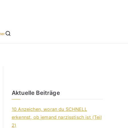
he leicht gemacht
s für Singles
her
Aktuelle Beiträge
10 Anzeichen, woran du SCHNELL
erkennst, ob jemand narzisstisch ist (Teil
2)