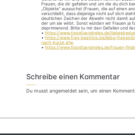
Frauen, die dir gefallen und um die du dich be
„Objekte“ aussuchst (Frauen, die auf einen 
verschließt, dass diejenige nicht auf dich st
deutlichen Zeichen der Abwehr nicht damit aufh
der um sie wirbt. Sonst würden wir Frauen ja 
deprimierend. Bitte tu mir den Gefallen und lie
•
https://www.tippsfuersingles.de/liebesbedue
•
https://www.frag-beatrice.de/liebe-fragen/
nach-kurze.php
•
https://www.tippsfuersingles.de/frauen-find
Schreibe einen Kommentar
Du musst
angemeldet
sein, um einen Komment
Impressum + Daten