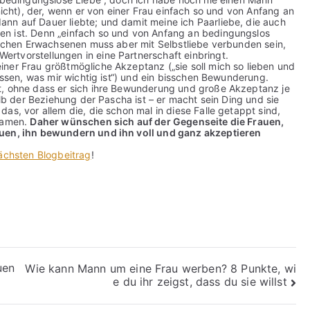
nicht), der, wenn er von einer Frau einfach so und von Anfang an
nn auf Dauer liebte; und damit meine ich Paarliebe, die auch
en ist. Denn „einfach so und von Anfang an bedingungslos
wischen Erwachsenen muss aber mit Selbstliebe verbunden sein,
rtvorstellungen in eine Partnerschaft einbringt.
ner Frau größtmögliche Akzeptanz („sie soll mich so lieben und
lassen, was mir wichtig ist“) und ein bisschen Bewunderung.
t, ohne dass er sich ihre Bewunderung und große Akzeptanz je
alb der Beziehung der Pascha ist – er macht sein Ding und sie
as, vor allem die, die schon mal in diese Falle getappt sind,
ekamen.
Daher wünschen sich auf der Gegenseite die Frauen,
auen, ihn bewundern und ihn voll und ganz akzeptieren
nächsten Blogbeitrag
!
uen
Wie kann Mann um eine Frau werben? 8 Punkte, wi
e du ihr zeigst, dass du sie willst