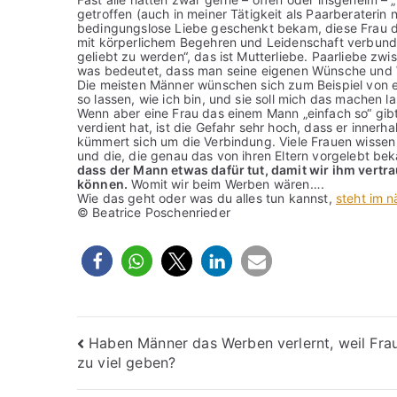
getroffen (auch in meiner Tätigkeit als Paarberaterin 
bedingungslose Liebe geschenkt bekam, diese Frau da
mit körperlichem Begehren und Leidenschaft verbund
geliebt zu werden“, das ist Mutterliebe. Paarliebe z
was bedeutet, dass man seine eigenen Wünsche und We
Die meisten Männer wünschen sich zum Beispiel von ei
so lassen, wie ich bin, und sie soll mich das machen 
Wenn aber eine Frau das einem Mann „einfach so“ gib
verdient hat, ist die Gefahr sehr hoch, dass er innerh
kümmert sich um die Verbindung. Viele Frauen wissen d
und die, die genau das von ihren Eltern vorgelebt b
dass der Mann etwas dafür tut, damit wir ihm vertr
können.
Womit wir beim Werben wären….
Wie das geht oder was du alles tun kannst,
steht im 
© Beatrice Poschenrieder
Beitragsnavigation
Haben Männer das Werben verlernt, weil Fra
zu viel geben?