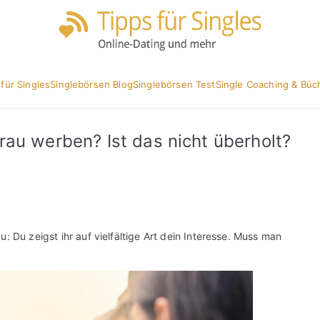
Partnersuc
Tipp
 für Singles
Singlebörsen Blog
Singlebörsen Test
Single Coaching & Büc
au werben? Ist das nicht überholt?
: Du zeigst ihr auf vielfältige Art dein Interesse. Muss man