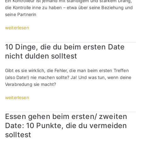
Ein Kontrolleur ist jemand mit ständigem und starkem Drang,
t
die Kontrolle inne zu haben – etwa über seine Beziehung und
a
seine Partnerin
n
e
„
weiterlesen
s
S
T
c
r
10 Dinge, die du beim ersten Date
h
e
nicht dulden solltest
r
f
ä
f
g
Gibt es sie wirklich, die Fehler, die man beim ersten Treffen
e
e
(also Date!) nie machen sollte? Ja! Und was tun, wenn deine
n
D
Verabredung sie macht?
,
a
s
t
„
weiterlesen
p
e
1
o
s
0
n
Essen gehen beim ersten/ zweiten
:
D
t
Date: 10 Punkte, die du vermeiden
D
i
a
e
n
n
solltest
r
g
e