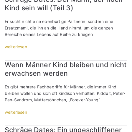
g
f
a
e
a
Kind sein will (Teil 3)
:
r
u
s
s
S
e
s
T
s
o
i
Er sucht nicht eine ebenbürtige Partnerin, sondern eine
?
r
d
l
w
Ersatzmami, die ihn an die Hand nimmt, um die ganzen
T
e
u
l
i
Bereiche seines Lebens auf Reihe zu kriegen
e
f
d
i
l
i
f
i
c
l
„
weiterlesen
l
e
r
h
i
S
2
n
e
i
g
c
“
ü
i
Wenn Männer Kind bleiben und nicht
h
e
h
b
n
n
erwachsen werden
r
r
e
T
/
O
ä
r
r
s
n
g
Es gibt mehrere Fachbegriffe für Männer, die immer Kind
g
e
i
e
e
bleiben wollen und sich oft kindisch verhalten: Kiddult, Peter-
e
f
e
-
D
Pan-Syndrom, Muttersöhnchen, „Forever-Young“
h
f
t
N
a
e
e
r
i
t
„
weiterlesen
n
n
e
g
e
W
s
s
f
h
s
e
o
p
Schräge Dates: Ein ungeschliffener
f
t
:
n