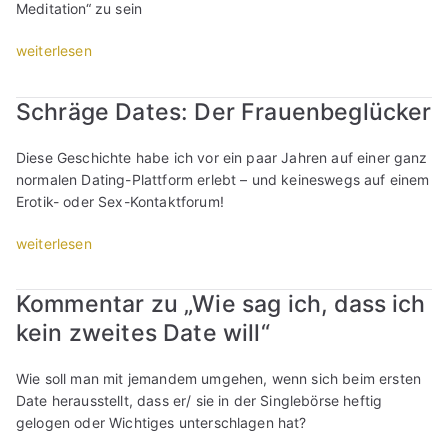
ä
D
e
Meditation“ zu sein
g
a
r
e
t
„
weiterlesen
(
r
e
S
T
m
s
c
e
Schräge Dates: Der Frauenbeglücker
e
:
h
i
i
D
r
l
s
Diese Geschichte habe ich vor ein paar Jahren auf einer ganz
e
ä
2
t
normalen Dating-Plattform erlebt – und keineswegs auf einem
r
g
)
e
Erotik- oder Sex-Kontaktforum!
H
e
“
r
e
D
„
weiterlesen
“
r
a
S
z
t
c
v
e
Kommentar zu „Wie sag ich, dass ich
h
e
s
kein zweites Date will“
r
r
:
ä
l
D
g
o
Wie soll man mit jemandem umgehen, wenn sich beim ersten
e
e
r
Date herausstellt, dass er/ sie in der Singlebörse heftig
r
D
e
gelogen oder Wichtiges unterschlagen hat?
F
a
n
r