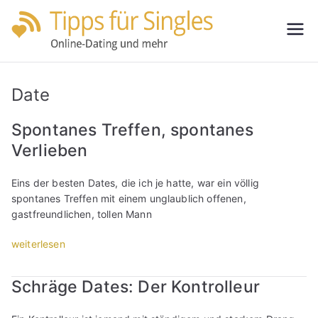
Zum
Inhalt
Tipps
Partnersuche
springen
leicht gemacht
für
Date
Single
Spontanes Treffen, spontanes
Verlieben
s
Eins der besten Dates, die ich je hatte, war ein völlig
spontanes Treffen mit einem unglaublich offenen,
gastfreundlichen, tollen Mann
„
weiterlesen
S
p
Schräge Dates: Der Kontrolleur
o
n