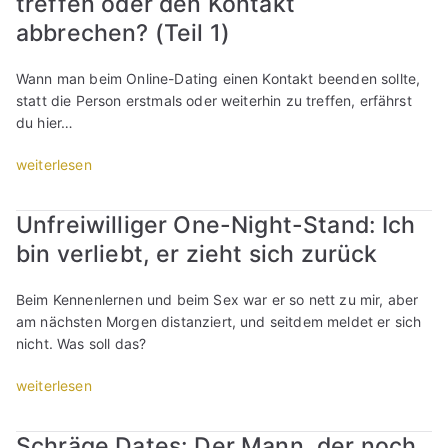
treffen oder den Kontakt
u
r
f
n
i
n
abbrechen? (Teil 1)
&
ü
e
n
k
F
r
n
e
t
r
Wann man beim Online-Dating einen Kontakt beenden sollte,
s
A
-
e
a
statt die Person erstmals oder weiterhin zu treffen, erfährst
K
l
D
,
u
du hier…
e
l
a
w
e
n
t
t
o
n
„
weiterlesen
n
a
i
r
?
O
e
g
n
a
(
n
n
s
g
Unfreiwilliger One-Night-Stand: Ich
n
T
l
l
n
i
d
bin verliebt, er zieht sich zurück
e
i
e
e
n
u
i
n
r
u
e
m
l
e
Beim Kennenlernen und beim Sex war er so nett zu mir, aber
n
r
i
e
2
-
am nächsten Morgen distanziert, und seitdem meldet er sich
e
o
n
r
)
D
nicht. Was soll das?
n
t
r
k
“
a
?
i
e
s
t
„
weiterlesen
“
k
e
t
i
U
e
l
,
n
n
r
l
d
Schräge Dates: Der Mann, der noch