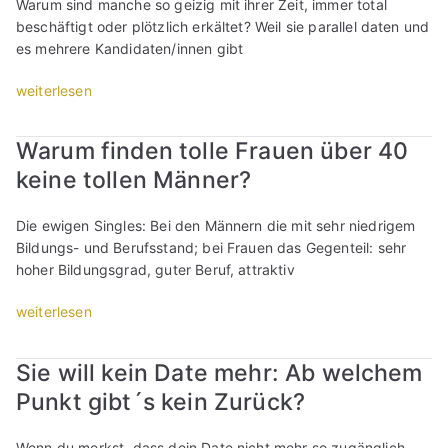
e
Warum sind manche so geizig mit ihrer Zeit, immer total
:
n
…
-
beschäftigt oder plötzlich erkältet? Weil sie parallel daten und
D
i
b
D
es mehrere Kandidaten/innen gibt
i
c
i
a
e
h
n
t
„
weiterlesen
3
t
?
i
B
h
e
“
n
i
Warum finden tolle Frauen über 40
ä
h
g
n
u
r
keine tollen Männer?
:
i
f
l
K
c
i
i
u
h
Die ewigen Singles: Bei den Männern die mit sehr niedrigem
g
c
r
i
Bildungs- und Berufsstand; bei Frauen das Gegenteil: sehr
s
h
z
n
hoher Bildungsgrad, guter Beruf, attraktiv
t
z
m
d
e
u
a
e
„
weiterlesen
n
,
i
r
W
T
d
l
W
a
Sie will kein Date mehr: Ab welchem
y
a
e
a
r
p
s
n
Punkt gibt´s kein Zurück?
r
u
e
s
,
t
m
n
e
t
e
f
Wenn du merkst, dass dein Date nicht mehr so zugänglich