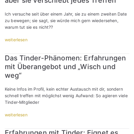
aber sie verschiebt jedes Treffen
“
b
…
i
a
t
“
n
n
´
Ich versuche seit über einem Jahr, sie zu einem zweiten Date
D
?
n
s
zu bewegen; sie sagt, sie würde mich gern wiedersehen,
i
D
M
k
warum tut sie es nicht??
e
i
a
e
T
e
n
„
weiterlesen
i
o
T
n
I
n
p
o
u
c
Z
1
p
Das Tinder-Phänomen: Erfahrungen
m
h
u
0
1
mit Überangebot und „Wisch und
e
h
r
d
0
i
a
ü
weg“
e
d
n
b
c
r
e
e
e
k
S
Keine Infos im Profil, kein echter Austausch mit dir, sondern
r
F
m
?
p
schnell treffen mit möglichst wenig Aufwand: So agieren viele
H
r
i
“
r
Tinder-Mitglieder
i
a
c
ü
n
u
h
„
weiterlesen
c
h
w
t
D
h
a
e
o
a
e
l
r
Erfahrungen mit Tinder: Eignet es
t