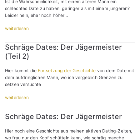
Ist die Wahrscheinlichkeit, mit einem älteren Mann ein
ä
e
t
e
d
E
schlechtes Date zu haben, geringer als mit einem jüngeren?
g
c
,
i
n
i
Leider nein, eher noch höher…
e
h
e
n
i
n
D
e
r
w
c
u
„
weiterlesen
a
n
z
i
h
n
S
t
?
i
l
t
g
c
e
(
e
l
e
e
Schräge Dates: Der Jägermeister
h
s
T
h
(
r
s
(Teil 2)
r
:
e
t
T
w
c
ä
D
i
s
e
a
h
g
Hier kommt die
Fortsetzung der Geschichte
von dem Date mit
e
l
i
i
c
l
e
dem aufdringlichen Mann, wo ich vergeblich Grenzen zu
r
1
c
l
h
i
D
setzen versuchte
W
)
h
3
s
f
a
i
“
z
)
e
f
t
„
weiterlesen
t
u
“
n
e
e
S
z
r
w
n
s
c
b
ü
e
e
Schräge Dates: Der Jägermeister
:
h
o
c
r
r
D
r
l
k
d
D
Hier noch eine Geschichte aus meinen aktiven Dating-Zeiten,
e
ä
d
“
e
i
wo frau nur den Kopf schütteln kann, wie schräg manche
r
g
“