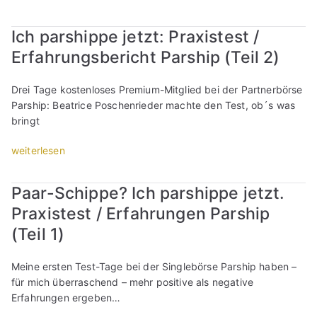
n
a
e
b
I
d
r
n
e
c
Ich parshippe jetzt: Praxistest /
l
u
B
r
h
i
m
a
Erfahrungsbericht Parship (Teil 2)
i
p
c
l
u
c
a
h
ü
s
h
r
Drei Tage kostenloses Premium-Mitglied bei der Partnerbörse
e
g
t
t
s
Parship: Beatrice Poschenrieder machte den Test, ob´s was
S
t
e
ü
h
bringt
i
e
l
b
i
n
r
l
e
p
„
weiterlesen
g
/
e
r
p
I
l
s
!
O
e
c
Paar-Schippe? Ich parshippe jetzt.
e
i
L
k
j
h
b
e
i
C
Praxistest / Erfahrungen Parship
e
p
ö
j
e
u
t
a
(Teil 1)
r
e
b
p
z
r
s
t
e
i
t
s
Meine ersten Test-Tage bei der Singlebörse Parship haben –
e
z
r
d
–
h
für mich überraschend – mehr positive als negative
?
t
g
:
P
i
Erfahrungen ergeben…
“
s
l
M
r
p
c