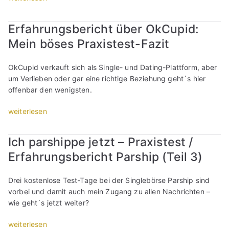
U
i
4
a
M
n
n
.
r
e
Erfahrungsbericht über OkCupid:
t
e
d
n
i
e
s
e
Mein böses Praxistest-Fazit
i
n
r
L
:
c
N
n
e
D
h
e
OkCupid verkauft sich als Single- und Dating-Plattform, aber
e
b
o
t
u
um Verlieben oder gar eine richtige Beziehung geht´s hier
h
e
c
e
e
offenbar den wenigsten.
m
n
h
r
r
u
s
k
n
i
„
weiterlesen
n
“
e
s
s
E
g
i
t
t
r
Ich parshippe jetzt – Praxistest /
“
n
m
e
f
e
i
Erfahrungsbericht Parship (Teil 3)
i
a
s
t
n
h
o
u
e
r
Drei kostenlose Test-Tage bei der Singlebörse Parship sind
f
n
R
u
vorbei und damit auch mein Zugang zu allen Nachrichten –
r
s
i
n
wie geht´s jetzt weiter?
e
,
e
g
u
w
s
s
„
weiterlesen