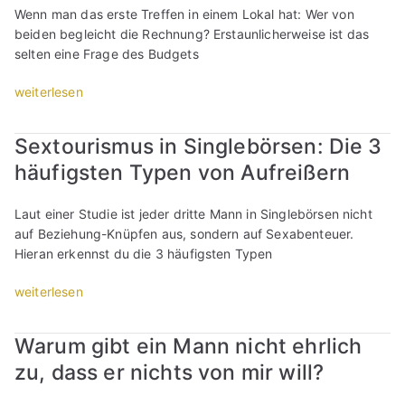
P
s
Wenn man das erste Treffen in einem Lokal hat: Wer von
n
e
u
a
beiden begleicht die Rechnung? Erstaunlicherweise ist das
n
s
n
g
selten eine Frage des Budgets
:
D
k
e
D
a
t
„
weiterlesen
n
a
t
e
E
,
t
e
,
r
d
e
:
Sextourismus in Singlebörsen: Die 3
d
s
a
h
W
i
häufigsten Typen von Aufreißern
t
s
a
e
e
e
s
b
r
d
s
i
e
Laut einer Studie ist jeder dritte Mann in Singlebörsen nicht
b
u
D
c
n
auf Beziehung-Knüpfen aus, sondern auf Sexabenteuer.
e
v
a
h
,
Hieran erkennst du die 3 häufigsten Typen
z
e
t
ü
o
a
r
e
„
weiterlesen
b
h
h
m
:
S
e
n
l
e
S
e
r
e
t
Warum gibt ein Mann nicht ehrlich
i
e
x
g
a
d
d
zu, dass er nichts von mir will?
i
t
e
r
i
e
k
o
w
m
e
n