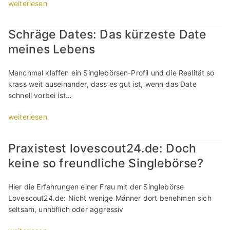
D
e
a
„
weiterlesen
D
a
d
t
W
a
t
e
e
o
Schräge Dates: Das kürzeste Date
t
e
r
w
h
e
w
s
meines Lebens
a
i
w
i
e
r
n
i
l
h
n
b
Manchmal klaffen ein Singlebörsen-Profil und die Realität so
l
l
e
e
e
krass weit auseinander, dass es gut ist, wenn das Date
l
?
n
t
i
schnell vorbei ist…
“
“
:
t
m
“
N
–
e
„
weiterlesen
e
w
r
S
i
a
s
c
Praxistest lovescout24.de: Doch
n
r
t
h
d
u
keine so freundliche Singlebörse?
e
r
a
m
n
ä
n
b
D
g
Hier die Erfahrungen einer Frau mit der Singlebörse
k
r
a
e
Lovescout24.de: Nicht wenige Männer dort benehmen sich
e
a
t
D
seltsam, unhöflich oder aggressiv
!
c
e
a
“
h
?
t