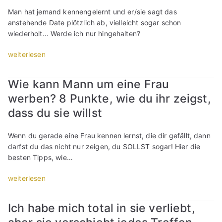
w
W
4
e
s
Man hat jemand kennengelernt und er/sie sagt das
a
a
0
h
t
anstehende Date plötzlich ab, vielleicht sogar schon
s
r
k
r
e
wiederholt… Werde ich nur hingehalten?
s
t
e
:
i
o
e
i
A
n
„
weiterlesen
n
s
n
b
e
H
s
c
e
w
t
ä
t
h
t
e
Wie kann Mann um eine Frau
o
l
?
l
o
l
werben? 8 Punkte, wie du ihr zeigst,
l
t
“
e
l
c
l
e
dass du sie willst
i
l
h
e
r
f
e
e
F
/
e
n
Wenn du gerade eine Frau kennen lernst, die dir gefällt, dann
m
r
s
?
M
darfst du das nicht nur zeigen, du SOLLST sogar! Hier die
P
a
i
“
ä
besten Tipps, wie…
u
u
e
n
n
,
m
„
weiterlesen
n
k
a
i
W
e
t
b
c
i
r
g
e
Ich habe mich total in sie verliebt,
h
e
?
i
r
h
k