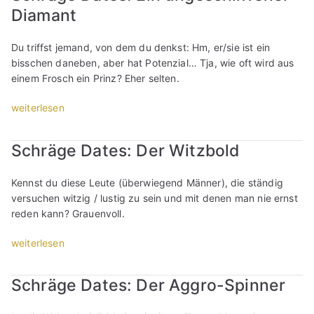
l
a
e
-
Diamant
D
n
l
r
n
S
e
M
t
e
o
t
r
ä
Du triffst jemand, von dem du denkst: Hm, er/sie ist ein
e
n
d
a
M
n
bisschen daneben, aber hat Potenzial… Tja, wie oft wird aus
“
k
e
n
a
n
einem Frosch ein Prinz? Eher selten.
a
r
d
n
e
n
d
:
n
r
„
weiterlesen
n
e
I
,
K
S
s
n
c
d
i
c
t
Schräge Dates: Der Witzbold
K
h
e
n
h
“
o
b
r
d
r
n
i
n
Kennst du diese Leute (überwiegend Männer), die ständig
b
ä
t
n
o
versuchen witzig / lustig zu sein und mit denen man nie ernst
l
g
a
v
c
reden kann? Grauenvoll.
e
e
k
e
h
i
D
„
t
weiterlesen
r
K
b
a
S
a
l
i
e
t
c
b
i
n
n
e
Schräge Dates: Der Aggro-Spinner
h
b
e
d
u
s
r
r
b
s
n
: