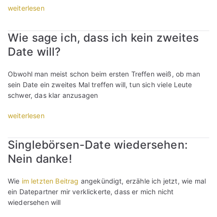
t
„
weiterlesen
e
a
e
K
T
u
s
o
e
e
Wie sage ich, dass ich kein zweites
:
m
i
n
Date will?
D
m
l
b
e
e
2
e
r
n
“
g
Obwohl man meist schon beim ersten Treffen weiß, ob man
F
t
l
sein Date ein zweites Mal treffen will, tun sich viele Leute
r
a
ü
schwer, das klar anzusagen
a
r
c
u
z
„
weiterlesen
k
e
u
W
e
n
„
i
r
Singlebörsen-Date wiedersehen:
b
W
e
(
e
Nein danke!
i
s
T
g
e
a
e
l
s
g
i
Wie
im letzten Beitrag
angekündigt, erzähle ich jetzt, wie mal
ü
a
e
l
ein Datepartner mir verklickerte, dass er mich nicht
c
g
i
2
wiedersehen will
k
i
c
)