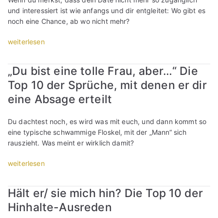
v
r
e
s
i
und interessiert ist wie anfangs und dir entgleitet: Wo gibt es
o
n
l
c
n
noch eine Chance, ab wo nicht mehr?
n
i
e
h
d
A
c
f
l
e
„
weiterlesen
u
h
o
e
n
S
f
t
n
i
t
i
„Du bist eine tolle Frau, aber…“ Die
r
s
i
f
o
e
e
v
e
e
Top 10 der Sprüche, mit denen er dir
l
w
i
o
r
e
l
i
eine Absage erteilt
ß
n
e
i
e
l
e
m
n
n
F
l
Du dachtest noch, es wird was mit euch, und dann kommt so
r
i
,
e
r
k
eine typische schwammige Floskel, mit der „Mann“ sich
n
r
t
r
a
e
rauszieht. Was meint er wirklich damit?
“
w
r
a
u
i
i
e
n
e
n
„
weiterlesen
l
f
d
n
D
„
l
f
e
ü
a
D
?
e
r
b
Hält er/ sie mich hin? Die Top 10 der
t
u
“
n
e
e
e
Hinhalte-Ausreden
b
–
n
r
m
i