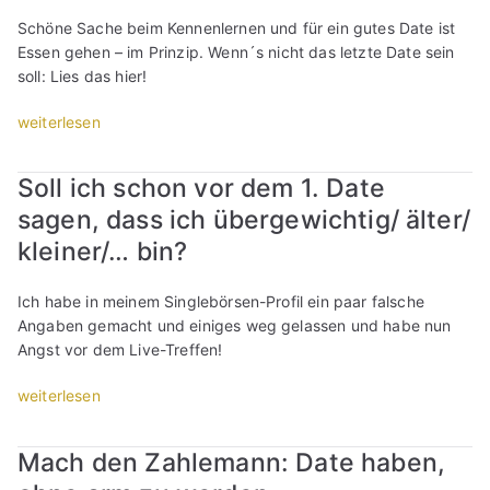
K
e
s
Schöne Sache beim Kennenlernen und für ein gutes Date ist
o
,
V
Essen gehen – im Prinzip. Wenn´s nicht das letzte Date sein
n
d
e
soll: Lies das hier!
t
i
r
r
e
l
„
weiterlesen
o
d
i
E
l
u
e
s
l
Soll ich schon vor dem 1. Date
b
b
s
e
e
e
sagen, dass ich übergewichtig/ älter/
e
u
i
n
n
kleiner/… bin?
r
m
“
g
“
e
e
Ich habe in meinem Singlebörsen-Profil ein paar falsche
r
h
Angaben gemacht und einiges weg gelassen und habe nun
s
e
Angst vor dem Live-Treffen!
t
n
e
b
„
weiterlesen
n
e
S
D
i
o
a
Mach den Zahlemann: Date haben,
m
l
t
e