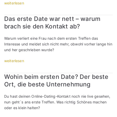
e
c
h
„
weiterlesen
“
r
h
,
S
“
,
d
i
Das erste Date war nett – warum
d
a
n
a
brach sie den Kontakt ab?
s
g
s
s
l
s
i
e
Warum verliert eine Frau nach dem ersten Treffen das
i
c
b
Interesse und meldet sich nicht mehr, obwohl vorher lange hin
c
h
ö
und her geschrieben wurde?
h
k
r
k
e
s
„
weiterlesen
e
i
e
D
i
n
n
a
Wohin beim ersten Date? Der beste
n
z
-
s
z
w
Ort, die beste Unternehmung
D
e
w
e
a
r
e
i
t
s
Du hast deinen Online-Dating-Kontakt noch nie live gesehen,
i
t
e
t
nun geht´s ans erste Treffen. Was richtig Schönes machen
t
e
w
e
oder es klein halten?
e
s
i
D
s