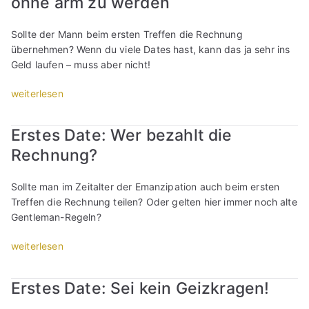
ohne arm zu werden
l
e
r
i
n
s
c
Sollte der Mann beim ersten Treffen die Rechnung
i
t
h
übernehmen? Wenn du viele Dates hast, kann das ja sehr ins
c
e
s
Geld laufen – muss aber nicht!
h
n
c
t
/
h
„
weiterlesen
d
z
o
M
u
w
n
a
l
e
Erstes Date: Wer bezahlt die
v
c
d
i
Rechnung?
o
h
e
t
r
d
n
e
d
e
s
Sollte man im Zeitalter der Emanzipation auch beim ersten
n
e
n
o
Treffen die Rechnung teilen? Oder gelten hier immer noch alte
D
m
Z
l
Gentleman-Regeln?
a
1
a
l
t
.
h
„
weiterlesen
t
e
D
l
E
e
:
a
e
r
s
1
Erstes Date: Sei kein Geizkragen!
t
m
s
t
0
e
a
t
“