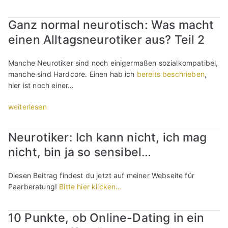
m
z
s
W
h
a
i
e
i
a
r
g
Ganz normal neurotisch: Was macht
t
i
e
r
u
e
T
g
v
einen Alltagsneurotiker aus? Teil 2
e
n
e
i
s
e
s
g
r
n
t
r
f
Manche Neurotiker sind noch einigermaßen sozialkompatibel,
e
t
d
,
s
a
manche sind Hardcore. Einen hab ich
bereits beschrieben
,
n
e
e
d
c
l
hier ist noch einer…
m
i
r
a
h
s
i
l
:
s
i
c
„
weiterlesen
t
t
E
s
e
h
G
Ü
“
i
d
b
,
a
b
g
Neurotiker: Ich kann nicht, ich mag
u
t
i
n
e
n
s
j
nicht, bin ja so sensibel…
h
z
r
e
i
e
m
n
a
t
e
d
z
o
n
Diesen Beitrag findest du jetzt auf meiner Webseite für
e
w
e
u
r
g
Paarberatung!
Bitte hier klicken…
s
i
s
s
m
e
s
l
T
a
a
b
i
10 Punkte, ob Online-Dating in ein
l
r
g
l
o
c
s
e