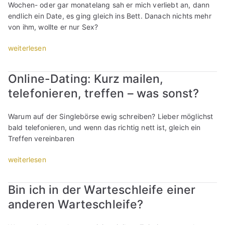
e
u
i
z
R
Wochen- oder gar monatelang sah er mich verliebt an, dann
s
i
r
c
u
e
endlich ein Date, es ging gleich ins Bett. Danach nichts mehr
o
n
i
h
w
c
von ihm, wollte er nur Sex?
l
G
s
t
e
h
l
e
m
„
i
weiterlesen
r
n
t
i
u
W
g
d
u
e
z
s
a
/
e
n
Online-Dating: Kurz mailen,
s
k
i
r
ä
n
g
t
r
telefonieren, treffen – was sonst?
n
u
l
“
?
“
a
S
m
t
“
g
i
g
e
Warum auf der Singlebörse ewig schreiben? Lieber möglichst
e
n
i
r
bald telefonieren, und wenn das richtig nett ist, gleich ein
n
g
b
/
Treffen vereinbaren
!
l
t
k
“
e
e
l
„
weiterlesen
b
i
e
O
ö
n
i
n
Bin ich in der Warteschleife einer
r
M
n
l
s
anderen Warteschleife?
a
e
i
e
n
r
n
n
n
/