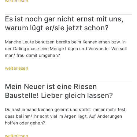
„
weiterlesen
s
D
e
P
i
e
s
r
Es ist noch gar nicht ernst mit uns,
e
r
:
a
d
b
warum lügt er/sie jetzt schon?
D
x
e
e
a
i
n
s
s
s
Manche Leute benutzen bereits beim Kennenlernen bzw. in
K
t
k
t
der Datingphase eine Menge Lügen und Vorwände. Wie soll
o
e
ü
e
man/ frau damit umgehen?
n
O
r
s
t
r
z
t
„
weiterlesen
a
t
e
l
E
k
,
s
o
s
Mein Neuer ist eine Riesen
t
d
t
v
i
a
i
e
Baustelle! Lieber gleich lassen?
e
s
b
e
D
s
t
?
b
a
c
n
Du hast jemand kennen gelernt und stellst immer mehr fest,
“
e
t
o
o
dass bei ihm/ ihr echt viel im Argen liegt. Auf Änderungen
s
e
u
c
hoffen oder gehen?
t
m
t
h
e
e
2
g
„
weiterlesen