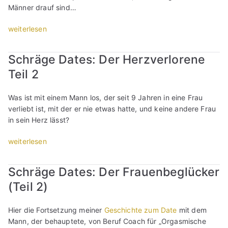
n
a
Männer drauf sind…
A
e
“
m
g
D
a
„
weiterlesen
g
a
n
S
r
t
t
c
o
e
Schräge Dates: Der Herzverlorene
“
h
-
s
Teil 2
r
S
:
ä
p
D
g
i
Was ist mit einem Mann los, der seit 9 Jahren in eine Frau
e
e
n
verliebt ist, mit der er nie etwas hatte, und keine andere Frau
r
D
n
in sein Herz lässt?
J
a
e
ä
t
„
weiterlesen
r
g
e
S
“
e
s
c
r
Schräge Dates: Der Frauenbeglücker
:
h
m
(Teil 2)
D
r
e
e
ä
i
r
g
s
Hier die Fortsetzung meiner
Geschichte zum Date
mit dem
J
e
t
Mann, der behauptete, von Beruf Coach für „Orgasmische