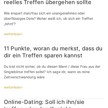
e
n
reelles Treffen übergehen sollte
t
h
t
f
n
e
u
a
“
f
,
u
n
Wie erspart man/frau sich ein unangenehmes oder
u
e
i
r
d
überflüssiges Date? Woher weiß ich, ob sich ein Treffen
c
n
c
o
„
„lohnt“?
h
“
h
t
W
f
b
i
i
„
weiterlesen
ü
r
s
s
1
r
a
c
c
0
r
11 Punkte, woran du merkst, dass du
u
h
h
P
e
c
:
dir ein Treffen sparen kannst
u
u
i
h
W
n
n
f
e
a
d
k
Du bist nicht sicher, ob du diesen Mann / diese Frau aus der
e
m
s
w
t
Singlebörse treffen sollst? Ich sage dir, wann es reine
r
e
m
e
e
Zeitverschwendung wäre
e
h
a
g
,
M
r
c
“
o
„
weiterlesen
ä
Z
h
“
b
1
n
e
t
O
1
n
Online-Dating: Soll ich ihn/sie
i
e
n
P
e
t
i
l