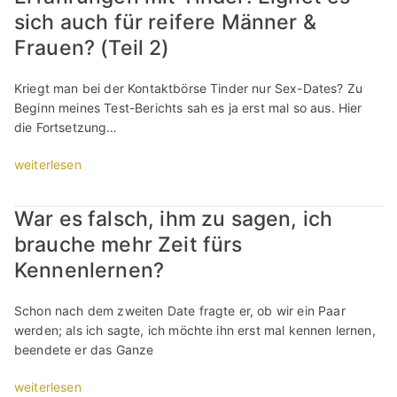
s
,
t
b
a
sich auch für reifere Männer &
T
m
e
e
l
i
i
-
Frauen? (Teil 2)
n
i
n
t
A
?
n
d
d
u
Kriegt man bei der Kontaktbörse Tinder nur Sex-Dates? Zu
8
s
e
e
s
Beginn meines Test-Berichts sah es ja erst mal so aus. Hier
P
i
r
n
r
die Fortsetzung…
u
e
-
e
e
n
v
P
n
d
„
weiterlesen
k
e
h
e
e
E
t
r
ä
r
n
r
e
l
War es falsch, ihm zu sagen, ich
n
d
“
f
,
i
o
i
brauche mehr Zeit fürs
a
w
e
m
r
h
i
Kennenlernen?
b
e
e
r
e
t
n
i
u
d
,
Schon nach dem zweiten Date fragte er, ob wir ein Paar
:
n
n
u
a
werden; als ich sagte, ich möchte ihn erst mal kennen lernen,
E
e
g
i
b
beendete er das Ganze
r
A
e
h
e
f
b
n
r
r
„
weiterlesen
a
s